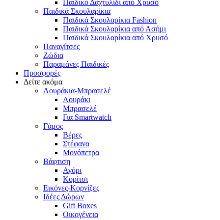
Παιδικό Δαχτυλίδι από Χρυσό
Παιδικά Σκουλαρίκια
Παιδικά Σκουλαρίκια Fashion
Παιδικά Σκουλαρίκια από Ασήμι
Παιδικά Σκουλαρίκια από Χρυσό
Παναγίτσες
Ζώδια
Παραμάνες Παιδικές
Προσφορές
Δείτε ακόμα
Λουράκια-Μπρασελέ
Λουράκι
Μπρασελέ
Για Smartwatch
Γάμος
Βέρες
Στέφανα
Μονόπετρα
Βάφτιση
Αγόρι
Κορίτσι
Εικόνες-Κορνίζες
Ιδέες Δώρων
Gift Boxes
Οικογένεια