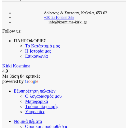
Δοϊρανης & Σπετσων, Καβαλα, 653 02
+30 2510 838 035
info@kosmima-kirki.gr
Follow us:
ΠΛΗΡΟΦΟΡΙΕΣ
Το Κατάστημά μας
Η Ιστορία μας
Επικοινωνία
Kirki Kosmima
4.9
Με βάση 84 κριτικές
powered by
G
o
o
g
l
e
Εξυπηρέτηση πελατών
Ο λογαριασμός μου
Μεταφορικά
Τρόποι πληρωμής
Υπηρεσίες
Νομικά θέματα
Όροι και προϋποθέσεις