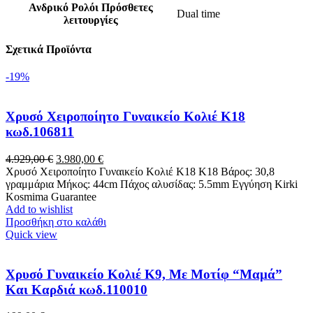
Ανδρικό Ρολόι Πρόσθετες
Dual time
λειτουργίες
Σχετικά Προϊόντα
-19%
Χρυσό Χειροποίητο Γυναικείο Κολιέ Κ18
κωδ.106811
Original
Η
4.929,00
€
3.980,00
€
price
τρέχουσα
Χρυσό Χειροποίητο Γυναικείο Κολιέ Κ18 Κ18 Βάρος: 30,8
was:
τιμή
γραμμάρια Μήκος: 44cm Πάχος αλυσίδας: 5.5mm Εγγύηση Kirki
4.929,00 €.
είναι:
Kosmima Guarantee
3.980,00 €.
Add to wishlist
Προσθήκη στο καλάθι
Quick view
Χρυσό Γυναικείο Κολιέ Κ9, Με Μοτίφ “Μαμά”
Και Καρδιά κωδ.110010