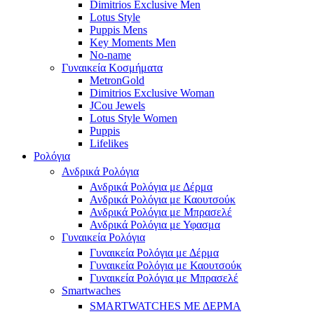
Dimitrios Exclusive Men
Lotus Style
Puppis Mens
Key Moments Men
No-name
Γυναικεία Κοσμήματα
MetronGold
Dimitrios Exclusive Woman
JCou Jewels
Lotus Style Women
Puppis
Lifelikes
Ρολόγια
Ανδρικά Ρολόγια
Ανδρικά Ρολόγια με Δέρμα
Ανδρικά Ρολόγια με Καουτσούκ
Ανδρικά Ρολόγια με Μπρασελέ
Ανδρικά Ρολόγια με Υφασμα
Γυναικεία Ρολόγια
Γυναικεία Ρολόγια με Δέρμα
Γυναικεία Ρολόγια με Καουτσούκ
Γυναικεία Ρολόγια με Μπρασελέ
Smartwaches
SMARTWATCHES ΜΕ ΔΕΡΜΑ