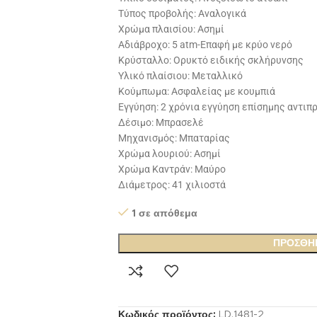
Τύπος προβολής: Αναλογικά
Χρώμα πλαισίου: Ασημί
Αδιάβροχο: 5 atm-Επαφή με κρύο νερό
Κρύσταλλο: Ορυκτό ειδικής σκλήρυνσης
Υλικό πλαίσιου: Μεταλλικό
Κούμπωμα: Ασφαλείας με κουμπιά
Εγγύηση: 2 χρόνια εγγύηση επίσημης αντι
Δέσιμο: Μπρασελέ
Μηχανισμός: Μπαταρίας
Χρώμα λουριού: Ασημί
Χρώμα Καντράν: Μαύρο
Διάμετρος: 41 χιλιοστά
1 σε απόθεμα
ΠΡΟΣΘΉ
Κωδικός προϊόντος:
LD.1481-2