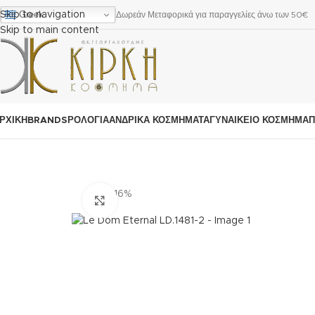
Greek
Skip to navigation
Δωρεάν Μεταφορικά για παραγγελίες άνω των 50€
Skip to main content
ΡΧΙΚΗ
BRANDS
ΡΟΛΌΓΙΑ
ΑΝΔΡΙΚΆ ΚΟΣΜΉΜΑΤΑ
ΓΥΝΑΙΚΕΊΟ ΚΟΣΜΉΜΑ
Π
-16%
Click to enlarge