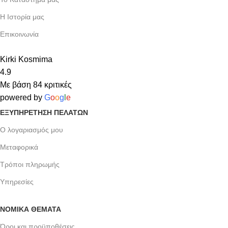
Η Ιστορία μας
Επικοινωνία
Kirki Kosmima
4.9
Με βάση 84 κριτικές
powered by
G
o
o
g
l
e
ΕΞΥΠΗΡΈΤΗΣΗ ΠΕΛΑΤΏΝ
Ο λογαριασμός μου
Μεταφορικά
Τρόποι πληρωμής
Υπηρεσίες
ΝΟΜΙΚΆ ΘΈΜΑΤΑ
Όροι και προϋποθέσεις