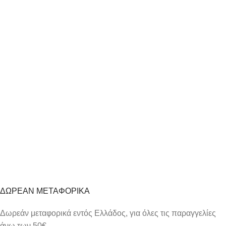
29mm Δέσιμο: Μπρασελέ
Υλικό Δεσίματος: Ανοξείδωτο
ατσάλι Χρώμα Δεσίματος:
Δίχρωμο
Κούμπωμα: Ασφαλείας.
Επιπλέον Λειτουργίες:
Ημερομηνία Αδιάβροχο:
10 Atm Εγγύηση:2 ετών
επίσημης αντιπροσωπείας.
Προσθήκη στο καλάθι
ΔΩΡΕΑΝ ΜΕΤΑΦΟΡΙΚΑ
Δωρεάν μεταφορικά εντός Ελλάδος, για όλες τις παραγγελίες
άνω των 50€