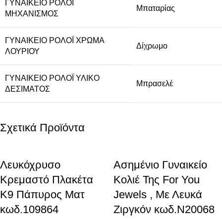
ΓΥΝΑΙΚΕΊΟ ΡΟΛΌΙ
Μπαταρίας
ΜΗΧΑΝΙΣΜΌΣ
ΓΥΝΑΙΚΕΊΟ ΡΟΛΌΙ ΧΡΏΜΑ
Δίχρωμο
ΛΟΥΡΙΟΎ
ΓΥΝΑΙΚΕΊΟ ΡΟΛΌΙ ΥΛΙΚΌ
Μπρασελέ
ΔΈΣΙΜΑΤΟΣ
Σχετικά Προϊόντα
Λευκόχρυσο
Ασημένιο Γυναικείο
Κρεμαστό Πλακέτα
Κολιέ Της For You
K9 Πάπυρος Ματ
Jewels , Με Λευκά
κωδ.109864
Ζιργκόν κωδ.N20068