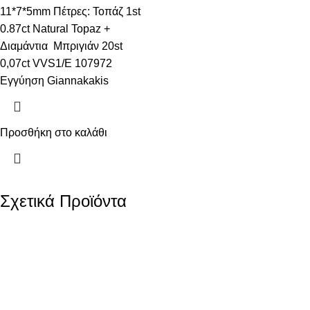
11*7*5mm Πέτρες: Τοπάζ 1st
0.87ct Natural Topaz +
Διαμάντια Μπριγιάν 20st
0,07ct VVS1/E 107972
Εγγύηση Giannakakis
Προσθήκη στο καλάθι
Σχετικά Προϊόντα
JCOU Iris Mother Of
JCou Queen’s Mini
Pearl Gold Stainless
Green Mother Of Pearl
Steel Bracelet
Two Tone Stainless