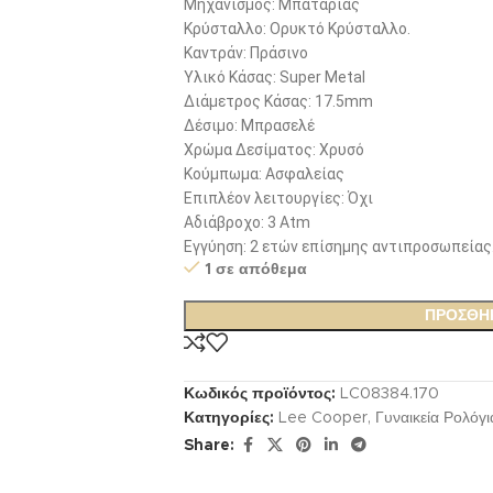
Μηχανισμός: Μπαταρίας
Κρύσταλλο: Ορυκτό Κρύσταλλο.
Καντράν: Πράσινο
Υλικό Κάσας: Super Metal
Διάμετρος Κάσας: 17.5mm
Δέσιμο: Μπρασελέ
Χρώμα Δεσίματος: Χρυσό
Κούμπωμα: Ασφαλείας
Επιπλέον λειτουργίες: Όχι
Αδιάβροχο: 3 Atm
Εγγύηση: 2 ετών επίσημης αντιπροσωπείας
1 σε απόθεμα
ΠΡΟΣΘΉ
Κωδικός προϊόντος:
LC08384.170
Κατηγορίες:
Lee Cooper
,
Γυναικεία Ρολόγι
Share: