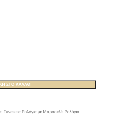
.
ΚΗ ΣΤΟ ΚΑΛΆΘΙ
α
,
Γυναικεία Ρολόγια με Μπρασελέ
,
Ρολόγια