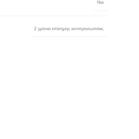
Ναι
2 χρόνια επίσημης αντιπροσωπείας
-13%
υναικείο Ρολόι Lee Cooper
other Of Pearl Gold Stainless
teel Bracelet LC08371.120