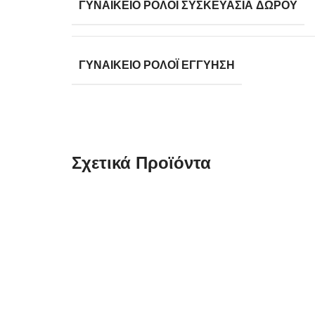
ΓΥΝΑΙΚΕΊΟ ΡΟΛΌΙ ΣΥΣΚΕΥΑΣΊΑ ΔΏΡΟΥ
ΓΥΝΑΙΚΕΊΟ ΡΟΛΌΙ ΕΓΓΎΗΣΗ
Σχετικά Προϊόντα
Γυναικείο Ρολόι Lee Cooper
Square Two Tone Stainless Stee
Bracelet LC08398.230
79,00
€
Φύλο: Γυναικείο Μηχανισμός: Μπαταρίας Κρύσταλλο: