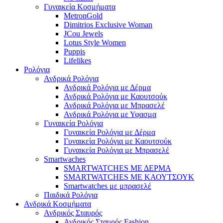
Γυναικεία Κοσμήματα
MetronGold
Dimitrios Exclusive Woman
JCou Jewels
Lotus Style Women
Puppis
Lifelikes
Ρολόγια
Ανδρικά Ρολόγια
Ανδρικά Ρολόγια με Δέρμα
Ανδρικά Ρολόγια με Καουτσούκ
Ανδρικά Ρολόγια με Μπρασελέ
Ανδρικά Ρολόγια με Υφασμα
Γυναικεία Ρολόγια
Γυναικεία Ρολόγια με Δέρμα
Γυναικεία Ρολόγια με Καουτσούκ
Γυναικεία Ρολόγια με Μπρασελέ
Smartwaches
SMARTWATCHES ΜΕ ΔΕΡΜΑ
SMARTWATCHES ΜΕ ΚΑΟΥΤΣΟΥΚ
Smartwatches με μπρασελέ
Παιδικά Ρολόγια
Ανδρικά Κοσμήματα
Ανδρικός Σταυρός
Ανδρικός Σταυρός Fashion