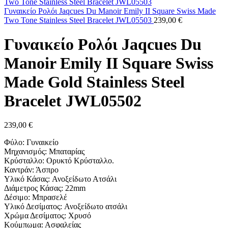
189,00 €.
είναι:
161,00 €.
Γυναικείο Ρολόι Jaqcues Du Manoir Emily II Square Swiss Made
Two Tone Stainless Steel Bracelet JWL05503
239,00
€
Γυναικείο Ρολόι Jaqcues Du
Manoir Emily II Square Swiss
Made Gold Stainless Steel
Bracelet JWL05502
239,00
€
Φύλο: Γυναικείο
Μηχανισμός: Μπαταρίας
Κρύσταλλο: Ορυκτό Κρύσταλλο.
Καντράν: Άσπρο
Υλικό Κάσας: Ανοξείδωτο Ατσάλι
Διάμετρος Κάσας: 22mm
Δέσιμο: Μπρασελέ
Υλικό Δεσίματος: Ανοξείδωτο ατσάλι
Χρώμα Δεσίματος: Χρυσό
Κούμπωμα: Ασφαλείας