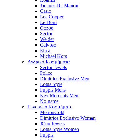
Jaqcues Du Manoir
Casio
Lee Cooper
Le Dom
Oozoo
Sector
Welder
Calypso
Elixa
Michael Kors
Ανδρικά Κοσμήματα
Sector Jewels
Police
Dimitrios Exclusive Men
Lotus Style
Puppis Mens
Key Moments Men
No-name
Γυναικεία Κοσμήματα
MetronGold
Dimitrios Exclusive Woman
JCou Jewels
Lotus Style Women
Puppis