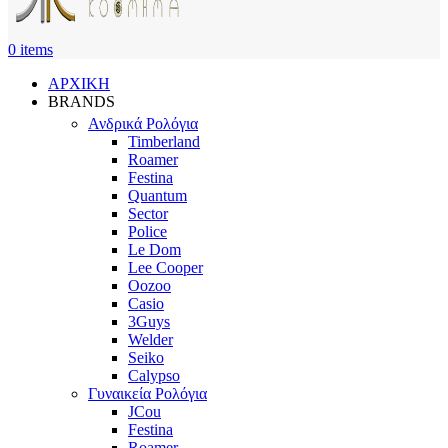
0
items
ΑΡΧΙΚΗ
BRANDS
Ανδρικά Ρολόγια
Timberland
Roamer
Festina
Quantum
Sector
Police
Le Dom
Lee Cooper
Oozoo
Casio
3Guys
Welder
Seiko
Calypso
Γυναικεία Ρολόγια
JCou
Festina
Roamer