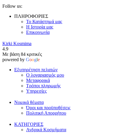
Follow us:
ΠΛΗΡΟΦΟΡΙΕΣ
Το Κατάστημά μας
Η Ιστορία μας
Επικοινωνία
Kirki Kosmima
4.9
Με βάση 84 κριτικές
powered by
G
o
o
g
l
e
Εξυπηρέτηση πελατών
Ο λογαριασμός μου
Μεταφορικά
Τρόποι πληρωμής
Υπηρεσίες
Νομικά θέματα
Όροι και προϋποθέσεις
Πολιτική Απορρήτου
ΚΑΤΗΓΟΡΙΕΣ
Ανδρικά Κοσμήματα