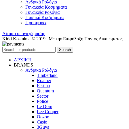
Ανδρικά Ρολόγια
Γυναικεία Κοσμήματα
Γυναικεία Ρολόγια
Παιδικά Κοσμήματα
Προσφορές
Αίτημα υπαναχώρησης
Kirki Kosmima © 2019 | Με την Επιφύλαξη Παντός Δικαιώματος.
Search
ΑΡΧΙΚΗ
BRANDS
Ανδρικά Ρολόγια
Timberland
Roamer
Festina
Quantum
Sector
Police
Le Dom
Lee Cooper
Oozoo
Casio
3Guys