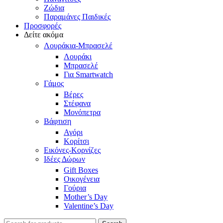
Ζώδια
Παραμάνες Παιδικές
Προσφορές
Δείτε ακόμα
Λουράκια-Μπρασελέ
Λουράκι
Μπρασελέ
Για Smartwatch
Γάμος
Βέρες
Στέφανα
Μονόπετρα
Βάφτιση
Αγόρι
Κορίτσι
Εικόνες-Κορνίζες
Ιδέες Δώρων
Gift Boxes
Οικογένεια
Γούρια
Mother’s Day
Valentine’s Day