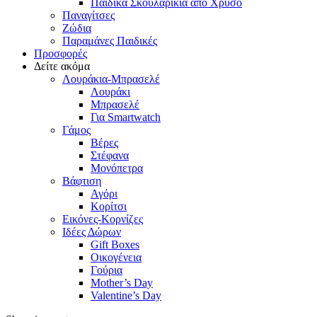
Παιδικά Σκουλαρίκια από Χρυσό
Παναγίτσες
Ζώδια
Παραμάνες Παιδικές
Προσφορές
Δείτε ακόμα
Λουράκια-Μπρασελέ
Λουράκι
Μπρασελέ
Για Smartwatch
Γάμος
Βέρες
Στέφανα
Μονόπετρα
Βάφτιση
Αγόρι
Κορίτσι
Εικόνες-Κορνίζες
Ιδέες Δώρων
Gift Boxes
Οικογένεια
Γούρια
Mother’s Day
Valentine’s Day