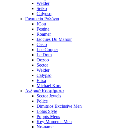
Welder
Seiko
Calypso
Γυναικεία Ρολόγια
JCou
Festina
Roamer
Jaqcues Du Manoir
Casio
Lee Cooper
Le Dom
Oozoo
Sector
Welder
Calypso
Elixa
Michael Kors
Ανδρικά Κοσμήματα
Sector Jewels
Police
Dimitrios Exclusive Men
Lotus Style
Puppis Mens
Key Moments Men
No-name