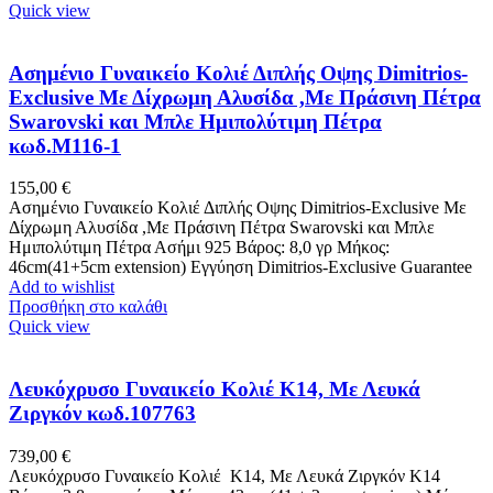
Quick view
Ασημένιο Γυναικείο Κολιέ Διπλής Οψης Dimitrios-
Exclusive Με Δίχρωμη Αλυσίδα ,Με Πράσινη Πέτρα
Swarovski και Μπλε Ημιπολύτιμη Πέτρα
κωδ.M116-1
155,00
€
Ασημένιο Γυναικείο Κολιέ Διπλής Οψης Dimitrios-Exclusive Με
Δίχρωμη Αλυσίδα ,Με Πράσινη Πέτρα Swarovski και Μπλε
Ημιπολύτιμη Πέτρα Ασήμι 925 Βάρος: 8,0 γρ Μήκος:
46cm(41+5cm extension) Εγγύηση Dimitrios-Exclusive Guarantee
Add to wishlist
Προσθήκη στο καλάθι
Quick view
Λευκόχρυσο Γυναικείο Κολιέ Κ14, Με Λευκά
Ζιργκόν κωδ.107763
739,00
€
Λευκόχρυσο Γυναικείο Κολιέ Κ14, Με Λευκά Ζιργκόν Κ14