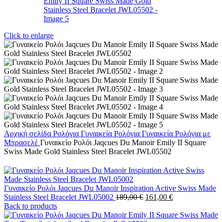
Click to enlarge
Αρχική σελίδα
Ρολόγια
Γυναικεία Ρολόγια
Γυναικεία Ρολόγια με
Μπρασελέ
Γυναικείο Ρολόι Jaqcues Du Manoir Emily II Square
Swiss Made Gold Stainless Steel Bracelet JWL05502
Γυναικείο Ρολόι Jaqcues Du Manoir Inspiration Active Swiss Made
Original
Η
Stainless Steel Bracelet JWL05002
189,00
€
161,00
€
price
τρέχουσα
Back to products
was:
τιμή