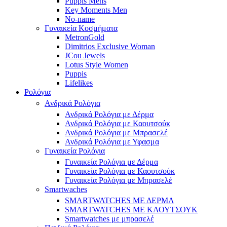
Puppis Mens
Key Moments Men
No-name
Γυναικεία Κοσμήματα
MetronGold
Dimitrios Exclusive Woman
JCou Jewels
Lotus Style Women
Puppis
Lifelikes
Ρολόγια
Ανδρικά Ρολόγια
Ανδρικά Ρολόγια με Δέρμα
Ανδρικά Ρολόγια με Καουτσούκ
Ανδρικά Ρολόγια με Μπρασελέ
Ανδρικά Ρολόγια με Υφασμα
Γυναικεία Ρολόγια
Γυναικεία Ρολόγια με Δέρμα
Γυναικεία Ρολόγια με Καουτσούκ
Γυναικεία Ρολόγια με Μπρασελέ
Smartwaches
SMARTWATCHES ΜΕ ΔΕΡΜΑ
SMARTWATCHES ΜΕ ΚΑΟΥΤΣΟΥΚ
Smartwatches με μπρασελέ