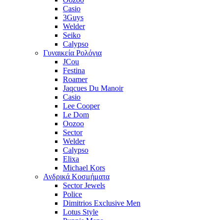
Casio
3Guys
Welder
Seiko
Calypso
Γυναικεία Ρολόγια
JCou
Festina
Roamer
Jaqcues Du Manoir
Casio
Lee Cooper
Le Dom
Oozoo
Sector
Welder
Calypso
Elixa
Michael Kors
Ανδρικά Κοσμήματα
Sector Jewels
Police
Dimitrios Exclusive Men
Lotus Style