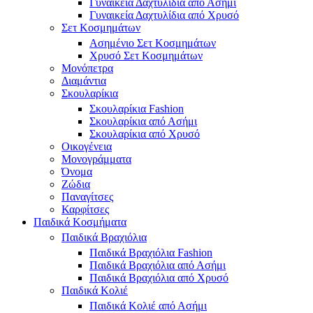
Γυναικεία Δαχτυλίδια από Ασήμι
Γυναικεία Δαχτυλίδια από Χρυσό
Σετ Κοσμημάτων
Ασημένιο Σετ Κοσμημάτων
Χρυσό Σετ Κοσμημάτων
Μονόπετρα
Διαμάντια
Σκουλαρίκια
Σκουλαρίκια Fashion
Σκουλαρίκια από Ασήμι
Σκουλαρίκια από Χρυσό
Οικογένεια
Μονογράμματα
Όνομα
Ζώδια
Παναγίτσες
Καρφίτσες
Παιδικά Κοσμήματα
Παιδικά Βραχιόλια
Παιδικά Βραχιόλια Fashion
Παιδικά Βραχιόλια από Ασήμι
Παιδικά Βραχιόλια από Χρυσό
Παιδικά Κολιέ
Παιδικά Κολιέ από Ασήμι