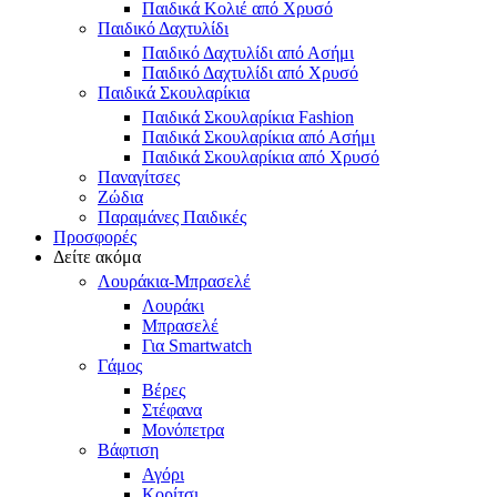
Παιδικά Κολιέ από Χρυσό
Παιδικό Δαχτυλίδι
Παιδικό Δαχτυλίδι από Ασήμι
Παιδικό Δαχτυλίδι από Χρυσό
Παιδικά Σκουλαρίκια
Παιδικά Σκουλαρίκια Fashion
Παιδικά Σκουλαρίκια από Ασήμι
Παιδικά Σκουλαρίκια από Χρυσό
Παναγίτσες
Ζώδια
Παραμάνες Παιδικές
Προσφορές
Δείτε ακόμα
Λουράκια-Μπρασελέ
Λουράκι
Μπρασελέ
Για Smartwatch
Γάμος
Βέρες
Στέφανα
Μονόπετρα
Βάφτιση
Αγόρι
Κορίτσι