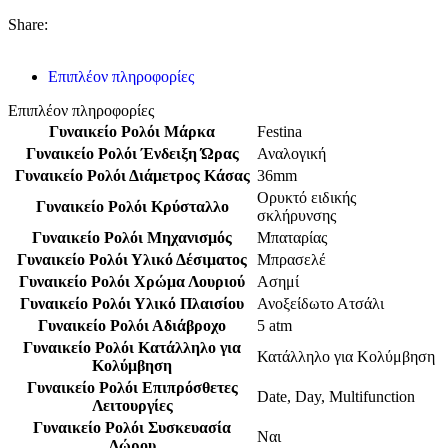
Share:
Επιπλέον πληροφορίες
Επιπλέον πληροφορίες
Γυναικείο Ρολόι Μάρκα
Festina
Γυναικείο Ρολόι Ένδειξη Ώρας
Αναλογική
Γυναικείο Ρολόι Διάμετρος Κάσας
36mm
Ορυκτό ειδικής
Γυναικείο Ρολόι Κρύσταλλο
σκλήρυνσης
Γυναικείο Ρολόι Μηχανισμός
Μπαταρίας
Γυναικείο Ρολόι Υλικό Δέσιματος
Μπρασελέ
Γυναικείο Ρολόι Χρώμα Λουριού
Ασημί
Γυναικείο Ρολόι Υλικό Πλαισίου
Ανοξείδωτο Ατσάλι
Γυναικείο Ρολόι Αδιάβροχο
5 atm
Γυναικείο Ρολόι Κατάλληλο για
Κατάλληλο για Κολύμβηση
Κολύμβηση
Γυναικείο Ρολόι Επιπρόσθετες
Date
,
Day
,
Multifunction
Λειτουργίες
Γυναικείο Ρολόι Συσκευασία
Ναι
Δώρου