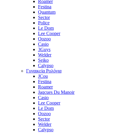
Roamer
Festina
Quantum
Sector
Police
Le Dom
Lee Cooper
Oozoo
Casio
3Guys
Welder
Seiko
Calypso
Γυναικεία Ρολόγια
JCou
Festina
Roamer
Jaqcues Du Manoir
Casio
Lee Cooper
Le Dom
Oozoo
Sector
Welder
Calypso