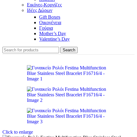
Εικόνες-Κορνίζες
Ιδέες Δώρων
Gift Boxes
Οικογένεια
Γούρια
Mother’s Day
Valentine’s Day
Search
Click to enlarge