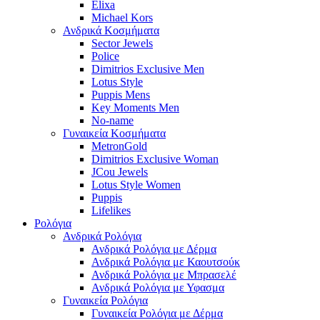
Elixa
Michael Kors
Ανδρικά Κοσμήματα
Sector Jewels
Police
Dimitrios Exclusive Men
Lotus Style
Puppis Mens
Key Moments Men
No-name
Γυναικεία Κοσμήματα
MetronGold
Dimitrios Exclusive Woman
JCou Jewels
Lotus Style Women
Puppis
Lifelikes
Ρολόγια
Ανδρικά Ρολόγια
Ανδρικά Ρολόγια με Δέρμα
Ανδρικά Ρολόγια με Καουτσούκ
Ανδρικά Ρολόγια με Μπρασελέ
Ανδρικά Ρολόγια με Υφασμα
Γυναικεία Ρολόγια
Γυναικεία Ρολόγια με Δέρμα