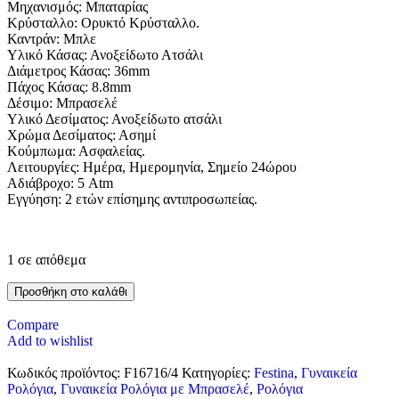
Μηχανισμός: Μπαταρίας
Κρύσταλλο: Ορυκτό Κρύσταλλο.
Καντράν: Μπλε
Υλικό Κάσας: Ανοξείδωτο Ατσάλι
Διάμετρος Κάσας: 36mm
Πάχος Κάσας: 8.8mm
Δέσιμο: Μπρασελέ
Υλικό Δεσίματος: Ανοξείδωτο ατσάλι
Χρώμα Δεσίματος: Ασημί
Κούμπωμα: Ασφαλείας.
Λειτουργίες: Ημέρα, Ημερομηνία, Σημείο 24ώρου
Αδιάβροχο: 5 Atm
Εγγύηση: 2 ετών επίσημης αντιπροσωπείας.
1 σε απόθεμα
Προσθήκη στο καλάθι
Compare
Add to wishlist
Κωδικός προϊόντος:
F16716/4
Κατηγορίες:
Festina
,
Γυναικεία
Ρολόγια
,
Γυναικεία Ρολόγια με Μπρασελέ
,
Ρολόγια