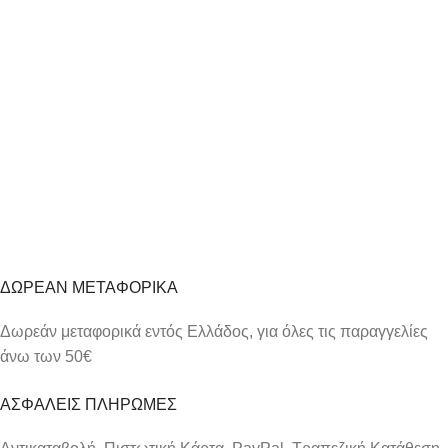
νούμερο.
0395Λ1
Δείτε
εδώ
νούμερο.
3062K1 Δείτε
εδώ
τον Οδηγό Μέτρησης
τον Οδηγό Μέτρησης
Μεγέθους Δαχτυλιδιών
Μεγέθους Δαχτυλιδιών
Προσθήκη στο καλάθι
Προσθήκη στο καλάθι
ΔΩΡΕΑΝ ΜΕΤΑΦΟΡΙΚΑ
Δωρεάν μεταφορικά εντός Ελλάδος, για όλες τις παραγγελίες
άνω των 50€
ΑΣΦΑΛΕΙΣ ΠΛΗΡΩΜΕΣ