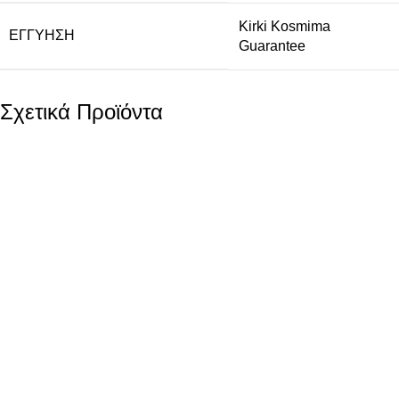
Kirki Kosmima
ΕΓΓΎΗΣΗ
Guarantee
Σχετικά Προϊόντα
Λευκόχρυσο Γυναικείο
Χρυσό Γυναικείο
Δαχτυλίδι Μονόπετρο
Δαχτυλίδι Σειρέ Κ9,
Κ9, Με Λευκό Ζιργκόν
Με Ζιργκόν
κωδ.109851
κωδ.109850
273,00
€
299,00
€
Λευκόχρυσο Γυναικείο
Χρυσό Γυναικείο Δαχτυλίδι
Δαχτυλίδι Μονόπετρο Κ9, Με
Σειρέ Κ9, Με Ζιργκόν K9
Λευκό Ζιργκόν Κ9 Βάρος: 1,4
Μέγεθος: Νο 53 Βάρος: 2,1
γραμμάρια Νο 58 Εγγύηση
γραμμάρια Εγγύηση Kirki