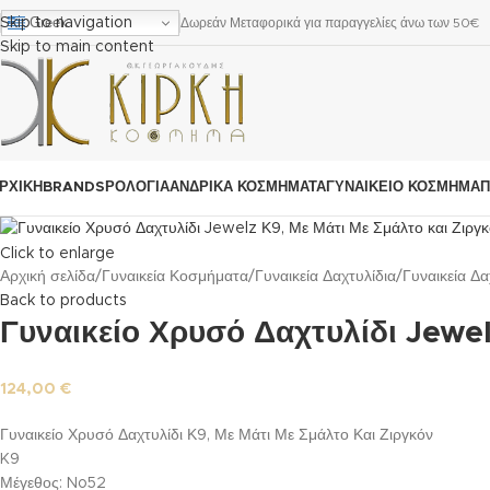
Greek
Skip to navigation
Δωρεάν Μεταφορικά για παραγγελίες άνω των 50€
Skip to main content
ΡΧΙΚΗ
BRANDS
ΡΟΛΌΓΙΑ
ΑΝΔΡΙΚΆ ΚΟΣΜΉΜΑΤΑ
ΓΥΝΑΙΚΕΊΟ ΚΟΣΜΉΜΑ
Π
Click to enlarge
Αρχική σελίδα
Γυναικεία Κοσμήματα
Γυναικεία Δαχτυλίδια
Γυναικεία Δ
Back to products
Γυναικείο Χρυσό Δαχτυλίδι Jewel
124,00
€
Γυναικείο Χρυσό Δαχτυλίδι Κ9, Με Μάτι Με Σμάλτο Και Ζιργκόν
K9
Μέγεθος: No52