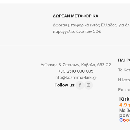
273,00
€
ΔΩΡΕΑΝ ΜΕΤΑΦΟΡΙΚΑ
Δωρεάν μεταφορικά εντός Ελλάδος, για όλε
παραγγελίες άνω των 50€
ΠΛΗΡ
Δοϊρανης & Σπετσων, Καβαλα, 653 02
Το Κα
+30 2510 838 035
info@kosmima-kirki.gr
Η Ιστο
Follow us:
Επικο
Kir
4.9
Με β
pow
G
o
o