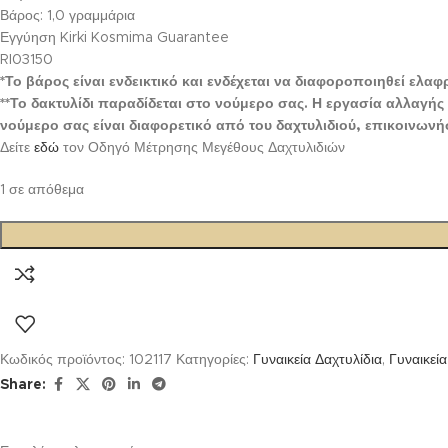
Βάρος: 1,0 γραμμάρια
Εγγύηση Kirki Kosmima Guarantee
RI03150
*Το βάρος είναι ενδεικτικό και ενδέχεται να διαφοροποιηθεί ελ
**Το δακτυλίδι παραδίδεται στο νούμερο σας. Η εργασία αλλαγή
νούμερο σας είναι διαφορετικό από του δαχτυλιδιού, επικοινωνή
Δείτε
εδώ
τον Οδηγό Μέτρησης Μεγέθους Δαχτυλιδιών
1 σε απόθεμα
Κωδικός προϊόντος:
102117
Κατηγορίες:
Γυναικεία Δαχτυλίδια
,
Γυναικεί
Share: