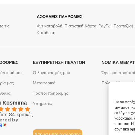
ΑΣΦΑΛΕΙΣ ΠΛΗΡΩΜΕΣ
ς τις
Αντικαταβολή, Πιστωτική Κάρτα, PayPal, Τραπεζική
Kατάθεση
ΟΦΟΡΙΕΣ
ΕΞΥΠΗΡΈΤΗΣΗ ΠΕΛΑΤΏΝ
ΝΟΜΙΚΆ ΘΈΜΑ
τάστημά μας
Ο λογαριασμός μου
Όροι και προϋπο
ρία μας
Μεταφορικά
Πολιτική Απορρή
ινωνία
Τρόποι πληρωμής
ki Kosmima
Για να παρέ
Υπηρεσίες
την αποθήκε
εν λόγω τεχ
άση 84 κριτικές
χαρακτήρα, 
ered by
ιστότοπο. Η
g
l
e
αρνητικά ορι
Αίτημα υπαναχώρησης