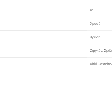
K9
Χρυσό
Χρυσό
Ζιργκόν
,
Σμάλ
Kirki Kosmi
Χρυσό Γυναικείο Δαχτυλίδι Σειρέ Κ9, Με Ζιργκόν κωδ.109850
299,00
€