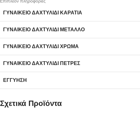
Επιπλέον πληροφορίες
ΓΥΝΑΙΚΕΊΟ ΔΑΧΤΥΛΊΔΙ ΚΑΡΆΤΙΑ
ΓΥΝΑΙΚΕΊΟ ΔΑΧΤΥΛΊΔΙ ΜΈΤΑΛΛΟ
ΓΥΝΑΙΚΕΊΟ ΔΑΧΤΥΛΊΔΙ ΧΡΏΜΑ
ΓΥΝΑΙΚΕΊΟ ΔΑΧΤΥΛΊΔΙ ΠΈΤΡΕΣ
ΕΓΓΎΗΣΗ
Σχετικά Προϊόντα
Λευκόχρυσο Γυναικείο Δαχτυλίδι Μονόπετρο Κ9, Με Λευκό
Ζιργκόν κωδ.109851