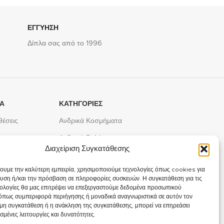
ΕΓΓΥΗΣΗ
Δίπλα σας από το 1996
ΤΑ
ΚΑΤΗΓΟΡΙΕΣ
θέσεις
Ανδρικά Κοσμήματα
του
Ανδρικά Ρολόγια
Διαχείριση Συγκατάθεσης
Γυναικεία Κοσμήματα
χουμε την καλύτερη εμπειρία, χρησιμοποιούμε τεχνολογίες όπως cookies για
Γυναικεία Ρολόγια
υση ή/και την πρόσβαση σε πληροφορίες συσκευών. Η συγκατάθεση για τις
νολογίες θα μας επιτρέψει να επεξεργαστούμε δεδομένα προσωπικού
Παιδικά Κοσμήματα
όπως συμπεριφορά περιήγησης ή μοναδικά αναγνωριστικά σε αυτόν τον
 μη συγκατάθεση ή η ανάκληση της συγκατάθεσης, μπορεί να επηρεάσει
Προσφορές
σμένες λειτουργίες και δυνατότητες.