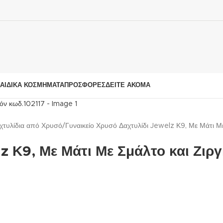
ΑΙΔΙΚΆ ΚΟΣΜΉΜΑΤΑ
ΠΡΟΣΦΟΡΈΣ
ΔΕΊΤΕ ΑΚΌΜΑ
αχτυλίδια από Χρυσό
Γυναικείο Χρυσό Δαχτυλίδι Jewelz Κ9, Με Μάτι Μ
z Κ9, Με Μάτι Με Σμάλτο και Ζιρ