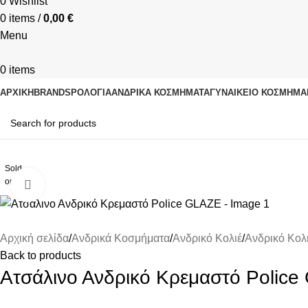
0
Wishlist
0
items
/
0,00
€
Menu
0
items
ΑΡΧΙΚΗ
BRANDS
ΡΟΛΌΓΙΑ
ΑΝΔΡΙΚΆ ΚΟΣΜΉΜΑΤΑ
ΓΥΝΑΙΚΕΊΟ ΚΟΣΜΉΜΑ
Sold
out
Click to enlarge
Αρχική σελίδα
Ανδρικά Κοσμήματα
Ανδρικό Κολιέ
Ανδρικό Κολ
Back to products
Ατσάλινο Ανδρικό Κρεμαστό Polic