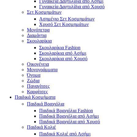
Γυναικεία Δαχτυλίδια από Ασήμι
Γυναικεία Δαχτυλίδια από Χρυσό
Σετ Κοσμημάτων
Ασημένιο Σετ Κοσμημάτων
Χρυσό Σετ Κοσμημάτων
Μονόπετρα
Διαμάντια
Σκουλαρίκια
Σκουλαρίκια Fashion
Σκουλαρίκια από Ασήμι
Σκουλαρίκια από Χρυσό
Οικογένεια
Μονογράμματα
Όνομα
Ζώδια
Παναγίτσες
Καρφίτσες
Παιδικά Κοσμήματα
Παιδικά Βραχιόλια
Παιδικά Βραχιόλια Fashion
Παιδικά Βραχιόλια από Ασήμι
Παιδικά Βραχιόλια από Χρυσό
Παιδικά Κολιέ
Παιδικά Κολιέ από Ασήμι