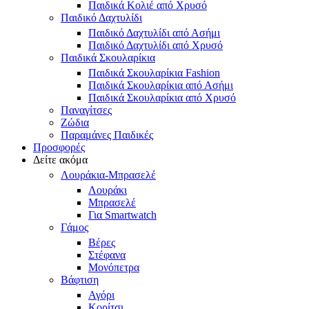
Παιδικά Κολιέ από Χρυσό
Παιδικό Δαχτυλίδι
Παιδικό Δαχτυλίδι από Ασήμι
Παιδικό Δαχτυλίδι από Χρυσό
Παιδικά Σκουλαρίκια
Παιδικά Σκουλαρίκια Fashion
Παιδικά Σκουλαρίκια από Ασήμι
Παιδικά Σκουλαρίκια από Χρυσό
Παναγίτσες
Ζώδια
Παραμάνες Παιδικές
Προσφορές
Δείτε ακόμα
Λουράκια-Μπρασελέ
Λουράκι
Μπρασελέ
Για Smartwatch
Γάμος
Βέρες
Στέφανα
Μονόπετρα
Βάφτιση
Αγόρι
Κορίτσι