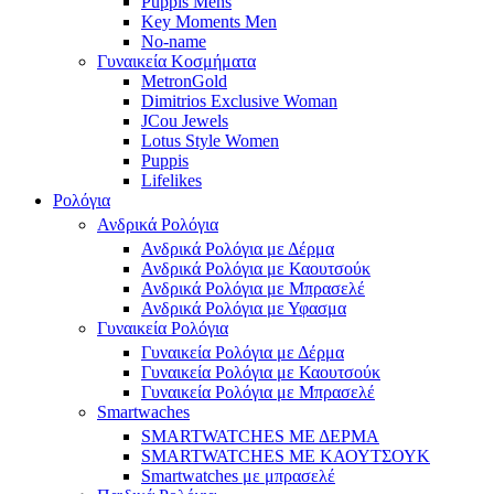
Puppis Mens
Key Moments Men
No-name
Γυναικεία Κοσμήματα
MetronGold
Dimitrios Exclusive Woman
JCou Jewels
Lotus Style Women
Puppis
Lifelikes
Ρολόγια
Ανδρικά Ρολόγια
Ανδρικά Ρολόγια με Δέρμα
Ανδρικά Ρολόγια με Καουτσούκ
Ανδρικά Ρολόγια με Μπρασελέ
Ανδρικά Ρολόγια με Υφασμα
Γυναικεία Ρολόγια
Γυναικεία Ρολόγια με Δέρμα
Γυναικεία Ρολόγια με Καουτσούκ
Γυναικεία Ρολόγια με Μπρασελέ
Smartwaches
SMARTWATCHES ΜΕ ΔΕΡΜΑ
SMARTWATCHES ΜΕ ΚΑΟΥΤΣΟΥΚ
Smartwatches με μπρασελέ