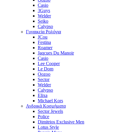
Casio
3Guys
Welder
Seiko
Calypso
Γυναικεία Ρολόγια
JCou
Festina
Roamer
Jaqcues Du Manoir
Casio
Lee Cooper
Le Dom
Oozoo
Sector
Welder
Calypso
Elixa
Michael Kors
Ανδρικά Κοσμήματα
Sector Jewels
Police
Dimitrios Exclusive Men
Lotus Style