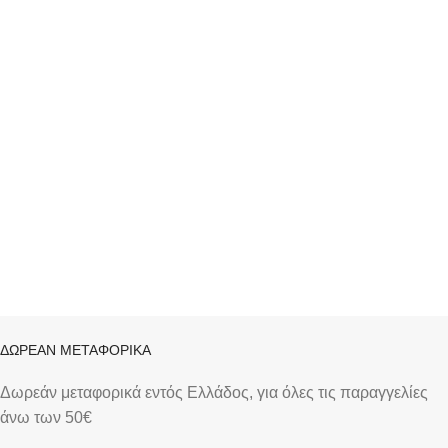
Μπρασελέ Χρώμα Καντράν:
Λευκό Μηχανισμός:
Μπαταρίας Κούμπωμα:
Ασφαλείας Χρώμα λουριού:
Χρυσό Εγγύηση: 2 χρόνια
εγγύηση επίσημης
αντιπροσωπείας Διάμετρος: 45
χιλιοστά
Προσθήκη στο καλάθι
ΔΩΡΕΑΝ ΜΕΤΑΦΟΡΙΚΑ
Δωρεάν μεταφορικά εντός Ελλάδος, για όλες τις παραγγελίες
άνω των 50€