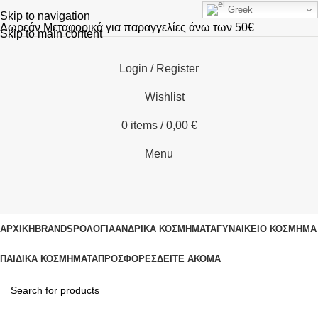
Greek
Skip to navigation
Δωρεάν Μεταφορικά για παραγγελίες άνω των 50€
Skip to main content
Login / Register
Wishlist
0
items
/
0,00
€
Menu
ΑΡΧΙΚΗ
BRANDS
ΡΟΛΌΓΙΑ
ΑΝΔΡΙΚΆ ΚΟΣΜΉΜΑΤΑ
ΓΥΝΑΙΚΕΊΟ ΚΟΣΜΉΜΑ
ΠΑΙΔΙΚΆ ΚΟΣΜΉΜΑΤΑ
ΠΡΟΣΦΟΡΈΣ
ΔΕΊΤΕ ΑΚΌΜΑ