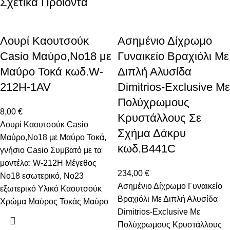
Σχετικά Προϊόντα
Λουρί Καουτσούκ
Ασημένιο Δίχρωμο
Casio Μαύρο,No18 με
Γυναικείο Βραχιόλι Με
Μαύρο Τοκά κωδ.W-
Διπλή Αλυσίδα
212H-1AV
Dimitrios-Exclusive Mε
Πολύχρωμους
8,00
€
Κρυστάλλους Σε
Λουρί Καουτσούκ Casio
Σχήμα Δάκρυ
Μαύρο,Nο18 με Μαύρο Τοκά,
κωδ.B441C
γνήσιο Casio Συμβατό με τα
μοντέλα: W-212Η Μέγεθος
234,00
€
Νο18 εσωτερικό, Νο23
Ασημένιο Δίχρωμο Γυναικείο
εξωτερικό Υλικό Καουτσούκ
Βραχιόλι Με Διπλή Αλυσίδα
Χρώμα Μαύρος Τοκάς Μαύρο
Dimitrios-Exclusive Mε
Πολύχρωμους Κρυστάλλους