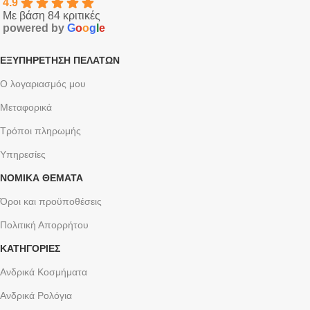
4.9
Με βάση 84 κριτικές
powered by
G
o
o
g
l
e
ΕΞΥΠΗΡΈΤΗΣΗ ΠΕΛΑΤΏΝ
Ο λογαριασμός μου
Μεταφορικά
Τρόποι πληρωμής
Υπηρεσίες
ΝΟΜΙΚΆ ΘΈΜΑΤΑ
Όροι και προϋποθέσεις
Πολιτική Απορρήτου
ΚΑΤΗΓΟΡΙΕΣ
Ανδρικά Κοσμήματα
Ανδρικά Ρολόγια