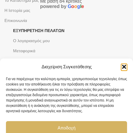
Το Κατάστημά μας
Με βάση 84 κριτικές
powered by
G
o
o
g
l
e
Η Ιστορία μας
Επικοινωνία
ΕΞΥΠΗΡΈΤΗΣΗ ΠΕΛΑΤΏΝ
Ο λογαριασμός μου
Μεταφορικά
Τρόποι πληρωμής
Διαχείριση Συγκατάθεσης
Υπηρεσίες
Για να παρέχουμε την καλύτερη εμπειρία, χρησιμοποιούμε τεχνολογίες όπως
ΝΟΜΙΚΆ ΘΈΜΑΤΑ
cookies για την αποθήκευση ή/και την πρόσβαση σε πληροφορίες
συσκευών. Η συγκατάθεση για τις εν λόγω τεχνολογίες θα μας επιτρέψει να
Όροι και προϋποθέσεις
επεξεργαστούμε δεδομένα προσωπικού χαρακτήρα, όπως συμπεριφορά
περιήγησης ή μοναδικά αναγνωριστικά σε αυτόν τον ιστότοπο. Η μη
Πολιτική Απορρήτου
συγκατάθεση ή η ανάκληση της συγκατάθεσης, μπορεί να επηρεάσει
ΚΑΤΗΓΟΡΙΕΣ
αρνητικά ορισμένες λειτουργίες και δυνατότητες.
Ανδρικά Κοσμήματα
Αποδοχή
Ανδρικά Ρολόγια