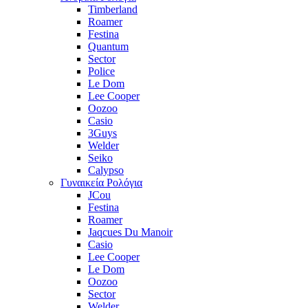
Timberland
Roamer
Festina
Quantum
Sector
Police
Le Dom
Lee Cooper
Oozoo
Casio
3Guys
Welder
Seiko
Calypso
Γυναικεία Ρολόγια
JCou
Festina
Roamer
Jaqcues Du Manoir
Casio
Lee Cooper
Le Dom
Oozoo
Sector
Welder