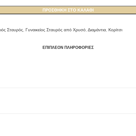
ΠΡΟΣΘΉΚΗ ΣΤΟ ΚΑΛΆΘΙ
ειός Σταυρός
,
Γυναικείος Σταυρός από Χρυσό
,
Διαμάντια
,
Κορίτσι
ΕΠΙΠΛΈΟΝ ΠΛΗΡΟΦΟΡΊΕΣ