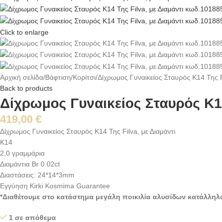
Click to enlarge
Αρχική σελίδα
Βάφτιση
Κορίτσι
Δίχρωμος Γυναικείος Σταυρός Κ14 Της F
Back to products
Δίχρωμος Γυναικείος Σταυρός Κ14
419,00
€
Δίχρωμος Γυναικείος Σταυρός Κ14 Της Filva, με Διαμάντι
Κ14
2,0 γραμμάρια
Διαμάντια Br 0.02ct
Διαστάσεις: 24*14*3mm
Εγγύηση Kirki Kosmima Guarantee
*Διαθέτουμε στο κατάστημα μεγάλη ποικιλία αλυσίδων κατάλληλ
1 σε απόθεμα