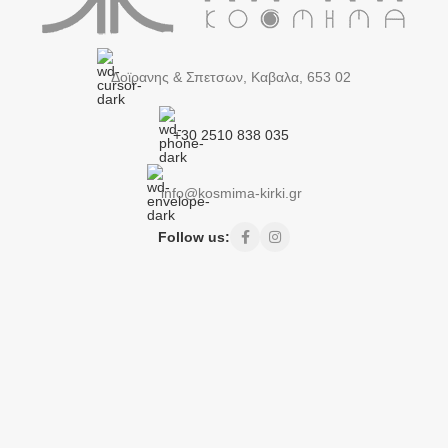
Δοϊρανης & Σπετσων, Καβαλα, 653 02
+30 2510 838 035
info@kosmima-kirki.gr
Follow us: