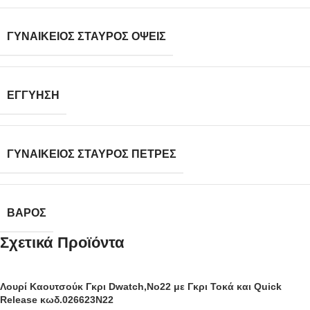
ΓΥΝΑΙΚΕΊΟΣ ΣΤΑΥΡΌΣ ΌΨΕΙΣ
ΕΓΓΎΗΣΗ
ΓΥΝΑΙΚΕΊΟΣ ΣΤΑΥΡΌΣ ΠΈΤΡΕΣ
ΒΆΡΟΣ
Σχετικά Προϊόντα
Λουρί Καουτσούκ Γκρι Dwatch,No22 με Γκρι Τοκά και Quick
Release κωδ.026623N22