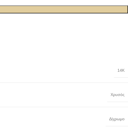
14Κ
Χρυσός
Δίχρωμο