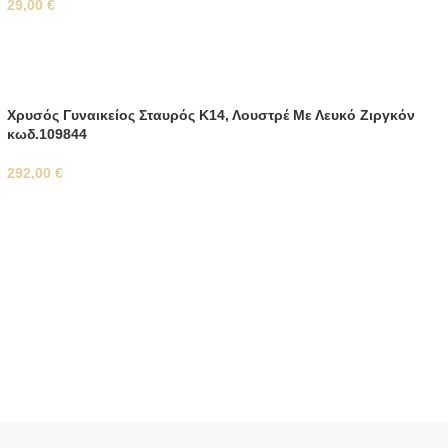
29,00
€
Xρυσός Γυναικείος Σταυρός Κ14, Λουστρέ Με Λευκό Ζιργκόν
κωδ.109844
292,00
€