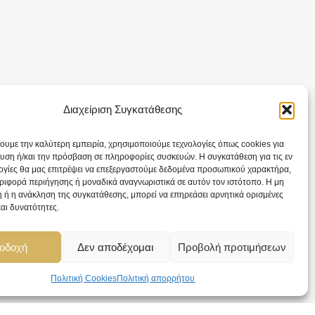
Διαχείριση Συγκατάθεσης
χουμε την καλύτερη εμπειρία, χρησιμοποιούμε τεχνολογίες όπως cookies για
υση ή/και την πρόσβαση σε πληροφορίες συσκευών. Η συγκατάθεση για τις εν
ογίες θα μας επιτρέψει να επεξεργαστούμε δεδομένα προσωπικού χαρακτήρα,
ιφορά περιήγησης ή μοναδικά αναγνωριστικά σε αυτόν τον ιστότοπο. Η μη
 ή η ανάκληση της συγκατάθεσης, μπορεί να επηρεάσει αρνητικά ορισμένες
και δυνατότητες.
οδοχή
Δεν αποδέχομαι
Προβολή προτιμήσεων
Πολιτική Cookies
Πολιτική απορρήτου