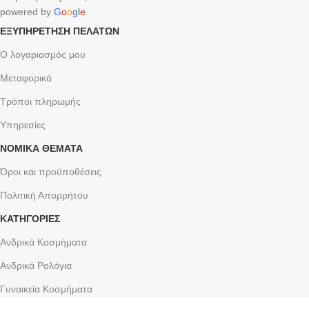
powered by
G
o
o
g
l
e
ΕΞΥΠΗΡΈΤΗΣΗ ΠΕΛΑΤΏΝ
Ο λογαριασμός μου
Μεταφορικά
Τρόποι πληρωμής
Υπηρεσίες
ΝΟΜΙΚΆ ΘΈΜΑΤΑ
Όροι και προϋποθέσεις
Πολιτική Απορρήτου
ΚΑΤΗΓΟΡΙΕΣ
Ανδρικά Κοσμήματα
Ανδρικά Ρολόγια
Γυναικεία Κοσμήματα