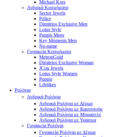
Michael Kors
Ανδρικά Κοσμήματα
Sector Jewels
Police
Dimitrios Exclusive Men
Lotus Style
Puppis Mens
Key Moments Men
No-name
Γυναικεία Κοσμήματα
MetronGold
Dimitrios Exclusive Woman
JCou Jewels
Lotus Style Women
Puppis
Lifelikes
Ρολόγια
Ανδρικά Ρολόγια
Ανδρικά Ρολόγια με Δέρμα
Ανδρικά Ρολόγια με Καουτσούκ
Ανδρικά Ρολόγια με Μπρασελέ
Ανδρικά Ρολόγια με Υφασμα
Γυναικεία Ρολόγια
Γυναικεία Ρολόγια με Δέρμα