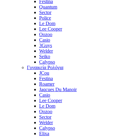
Festina
Quantum
Sector
Police
Le Dom
Lee Cooper
Oozoo
Casio
3Guys
Welder
Seiko
Calypso
Γυναικεία Ρολόγια
JCou
Festina
Roamer
Jaqcues Du Manoir
Casio
Lee Cooper
Le Dom
Oozoo
Sector
Welder
Calypso
Elixa