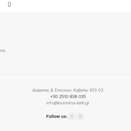
της. Σε περίπτωση που το νούμερο σας είναι διαφορετικό από
του δαχτυλιδιού, επικοινωνήστε μαζί μας για το σωστό
νούμερο.
0395Λ1
Δείτε
εδώ
τον Οδηγό Μέτρησης Μεγέθους
Δαχτυλιδιών
εση
Δοϊρανης & Σπετσων, Καβαλα, 653 02
+30 2510 838 035
info@kosmima-kirki.gr
Follow us: