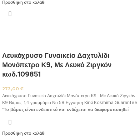
Προσθήκη στο καλάθι
στην τιμή, αλλά ενδέχεται να επιβραδυνθεί η παράδοση για
την αποπεράτωσή της. Σε περίπτωση που το νούμερο σας
είναι διαφορετικό από του δαχτυλιδιού, επικοινωνήστε μαζί
μας για το σωστό νούμερο.
Δείτε
εδώ
τον Οδηγό Μέτρησης
Μεγέθους Δαχτυλιδιών
Λευκόχρυσο Γυναικείο Δαχτυλίδι
Μονόπετρο Κ9, Με Λευκό Ζιργκόν
κωδ.109851
273,00
€
Λευκόχρυσο Γυναικείο Δαχτυλίδι Μονόπετρο Κ9, Με Λευκό Ζιργκόν
Κ9 Βάρος: 1,4 γραμμάρια Νο 58 Εγγύηση Kirki Kosmima Guarantee
*Το βάρος είναι ενδεικτικό και ενδέχεται να διαφοροποιηθεί
ελαφρώς ανάλογα με το νούμερο ή σε περίπτωση ειδικής
παραγγελίας
**Το δακτυλίδι παραδίδεται στο νούμερο σας. Η
εργασία αλλαγής νούμερου εμπεριέχεται στην τιμή, αλλά
Προσθήκη στο καλάθι
ενδέχεται να επιβραδυνθεί η παράδοση για την αποπεράτωσή