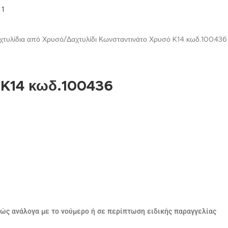
αχτυλίδια από Χρυσό
Δαχτυλίδι Κωνσταντινάτο Χρυσό K14 κωδ.100436
 K14 κωδ.100436
ρώς ανάλογα με το νούμερο ή σε περίπτωση ειδικής παραγγελίας