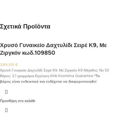
Σχετικά Προϊόντα
Χρυσό Γυναικείο Δαχτυλίδι Σειρέ Κ9, Με
Ζιργκόν κωδ.109850
299,00
€
Χρυσό Γυναικείο Δαχτυλίδι Σειρέ Κ9, Με Ζιργκόν K9 Μέγεθος: Νο 53
Βάρος: 2,1 γραμμάρια Εγγύηση Kirki Kosmima Guarantee
*Το
βάρος είναι ενδεικτικό και ενδέχεται να διαφοροποιηθεί
ελαφρώς ανάλογα με το νούμερο ή σε περίπτωση ειδικής
παραγγελίας
**Το δακτυλίδι παραδίδεται στο νούμερο σας. Η
εργασία αλλαγής νούμερου εμπεριέχεται στην τιμή, αλλά
Προσθήκη στο καλάθι
ενδέχεται να επιβραδυνθεί η παράδοση για την αποπεράτωσή
της. Σε περίπτωση που το νούμερο σας είναι διαφορετικό από