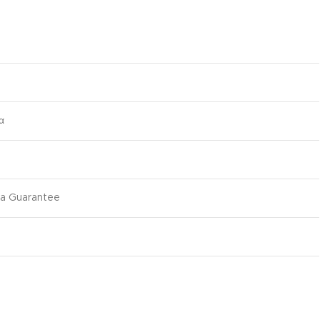
α
ma Guarantee