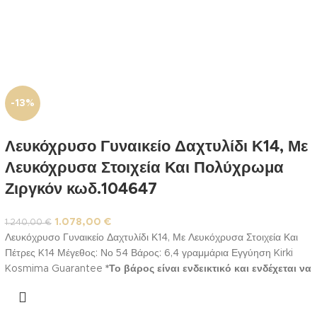
-13%
Λευκόχρυσο Γυναικείο Δαχτυλίδι Κ14, Με
Λευκόχρυσα Στοιχεία Και Πολύχρωμα
Ζιργκόν κωδ.104647
1.078,00
€
1.240,00
€
Λευκόχρυσο Γυναικείο Δαχτυλίδι Κ14, Με Λευκόχρυσα Στοιχεία Και
Πέτρες K14 Μέγεθος: Νο 54 Βάρος: 6,4 γραμμάρια Εγγύηση Kirki
Kosmima Guarantee
*Το βάρος είναι ενδεικτικό και ενδέχεται να
διαφοροποιηθεί ελαφρώς ανάλογα με το νούμερο ή σε
περίπτωση ειδικής παραγγελίας
**Το δακτυλίδι παραδίδεται
στο νούμερο σας. Η εργασία αλλαγής νούμερου εμπεριέχεται