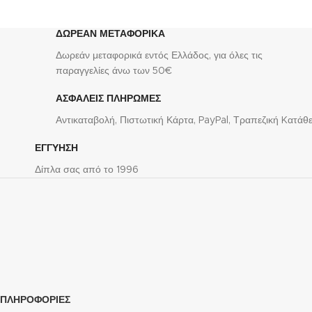
του δαχτυλιδιού, επικοινωνήστε μαζί μας για το σωστό
νούμερο.
3062K1 Δείτε
εδώ
τον Οδηγό Μέτρησης Μεγέθους
Δαχτυλιδιών
ΔΩΡΕΑΝ ΜΕΤΑΦΟΡΙΚΑ
Δωρεάν μεταφορικά εντός Ελλάδος, για όλες τις
παραγγελίες άνω των 50€
ΑΣΦΑΛΕΙΣ ΠΛΗΡΩΜΕΣ
Αντικαταβολή, Πιστωτική Κάρτα, PayPal, Τραπεζική Kατάθ
ΕΓΓΥΗΣΗ
Δίπλα σας από το 1996
ΠΛΗΡΟΦΟΡΙΕΣ