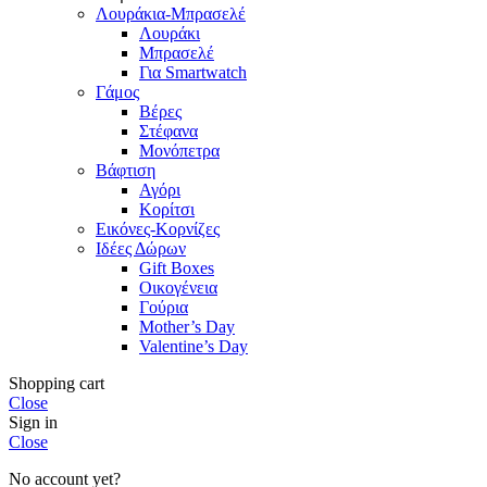
Λουράκια-Μπρασελέ
Λουράκι
Μπρασελέ
Για Smartwatch
Γάμος
Βέρες
Στέφανα
Μονόπετρα
Βάφτιση
Αγόρι
Κορίτσι
Εικόνες-Κορνίζες
Ιδέες Δώρων
Gift Boxes
Οικογένεια
Γούρια
Mother’s Day
Valentine’s Day
Shopping cart
Close
Sign in
Close
No account yet?