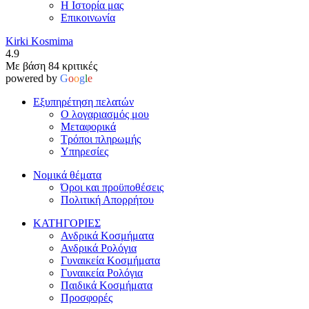
Η Ιστορία μας
Επικοινωνία
Kirki Kosmima
4.9
Με βάση 84 κριτικές
powered by
G
o
o
g
l
e
Εξυπηρέτηση πελατών
Ο λογαριασμός μου
Μεταφορικά
Τρόποι πληρωμής
Υπηρεσίες
Νομικά θέματα
Όροι και προϋποθέσεις
Πολιτική Απορρήτου
ΚΑΤΗΓΟΡΙΕΣ
Ανδρικά Κοσμήματα
Ανδρικά Ρολόγια
Γυναικεία Κοσμήματα
Γυναικεία Ρολόγια
Παιδικά Κοσμήματα
Προσφορές