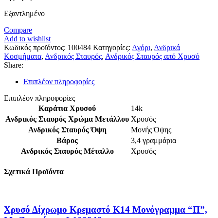
Εξαντλημένο
Compare
Add to wishlist
Κωδικός προϊόντος:
100484
Κατηγορίες:
Αγόρι
,
Ανδρικά
Κοσμήματα
,
Ανδρικός Σταυρός
,
Ανδρικός Σταυρός από Χρυσό
Share:
Επιπλέον πληροφορίες
Επιπλέον πληροφορίες
Καράτια Χρυσού
14k
Ανδρικός Σταυρός Χρώμα Μετάλλου
Χρυσός
Ανδρικός Σταυρός Όψη
Μονής Όψης
Βάρος
3,4 γραμμάρια
Ανδρικός Σταυρός Μέταλλο
Χρυσός
Σχετικά Προϊόντα
Χρυσό Δίχρωμο Κρεμαστό K14 Μονόγραμμα “Π”,