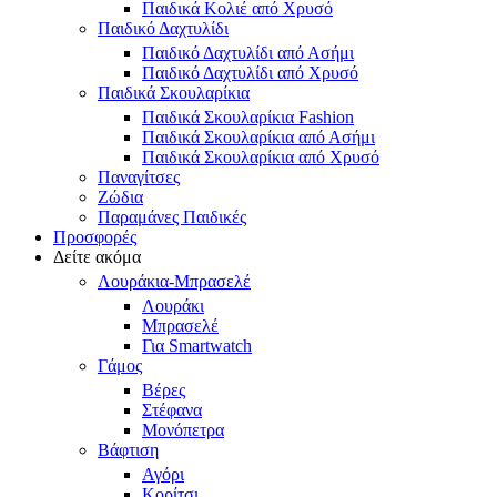
Παιδικά Κολιέ από Χρυσό
Παιδικό Δαχτυλίδι
Παιδικό Δαχτυλίδι από Ασήμι
Παιδικό Δαχτυλίδι από Χρυσό
Παιδικά Σκουλαρίκια
Παιδικά Σκουλαρίκια Fashion
Παιδικά Σκουλαρίκια από Ασήμι
Παιδικά Σκουλαρίκια από Χρυσό
Παναγίτσες
Ζώδια
Παραμάνες Παιδικές
Προσφορές
Δείτε ακόμα
Λουράκια-Μπρασελέ
Λουράκι
Μπρασελέ
Για Smartwatch
Γάμος
Βέρες
Στέφανα
Μονόπετρα
Βάφτιση
Αγόρι
Κορίτσι