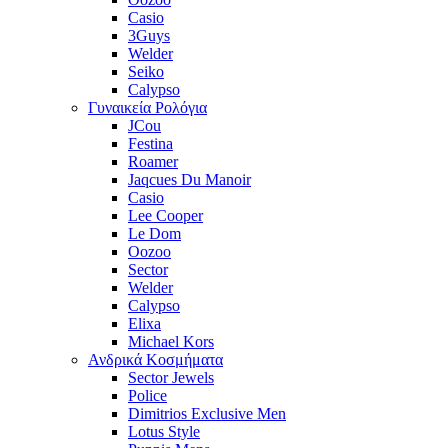
Casio
3Guys
Welder
Seiko
Calypso
Γυναικεία Ρολόγια
JCou
Festina
Roamer
Jaqcues Du Manoir
Casio
Lee Cooper
Le Dom
Oozoo
Sector
Welder
Calypso
Elixa
Michael Kors
Ανδρικά Κοσμήματα
Sector Jewels
Police
Dimitrios Exclusive Men
Lotus Style