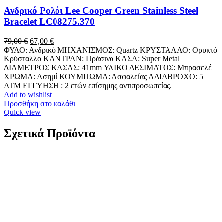
Ανδρικό Ρολόι Lee Cooper Green Stainless Steel
Bracelet LC08275.370
Original
Η
79,00
€
67,00
€
price
τρέχουσα
ΦΥΛΟ: Ανδρικό ΜΗΧΑΝΙΣΜΟΣ: Quartz ΚΡΥΣΤΑΛΛΟ: Ορυκτό
was:
τιμή
Κρύσταλλο ΚΑΝΤΡΑΝ: Πράσινο ΚΑΣΑ: Super Metal
79,00 €.
είναι:
ΔΙΑΜΕΤΡΟΣ ΚΑΣΑΣ: 41mm ΥΛΙΚΟ ΔΕΣΙΜΑΤΟΣ: Μπρασελέ
67,00 €.
ΧΡΩΜΑ: Ασημί ΚΟΥΜΠΩΜΑ: Ασφαλείας ΑΔΙΑΒΡΟΧΟ: 5
ATM ΕΓΓΥΗΣΗ : 2 ετών επίσημης αντιπροσωπείας.
Add to wishlist
Προσθήκη στο καλάθι
Quick view
Σχετικά Προϊόντα
Xρυσός Ανδρικός Σταυρός Κ14 Λουστρέ
κωδ.110028
149,00
€
Xρυσός Ανδρικός Σταυρός Κ14, Ματ Λουστρέ K14 Βάρος: 0,8
γραμμάρια Διαστάσεις: 23*10mm Πάχος: 2mm Εγγύηση Kirki