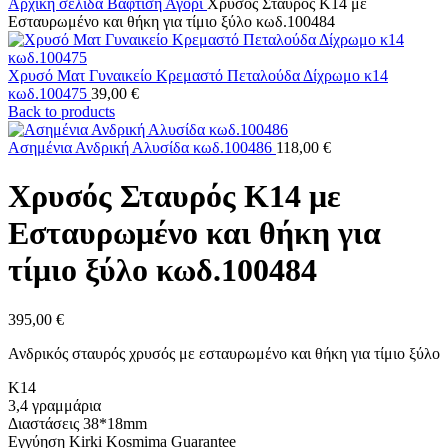
Αρχική σελίδα
Βάφτιση
Αγόρι
Χρυσός Σταυρός Κ14 με
Εσταυρωμένο και θήκη για τίμιο ξύλο κωδ.100484
Χρυσό Ματ Γυναικείο Κρεμαστό Πεταλούδα Δίχρωμο κ14
κωδ.100475
39,00
€
Back to products
Ασημένια Ανδρική Αλυσίδα κωδ.100486
118,00
€
Χρυσός Σταυρός Κ14 με
Εσταυρωμένο και θήκη για
τίμιο ξύλο κωδ.100484
395,00
€
Ανδρικός σταυρός χρυσός με εσταυρωμένο και θήκη για τίμιο ξύλο
Κ14
3,4 γραμμάρια
Διαστάσεις 38*18mm
Εγγύηση Kirki Kosmima Guarantee