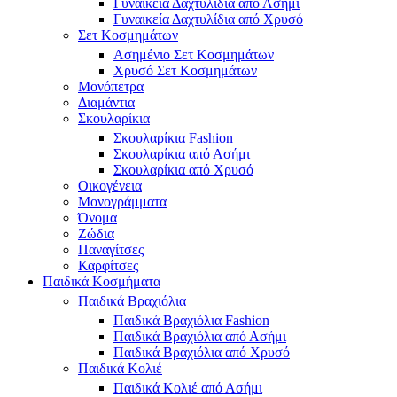
Γυναικεία Δαχτυλίδια από Ασήμι
Γυναικεία Δαχτυλίδια από Χρυσό
Σετ Κοσμημάτων
Ασημένιο Σετ Κοσμημάτων
Χρυσό Σετ Κοσμημάτων
Μονόπετρα
Διαμάντια
Σκουλαρίκια
Σκουλαρίκια Fashion
Σκουλαρίκια από Ασήμι
Σκουλαρίκια από Χρυσό
Οικογένεια
Μονογράμματα
Όνομα
Ζώδια
Παναγίτσες
Καρφίτσες
Παιδικά Κοσμήματα
Παιδικά Βραχιόλια
Παιδικά Βραχιόλια Fashion
Παιδικά Βραχιόλια από Ασήμι
Παιδικά Βραχιόλια από Χρυσό
Παιδικά Κολιέ
Παιδικά Κολιέ από Ασήμι