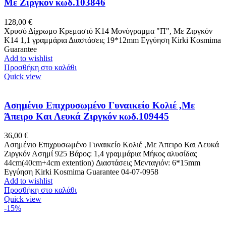
Με Ζιργκόν κωδ.103846
128,00
€
Χρυσό Δίχρωμο Κρεμαστό K14 Μονόγραμμα "Π", Με Ζιργκόν
Κ14 1,1 γραμμάρια Διαστάσεις 19*12mm Εγγύηση Kirki Kosmima
Guarantee
Add to wishlist
Προσθήκη στο καλάθι
Quick view
Ασημένιο Επιχρυσωμένο Γυναικείo Κολιέ ,Με
Άπειρο Και Λευκά Ζιργκόν κωδ.109445
36,00
€
Ασημένιο Επιχρυσωμένο Γυναικείo Κολιέ ,Με Άπειρο Και Λευκά
Ζιργκόν Ασημί 925 Βάρος: 1,4 γραμμάρια Μήκος αλυσίδας
44cm(40cm+4cm extention) Διαστάσεις Μενταγιόν: 6*15mm
Eγγύηση Kirki Kosmima Guarantee 04-07-0958
Add to wishlist
Προσθήκη στο καλάθι
Quick view
-15%