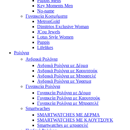
Puppis Mens
Key Moments Men
No-name
Γυναικεία Κοσμήματα
MetronGold
Dimitrios Exclusive Woman
JCou Jewels
Lotus Style Women
Puppis
Lifelikes
Ρολόγια
Ανδρικά Ρολόγια
Ανδρικά Ρολόγια με Δέρμα
Ανδρικά Ρολόγια με Καουτσούκ
Ανδρικά Ρολόγια με Μπρασελέ
Ανδρικά Ρολόγια με Υφασμα
Γυναικεία Ρολόγια
Γυναικεία Ρολόγια με Δέρμα
Γυναικεία Ρολόγια με Καουτσούκ
Γυναικεία Ρολόγια με Μπρασελέ
Smartwaches
SMARTWATCHES ΜΕ ΔΕΡΜΑ
SMARTWATCHES ΜΕ ΚΑΟΥΤΣΟΥΚ
Smartwatches με μπρασελέ