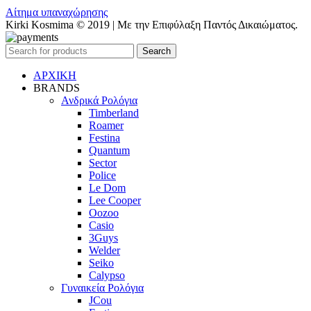
Αίτημα υπαναχώρησης
Kirki Kosmima © 2019 | Με την Επιφύλαξη Παντός Δικαιώματος.
Search
ΑΡΧΙΚΗ
BRANDS
Ανδρικά Ρολόγια
Timberland
Roamer
Festina
Quantum
Sector
Police
Le Dom
Lee Cooper
Oozoo
Casio
3Guys
Welder
Seiko
Calypso
Γυναικεία Ρολόγια
JCou