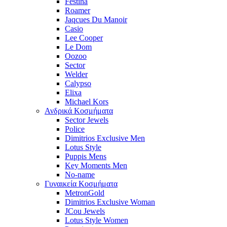
Festina
Roamer
Jaqcues Du Manoir
Casio
Lee Cooper
Le Dom
Oozoo
Sector
Welder
Calypso
Elixa
Michael Kors
Ανδρικά Κοσμήματα
Sector Jewels
Police
Dimitrios Exclusive Men
Lotus Style
Puppis Mens
Key Moments Men
No-name
Γυναικεία Κοσμήματα
MetronGold
Dimitrios Exclusive Woman
JCou Jewels
Lotus Style Women