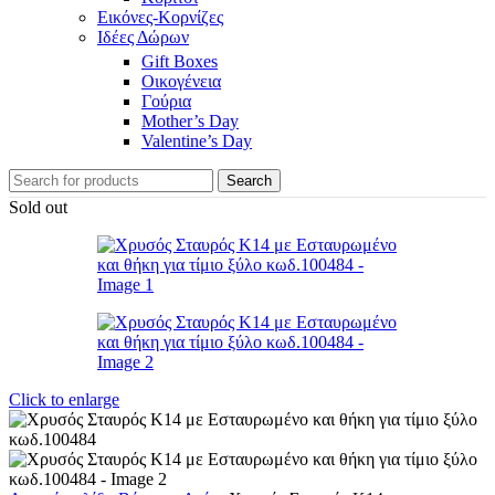
Εικόνες-Κορνίζες
Ιδέες Δώρων
Gift Boxes
Οικογένεια
Γούρια
Mother’s Day
Valentine’s Day
Search
Sold out
Click to enlarge