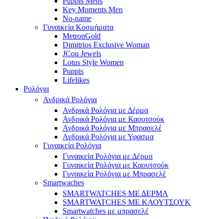
Puppis Mens
Key Moments Men
No-name
Γυναικεία Κοσμήματα
MetronGold
Dimitrios Exclusive Woman
JCou Jewels
Lotus Style Women
Puppis
Lifelikes
Ρολόγια
Ανδρικά Ρολόγια
Ανδρικά Ρολόγια με Δέρμα
Ανδρικά Ρολόγια με Καουτσούκ
Ανδρικά Ρολόγια με Μπρασελέ
Ανδρικά Ρολόγια με Υφασμα
Γυναικεία Ρολόγια
Γυναικεία Ρολόγια με Δέρμα
Γυναικεία Ρολόγια με Καουτσούκ
Γυναικεία Ρολόγια με Μπρασελέ
Smartwaches
SMARTWATCHES ΜΕ ΔΕΡΜΑ
SMARTWATCHES ΜΕ ΚΑΟΥΤΣΟΥΚ
Smartwatches με μπρασελέ