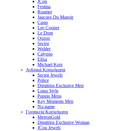
JCou
Festina
Roamer
Jaqcues Du Manoir
Casio
Lee Cooper
Le Dom
Oozoo
Sector
Welder
Calypso
Elixa
Michael Kors
Ανδρικά Κοσμήματα
Sector Jewels
Police
Dimitrios Exclusive Men
Lotus Style
Puppis Mens
Key Moments Men
No-name
Γυναικεία Κοσμήματα
MetronGold
Dimitrios Exclusive Woman
JCou Jewels