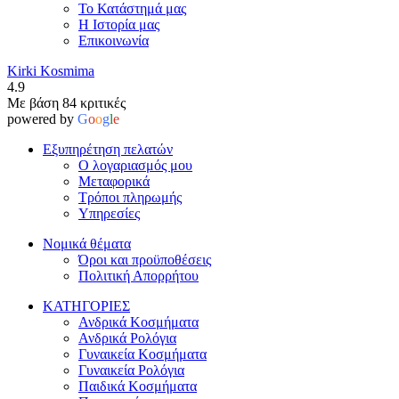
Το Κατάστημά μας
Η Ιστορία μας
Επικοινωνία
Kirki Kosmima
4.9
Με βάση 84 κριτικές
powered by
G
o
o
g
l
e
Εξυπηρέτηση πελατών
Ο λογαριασμός μου
Μεταφορικά
Τρόποι πληρωμής
Υπηρεσίες
Νομικά θέματα
Όροι και προϋποθέσεις
Πολιτική Απορρήτου
ΚΑΤΗΓΟΡΙΕΣ
Ανδρικά Κοσμήματα
Ανδρικά Ρολόγια
Γυναικεία Κοσμήματα
Γυναικεία Ρολόγια
Παιδικά Κοσμήματα