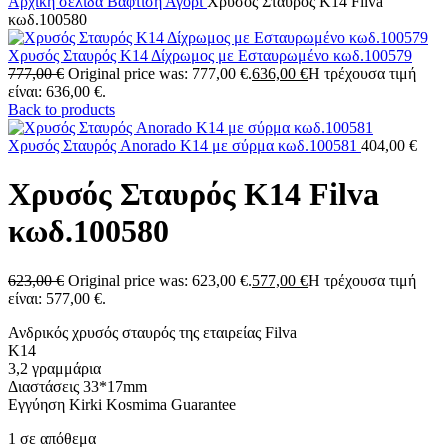
Αρχική σελίδα
Βάφτιση
Αγόρι
Χρυσός Σταυρός Κ14 Filva
κωδ.100580
Χρυσός Σταυρός Κ14 Δίχρωμος με Εσταυρωμένο κωδ.100579
777,00
€
Original price was: 777,00 €.
636,00
€
Η τρέχουσα τιμή
είναι: 636,00 €.
Back to products
Χρυσός Σταυρός Anorado Κ14 με σύρμα κωδ.100581
404,00
€
Χρυσός Σταυρός Κ14 Filva
κωδ.100580
623,00
€
Original price was: 623,00 €.
577,00
€
Η τρέχουσα τιμή
είναι: 577,00 €.
Ανδρικός χρυσός σταυρός της εταιρείας Filva
Κ14
3,2 γραμμάρια
Διαστάσεις 33*17mm
Εγγύηση Kirki Kosmima Guarantee
1 σε απόθεμα