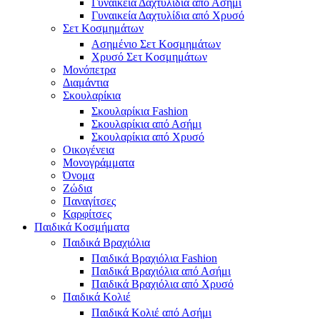
Γυναικεία Δαχτυλίδια από Ασήμι
Γυναικεία Δαχτυλίδια από Χρυσό
Σετ Κοσμημάτων
Ασημένιο Σετ Κοσμημάτων
Χρυσό Σετ Κοσμημάτων
Μονόπετρα
Διαμάντια
Σκουλαρίκια
Σκουλαρίκια Fashion
Σκουλαρίκια από Ασήμι
Σκουλαρίκια από Χρυσό
Οικογένεια
Μονογράμματα
Όνομα
Ζώδια
Παναγίτσες
Καρφίτσες
Παιδικά Κοσμήματα
Παιδικά Βραχιόλια
Παιδικά Βραχιόλια Fashion
Παιδικά Βραχιόλια από Ασήμι
Παιδικά Βραχιόλια από Χρυσό
Παιδικά Κολιέ
Παιδικά Κολιέ από Ασήμι