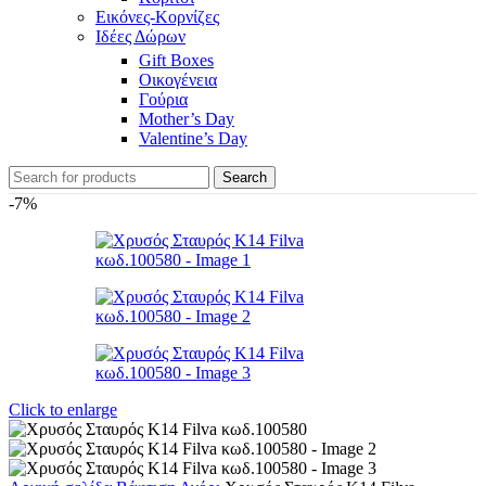
Εικόνες-Κορνίζες
Ιδέες Δώρων
Gift Boxes
Οικογένεια
Γούρια
Mother’s Day
Valentine’s Day
Search
-7%
Click to enlarge