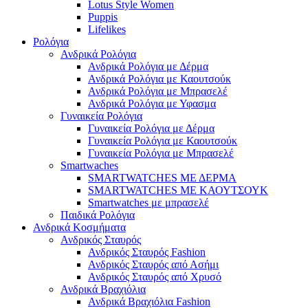
Lotus Style Women
Puppis
Lifelikes
Ρολόγια
Ανδρικά Ρολόγια
Ανδρικά Ρολόγια με Δέρμα
Ανδρικά Ρολόγια με Καουτσούκ
Ανδρικά Ρολόγια με Μπρασελέ
Ανδρικά Ρολόγια με Υφασμα
Γυναικεία Ρολόγια
Γυναικεία Ρολόγια με Δέρμα
Γυναικεία Ρολόγια με Καουτσούκ
Γυναικεία Ρολόγια με Μπρασελέ
Smartwaches
SMARTWATCHES ΜΕ ΔΕΡΜΑ
SMARTWATCHES ΜΕ ΚΑΟΥΤΣΟΥΚ
Smartwatches με μπρασελέ
Παιδικά Ρολόγια
Ανδρικά Κοσμήματα
Ανδρικός Σταυρός
Ανδρικός Σταυρός Fashion
Ανδρικός Σταυρός από Ασήμι
Ανδρικός Σταυρός από Χρυσό
Ανδρικά Βραχιόλια
Ανδρικά Βραχιόλια Fashion