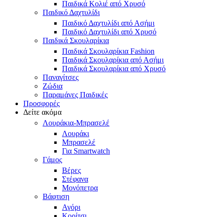
Παιδικά Κολιέ από Χρυσό
Παιδικό Δαχτυλίδι
Παιδικό Δαχτυλίδι από Ασήμι
Παιδικό Δαχτυλίδι από Χρυσό
Παιδικά Σκουλαρίκια
Παιδικά Σκουλαρίκια Fashion
Παιδικά Σκουλαρίκια από Ασήμι
Παιδικά Σκουλαρίκια από Χρυσό
Παναγίτσες
Ζώδια
Παραμάνες Παιδικές
Προσφορές
Δείτε ακόμα
Λουράκια-Μπρασελέ
Λουράκι
Μπρασελέ
Για Smartwatch
Γάμος
Βέρες
Στέφανα
Μονόπετρα
Βάφτιση
Αγόρι
Κορίτσι