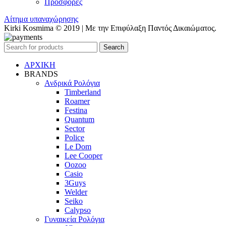
Προσφορές
Αίτημα υπαναχώρησης
Kirki Kosmima © 2019 | Με την Επιφύλαξη Παντός Δικαιώματος.
Search
ΑΡΧΙΚΗ
BRANDS
Ανδρικά Ρολόγια
Timberland
Roamer
Festina
Quantum
Sector
Police
Le Dom
Lee Cooper
Oozoo
Casio
3Guys
Welder
Seiko
Calypso
Γυναικεία Ρολόγια