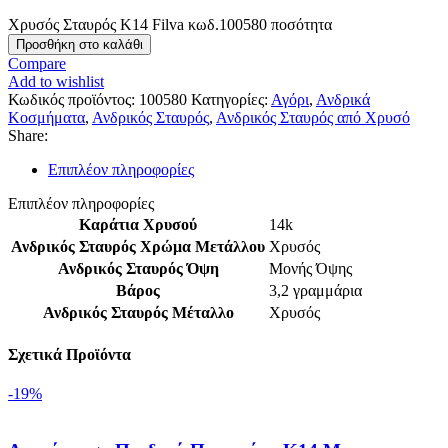
Χρυσός Σταυρός Κ14 Filva κωδ.100580 ποσότητα
Προσθήκη στο καλάθι
Compare
Add to wishlist
Κωδικός προϊόντος:
100580
Κατηγορίες:
Αγόρι
,
Ανδρικά
Κοσμήματα
,
Ανδρικός Σταυρός
,
Ανδρικός Σταυρός από Χρυσό
Share:
Επιπλέον πληροφορίες
Επιπλέον πληροφορίες
Καράτια Χρυσού
14k
Ανδρικός Σταυρός Χρώμα Μετάλλου
Χρυσός
Ανδρικός Σταυρός Όψη
Μονής Όψης
Βάρος
3,2 γραμμάρια
Ανδρικός Σταυρός Μέταλλο
Χρυσός
Σχετικά Προϊόντα
-19%