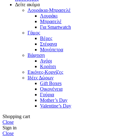
Δείτε ακόμα
Λουράκια-Μπρασελέ
Λουράκι
Μπρασελέ
Για Smartwatch
Γάμος
Βέρες
Στέφανα
Μονόπετρα
Βάφτιση
Αγόρι
Κορίτσι
Εικόνες-Κορνίζες
Ιδέες Δώρων
Gift Boxes
Οικογένεια
Γούρια
Mother’s Day
Valentine’s Day
Shopping cart
Close
Sign in
Close