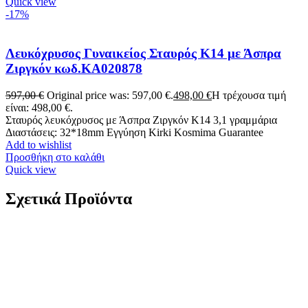
Quick view
-17%
Λευκόχρυσος Γυναικείος Σταυρός Κ14 με Άσπρα
Ζιργκόν κωδ.ΚΑ020878
597,00
€
Original price was: 597,00 €.
498,00
€
Η τρέχουσα τιμή
είναι: 498,00 €.
Σταυρός λευκόχρυσος με Άσπρα Ζιργκόν K14 3,1 γραμμάρια
Διαστάσεις: 32*18mm Εγγύηση Kirki Kosmima Guarantee
Add to wishlist
Προσθήκη στο καλάθι
Quick view
Σχετικά Προϊόντα
Xρυσός Δίχρωμος Ανδρικός Ματ Λουστρε Σταυρός
Κ14, Με Εσταυρωμένο κωδ.109991
312,00
€