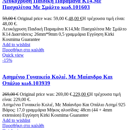
Λευκόχρυση Παιδική Παραμάνα K14,Με
Πασχαλίτσα Με Σμάλτο κωδ.101603
59,00
€
Original price was: 59,00 €.
48,00
€
Η τρέχουσα τιμή είναι:
48,00 €.
Λευκόχρυση Παιδική Παραμάνα K14,Με Πασχαλίτσα Με Σμάλτο
Κ14 Διαστάσεις: 26mm*9mm 0,5 γραμμάρια Εγγύηση Kirki
Kosmima Guarantee
Add to wishlist
Προσθήκη στο καλάθι
Quick view
-15%
Ασημένιο Γυναικείο Κολιέ, Με Μαίανδρο Και
Οπάλιο κωδ.103939
269,00
€
Original price was: 269,00 €.
229,00
€
Η τρέχουσα τιμή
είναι: 229,00 €.
Ασημένιο Γυναικείο Κολιέ, Με Μαίανδρο Και Οπάλιο Ασημί 925
Βάρος: 17,0 γραμμάρια Μήκος αλυσίδας: 48cm (44 + 4mm
extension) Eγγύηση Kirki Kosmima Guarantee
Add to wishlist
Προσθήκη στο καλάθι