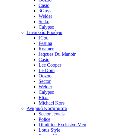
Casio
3Guys
Welder
Seiko
Calypso
Γυναικεία Ρολόγια
JCou
Festina
Roamer
Jaqcues Du Manoir
Casio
Lee Cooper
Le Dom
Oozoo
Sector
Welder
Calypso
Elixa
Michael Kors
Ανδρικά Κοσμήματα
Sector Jewels
Police
Dimitrios Exclusive Men
Lotus Style