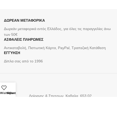
ΔΩΡΕΑΝ ΜΕΤΑΦΟΡΙΚΑ
Δωρεάν μεταφορικά εντός Ελλάδος, για όλες τις παραγγελίες άνω
των 50€
ΑΣΦΑΛΕΙΣ ΠΛΗΡΩΜΕΣ
Αντικαταβολή, Πιστωτική Κάρτα, PayPal, Τραπεζική Kατάθεση
ΕΓΓΥΗΣΗ
Δίπλα σας από το 1996
Wishlist
My account
Cart
Δοϊρανης & Σπετσων, Καβαλα, 653 02
+30 2510 838 035