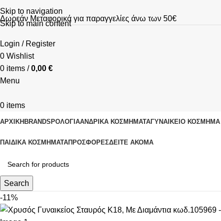
Skip to navigation
Δωρεάν Μεταφορικά για παραγγελίες άνω των 50€
Skip to main content
Login / Register
0
Wishlist
0
items
/
0,00
€
Menu
0
items
ΑΡΧΙΚΗ
BRANDS
ΡΟΛΌΓΙΑ
ΑΝΔΡΙΚΆ ΚΟΣΜΉΜΑΤΑ
ΓΥΝΑΙΚΕΊΟ ΚΟΣΜΉΜΑ
ΠΑΙΔΙΚΆ ΚΟΣΜΉΜΑΤΑ
ΠΡΟΣΦΟΡΈΣ
ΔΕΊΤΕ ΑΚΌΜΑ
Search
-11%