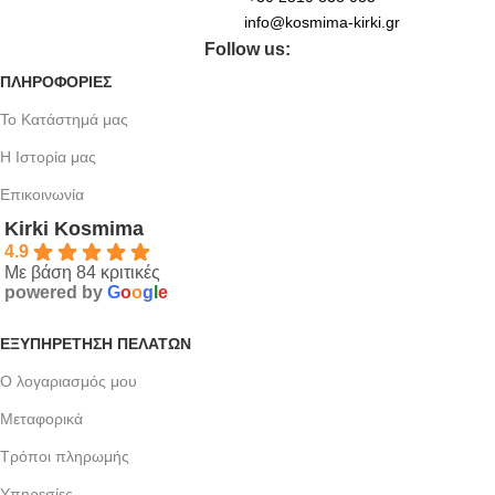
info@kosmima-kirki.gr
Follow us:
ΠΛΗΡΟΦΟΡΙΕΣ
Το Κατάστημά μας
Η Ιστορία μας
Επικοινωνία
Kirki Kosmima
4.9
Με βάση 84 κριτικές
powered by
G
o
o
g
l
e
ΕΞΥΠΗΡΈΤΗΣΗ ΠΕΛΑΤΏΝ
Ο λογαριασμός μου
Μεταφορικά
Τρόποι πληρωμής
Υπηρεσίες