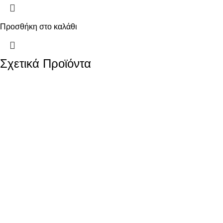
Προσθήκη στο καλάθι
Σχετικά Προϊόντα
-11%
Xρυσός Γυναικείος
Λευκόχρυσος
Σταυρός Κ14,
Γυναικείος Σταυρός
Λουστρέ Με Λευκό
Κ14, Με Citrine Και
Ζιργκόν κωδ.109844
Διαμάντια
292,00
€
κωδ.109757
Xρυσός Γυναικείος Σταυρός
Κ14, Λουστρέ Με Λευκό
741,00
€
837,00
€
Ζιργκόν K14 Βάρος: 1,5
Λευκόχρυσος Γυναικείος
γραμμάρια Διαστάσεις :
Σταυρός Κ14, Με Citrine Και