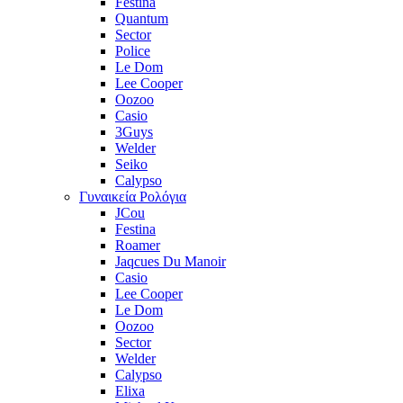
Festina
Quantum
Sector
Police
Le Dom
Lee Cooper
Oozoo
Casio
3Guys
Welder
Seiko
Calypso
Γυναικεία Ρολόγια
JCou
Festina
Roamer
Jaqcues Du Manoir
Casio
Lee Cooper
Le Dom
Oozoo
Sector
Welder
Calypso
Elixa