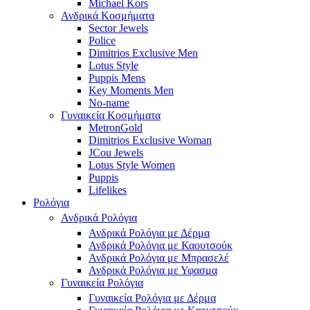
Michael Kors
Ανδρικά Κοσμήματα
Sector Jewels
Police
Dimitrios Exclusive Men
Lotus Style
Puppis Mens
Key Moments Men
No-name
Γυναικεία Κοσμήματα
MetronGold
Dimitrios Exclusive Woman
JCou Jewels
Lotus Style Women
Puppis
Lifelikes
Ρολόγια
Ανδρικά Ρολόγια
Ανδρικά Ρολόγια με Δέρμα
Ανδρικά Ρολόγια με Καουτσούκ
Ανδρικά Ρολόγια με Μπρασελέ
Ανδρικά Ρολόγια με Υφασμα
Γυναικεία Ρολόγια
Γυναικεία Ρολόγια με Δέρμα