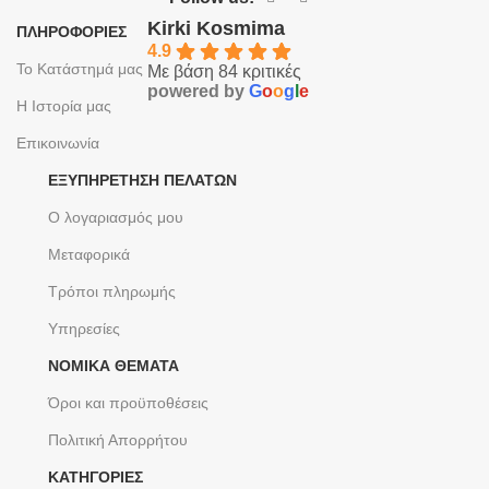
Kirki Kosmima
ΠΛΗΡΟΦΟΡΙΕΣ
4.9
Το Κατάστημά μας
Με βάση 84 κριτικές
powered by
G
o
o
g
l
e
Η Ιστορία μας
Επικοινωνία
ΕΞΥΠΗΡΈΤΗΣΗ ΠΕΛΑΤΏΝ
Ο λογαριασμός μου
Μεταφορικά
Τρόποι πληρωμής
Υπηρεσίες
ΝΟΜΙΚΆ ΘΈΜΑΤΑ
Όροι και προϋποθέσεις
Πολιτική Απορρήτου
ΚΑΤΗΓΟΡΙΕΣ