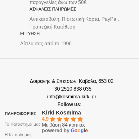
παραγγελίες άνω των 50€
ΑΣΦΑΛΕΙΣ ΠΛΗΡΩΜΕΣ
Αντικαταβολή, Πιστωτική Κάρτα, PayPal,
Τραπεζική Kατάθεση
ΕΓΓΥΗΣΗ
Δίπλα σας από το 1996
Δοϊρανης & Σπετσων, Καβαλα, 653 02
+30 2510 838 035
info@kosmima-kirki.gr
Follow us:
Kirki Kosmima
ΠΛΗΡΟΦΟΡΙΕΣ
4.9
Το Κατάστημά μας
Με βάση 84 κριτικές
powered by
G
o
o
g
l
e
Η Ιστορία μας