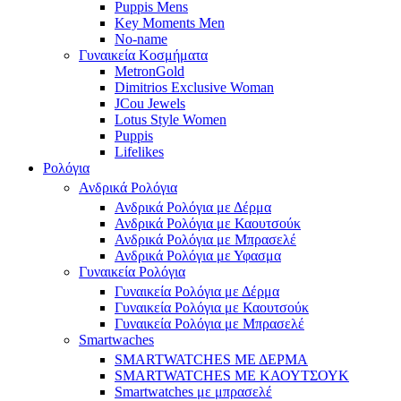
Puppis Mens
Key Moments Men
No-name
Γυναικεία Κοσμήματα
MetronGold
Dimitrios Exclusive Woman
JCou Jewels
Lotus Style Women
Puppis
Lifelikes
Ρολόγια
Ανδρικά Ρολόγια
Ανδρικά Ρολόγια με Δέρμα
Ανδρικά Ρολόγια με Καουτσούκ
Ανδρικά Ρολόγια με Μπρασελέ
Ανδρικά Ρολόγια με Υφασμα
Γυναικεία Ρολόγια
Γυναικεία Ρολόγια με Δέρμα
Γυναικεία Ρολόγια με Καουτσούκ
Γυναικεία Ρολόγια με Μπρασελέ
Smartwaches
SMARTWATCHES ΜΕ ΔΕΡΜΑ
SMARTWATCHES ΜΕ ΚΑΟΥΤΣΟΥΚ
Smartwatches με μπρασελέ