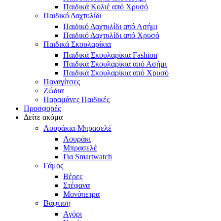
Παιδικά Κολιέ από Χρυσό
Παιδικό Δαχτυλίδι
Παιδικό Δαχτυλίδι από Ασήμι
Παιδικό Δαχτυλίδι από Χρυσό
Παιδικά Σκουλαρίκια
Παιδικά Σκουλαρίκια Fashion
Παιδικά Σκουλαρίκια από Ασήμι
Παιδικά Σκουλαρίκια από Χρυσό
Παναγίτσες
Ζώδια
Παραμάνες Παιδικές
Προσφορές
Δείτε ακόμα
Λουράκια-Μπρασελέ
Λουράκι
Μπρασελέ
Για Smartwatch
Γάμος
Βέρες
Στέφανα
Μονόπετρα
Βάφτιση
Αγόρι