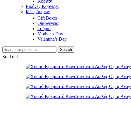
Κορίτσι
Εικόνες-Κορνίζες
Ιδέες Δώρων
Gift Boxes
Οικογένεια
Γούρια
Mother’s Day
Valentine’s Day
Search
Sold out