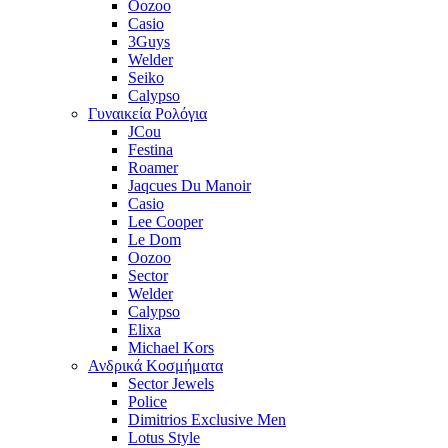
Oozoo
Casio
3Guys
Welder
Seiko
Calypso
Γυναικεία Ρολόγια
JCou
Festina
Roamer
Jaqcues Du Manoir
Casio
Lee Cooper
Le Dom
Oozoo
Sector
Welder
Calypso
Elixa
Michael Kors
Ανδρικά Κοσμήματα
Sector Jewels
Police
Dimitrios Exclusive Men
Lotus Style