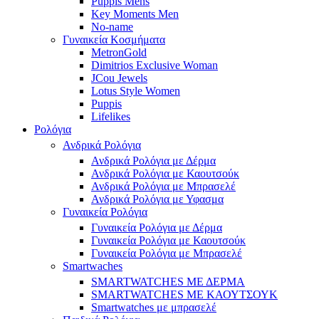
Puppis Mens
Key Moments Men
No-name
Γυναικεία Κοσμήματα
MetronGold
Dimitrios Exclusive Woman
JCou Jewels
Lotus Style Women
Puppis
Lifelikes
Ρολόγια
Ανδρικά Ρολόγια
Ανδρικά Ρολόγια με Δέρμα
Ανδρικά Ρολόγια με Καουτσούκ
Ανδρικά Ρολόγια με Μπρασελέ
Ανδρικά Ρολόγια με Υφασμα
Γυναικεία Ρολόγια
Γυναικεία Ρολόγια με Δέρμα
Γυναικεία Ρολόγια με Καουτσούκ
Γυναικεία Ρολόγια με Μπρασελέ
Smartwaches
SMARTWATCHES ΜΕ ΔΕΡΜΑ
SMARTWATCHES ΜΕ ΚΑΟΥΤΣΟΥΚ
Smartwatches με μπρασελέ