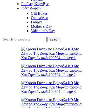
Εικόνες-Κορνίζες
Ιδέες Δώρων
Gift Boxes
Οικογένεια
Γούρια
Mother’s Day
Valentine’s Day
Search