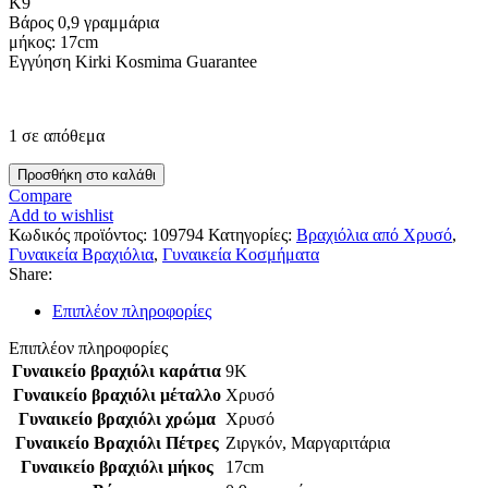
Κ9
Βάρος 0,9 γραμμάρια
μήκος: 17cm
Εγγύηση Kirki Kosmima Guarantee
1 σε απόθεμα
Χρυσό
Προσθήκη στο καλάθι
Γυναικείο
Compare
Βραχιόλι
Add to wishlist
Κ9,Με
Κωδικός προϊόντος:
109794
Κατηγορίες:
Βραχιόλια από Χρυσό
,
Δέντρο
Γυναικεία Βραχιόλια
,
Γυναικεία Κοσμήματα
Της
Share:
Ζωής
Και
Επιπλέον πληροφορίες
Μαργαριταράκια
Και
Επιπλέον πληροφορίες
Ζιργκόν
Γυναικείο βραχιόλι καράτια
9K
κωδ.109794
Γυναικείο βραχιόλι μέταλλο
Χρυσό
ποσότητα
Γυναικείο βραχιόλι χρώμα
Χρυσό
Γυναικείο Βραχιόλι Πέτρες
Ζιργκόν
,
Μαργαριτάρια
Γυναικείο βραχιόλι μήκος
17cm