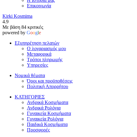
Η Ιστορία μας
Επικοινωνία
Kirki Kosmima
4.9
Με βάση 84 κριτικές
powered by
G
o
o
g
l
e
Εξυπηρέτηση πελατών
Ο λογαριασμός μου
Μεταφορικά
Τρόποι πληρωμής
Υπηρεσίες
Νομικά θέματα
Όροι και προϋποθέσεις
Πολιτική Απορρήτου
ΚΑΤΗΓΟΡΙΕΣ
Ανδρικά Κοσμήματα
Ανδρικά Ρολόγια
Γυναικεία Κοσμήματα
Γυναικεία Ρολόγια
Παιδικά Κοσμήματα
Προσφορές