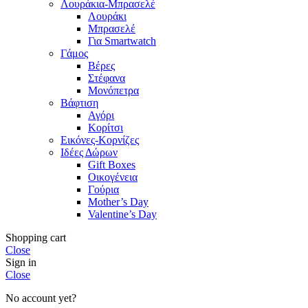
Λουράκια-Μπρασελέ
Λουράκι
Μπρασελέ
Για Smartwatch
Γάμος
Βέρες
Στέφανα
Μονόπετρα
Βάφτιση
Αγόρι
Κορίτσι
Εικόνες-Κορνίζες
Ιδέες Δώρων
Gift Boxes
Οικογένεια
Γούρια
Mother’s Day
Valentine’s Day
Shopping cart
Close
Sign in
Close
No account yet?