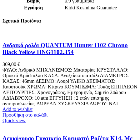
Βάρος
0,9 γραμμάρια
Εγγύηση
Kirki Kosmima Guarantee
Σχετικά Προϊόντα
Ανδρικό ρολόι QUANTUM Hunter 1102 Chrono
Black Yellow HNG1102.354
369,00
€
ΦΥΛΟ: Ανδρικό ΜΗΧΑΝΙΣΜΟΣ: Μπαταρίας ΚΡΥΣΤΑΛΛΟ:
Ορυκτό Κρύσταλλο ΚΑΣΑ: Ανοξείδωτο ατσάλι ΔΙΑΜΕΤΡΟΣ
ΚΑΣΑΣ: 46mm ΔΕΣΙΜΟ: Λουρί ΥΛΙΚΟ ΔΕΣΙΜΑΤΟΣ:
Καουτσούκ ΧΡΩΜΑ: Κίτρινο ΚΟΥΜΠΩΜΑ: Τοκάς ΕΠΙΠΛΕΟΝ
ΛΕΙΤΟΥΡΓΙΕΣ: Χρονογράφος, Ημερομηνία, Σημείο 24ώρου
ΑΔΙΑΒΡΟΧΟ: 10 atm ΕΓΓΥΗΣΗ : 2 ετών επίσημης
αντιπροσωπείας. ΔΩΡΕΑΝ ΣΥΣΚΕΥΑΣΙΑ ΔΩΡΟΥ: NAI
Add to wishlist
Προσθήκη στο καλάθι
Quick view
Λευκόχρυσο Γυναικείο Κρεμαστό Ροζέτα Κ14, Με