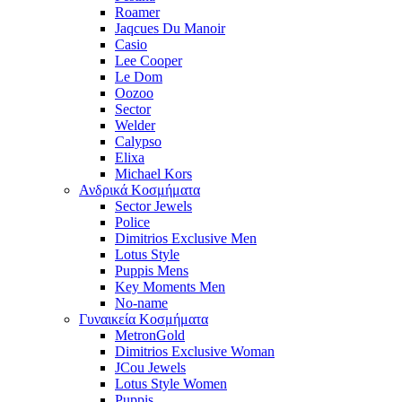
Roamer
Jaqcues Du Manoir
Casio
Lee Cooper
Le Dom
Oozoo
Sector
Welder
Calypso
Elixa
Michael Kors
Ανδρικά Κοσμήματα
Sector Jewels
Police
Dimitrios Exclusive Men
Lotus Style
Puppis Mens
Key Moments Men
No-name
Γυναικεία Κοσμήματα
MetronGold
Dimitrios Exclusive Woman
JCou Jewels
Lotus Style Women
Puppis