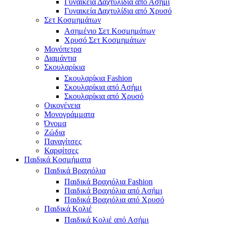
Γυναικεία Δαχτυλίδια από Ασήμι
Γυναικεία Δαχτυλίδια από Χρυσό
Σετ Κοσμημάτων
Ασημένιο Σετ Κοσμημάτων
Χρυσό Σετ Κοσμημάτων
Μονόπετρα
Διαμάντια
Σκουλαρίκια
Σκουλαρίκια Fashion
Σκουλαρίκια από Ασήμι
Σκουλαρίκια από Χρυσό
Οικογένεια
Μονογράμματα
Όνομα
Ζώδια
Παναγίτσες
Καρφίτσες
Παιδικά Κοσμήματα
Παιδικά Βραχιόλια
Παιδικά Βραχιόλια Fashion
Παιδικά Βραχιόλια από Ασήμι
Παιδικά Βραχιόλια από Χρυσό
Παιδικά Κολιέ
Παιδικά Κολιέ από Ασήμι