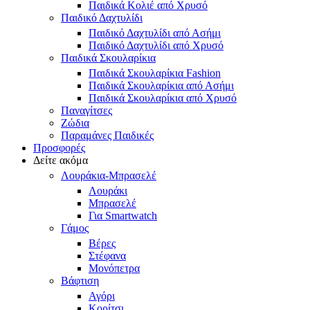
Παιδικά Κολιέ από Χρυσό
Παιδικό Δαχτυλίδι
Παιδικό Δαχτυλίδι από Ασήμι
Παιδικό Δαχτυλίδι από Χρυσό
Παιδικά Σκουλαρίκια
Παιδικά Σκουλαρίκια Fashion
Παιδικά Σκουλαρίκια από Ασήμι
Παιδικά Σκουλαρίκια από Χρυσό
Παναγίτσες
Ζώδια
Παραμάνες Παιδικές
Προσφορές
Δείτε ακόμα
Λουράκια-Μπρασελέ
Λουράκι
Μπρασελέ
Για Smartwatch
Γάμος
Βέρες
Στέφανα
Μονόπετρα
Βάφτιση
Αγόρι
Κορίτσι