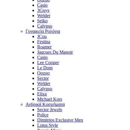
Casio
3Guys
Welder
Seiko
Calypso
Γυναικεία Ρολόγια
JCou
Festina
Roamer
Jaqcues Du Manoir
Casio
Lee Cooper
Le Dom
Oozoo
Sector
Welder
Calypso
Elixa
Michael Kors
Ανδρικά Κοσμήματα
Sector Jewels
Police
Dimitrios Exclusive Men
Lotus Style