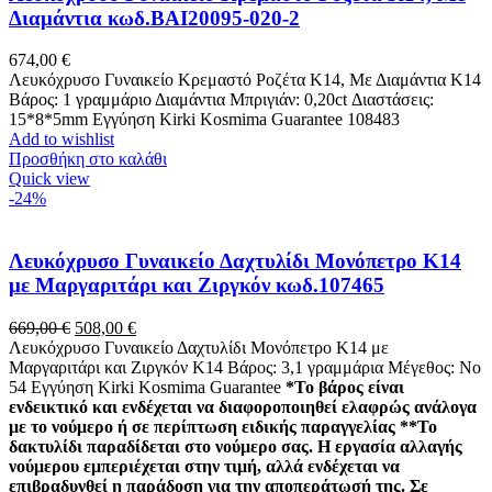
Διαμάντια κωδ.BAI20095-020-2
674,00
€
Λευκόχρυσο Γυναικείο Κρεμαστό Ροζέτα Κ14, Με Διαμάντια Κ14
Βάρος: 1 γραμμάριο Διαμάντια Μπριγιάν: 0,20ct Διαστάσεις:
15*8*5mm Εγγύηση Kirki Kosmima Guarantee 108483
Add to wishlist
Προσθήκη στο καλάθι
Quick view
-24%
Λευκόχρυσο Γυναικείο Δαχτυλίδι Μονόπετρο Κ14
με Μαργαριτάρι και Ζιργκόν κωδ.107465
Original
Η
669,00
€
508,00
€
price
τρέχουσα
Λευκόχρυσο Γυναικείο Δαχτυλίδι Μονόπετρο Κ14 με
was:
τιμή
Μαργαριτάρι και Ζιργκόν Κ14 Βάρος: 3,1 γραμμάρια Μέγεθος: Νο
669,00 €.
είναι:
54 Εγγύηση Kirki Kosmima Guarantee
*Το βάρος είναι
508,00 €.
ενδεικτικό και ενδέχεται να διαφοροποιηθεί ελαφρώς ανάλογα
με το νούμερο ή σε περίπτωση ειδικής παραγγελίας
**Το
δακτυλίδι παραδίδεται στο νούμερο σας. Η εργασία αλλαγής
νούμερου εμπεριέχεται στην τιμή, αλλά ενδέχεται να
επιβραδυνθεί η παράδοση για την αποπεράτωσή της. Σε