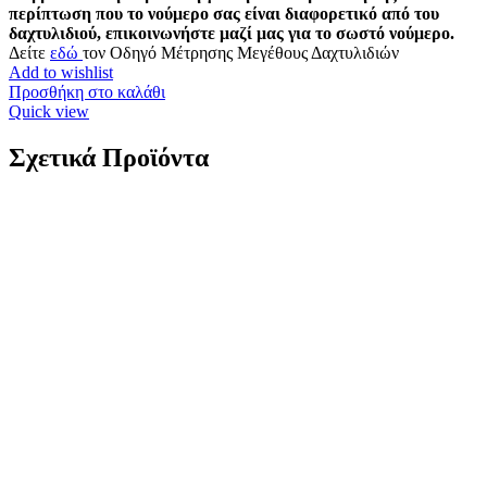
περίπτωση που το νούμερο σας είναι διαφορετικό από του
δαχτυλιδιού, επικοινωνήστε μαζί μας για το σωστό νούμερο.
Δείτε
εδώ
τον Οδηγό Μέτρησης Μεγέθους Δαχτυλιδιών
Add to wishlist
Προσθήκη στο καλάθι
Quick view
Σχετικά Προϊόντα
Χρυσό Γυναικείο Βραχιόλι Κ9, Με Διπλή Αλυσίδα
Και Λευκά Ζιργκόν κωδ.110003
229,00
€
Χρυσό Γυναικείο Βραχιόλι Κ9, Με Διπλή Αλυσίδα Και Λευκά
Ζιργκόν Κ9 Βάρος: 1,6 γραμμάρια Μήκος: 21cm (18 + 3cm
extension) Εγγύηση Kirki Kosmima Guarantee
Add to wishlist
Προσθήκη στο καλάθι
Quick view