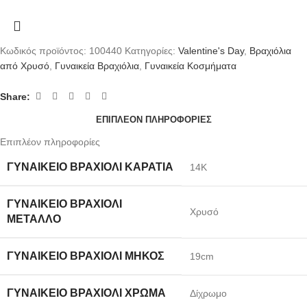
Κωδικός προϊόντος:
100440
Κατηγορίες:
Valentine's Day
,
Βραχιόλια
από Χρυσό
,
Γυναικεία Βραχιόλια
,
Γυναικεία Κοσμήματα
Share:
ΕΠΙΠΛΈΟΝ ΠΛΗΡΟΦΟΡΊΕΣ
Επιπλέον πληροφορίες
ΓΥΝΑΙΚΕΊΟ ΒΡΑΧΙΌΛΙ ΚΑΡΆΤΙΑ
14K
ΓΥΝΑΙΚΕΊΟ ΒΡΑΧΙΌΛΙ
Χρυσό
ΜΈΤΑΛΛΟ
ΓΥΝΑΙΚΕΊΟ ΒΡΑΧΙΌΛΙ ΜΉΚΟΣ
19cm
ΓΥΝΑΙΚΕΊΟ ΒΡΑΧΙΌΛΙ ΧΡΏΜΑ
Δίχρωμο