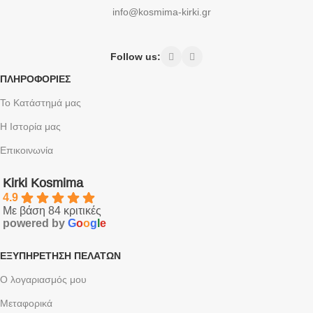
info@kosmima-kirki.gr
Follow us:
ΠΛΗΡΟΦΟΡΙΕΣ
Το Κατάστημά μας
Η Ιστορία μας
Επικοινωνία
Kirki Kosmima
4.9
Με βάση 84 κριτικές
powered by
G
o
o
g
l
e
ΕΞΥΠΗΡΈΤΗΣΗ ΠΕΛΑΤΏΝ
Ο λογαριασμός μου
Μεταφορικά