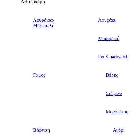
Δείτε ακόμα
Λουράκια-
Λουράκι
Μπρασελέ
Μπρασελέ
Για Smartwatch
Γάμος
Βέρες
Στέφανα
Μονόπετρα
Βάφτιση
Αγόρι