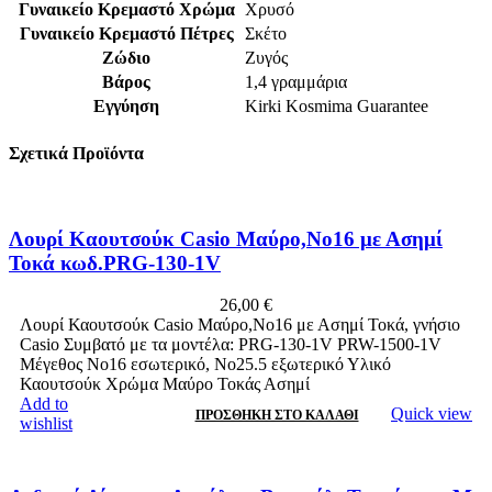
Γυναικείο Κρεμαστό Χρώμα
Χρυσό
Γυναικείο Κρεμαστό Πέτρες
Σκέτο
Ζώδιο
Ζυγός
Βάρος
1,4 γραμμάρια
Εγγύηση
Kirki Kosmima Guarantee
Σχετικά Προϊόντα
Λουρί Καουτσούκ Casio Μαύρο,No16 με Ασημί
Τοκά κωδ.PRG-130-1V
26,00
€
Λουρί Καουτσούκ Casio Μαύρο,No16 με Ασημί Τοκά, γνήσιο
Casio Συμβατό με τα μοντέλα: PRG-130-1V PRW-1500-1V
Μέγεθος Νο16 εσωτερικό, Νο25.5 εξωτερικό Υλικό
Καουτσούκ Χρώμα Μαύρο Τοκάς Ασημί
Add to
Quick view
ΠΡΟΣΘΉΚΗ ΣΤΟ ΚΑΛΆΘΙ
wishlist