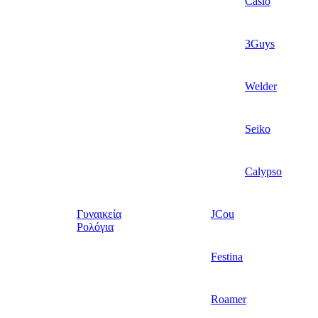
Casio
3Guys
Welder
Seiko
Calypso
Γυναικεία
JCou
Ρολόγια
Festina
Roamer