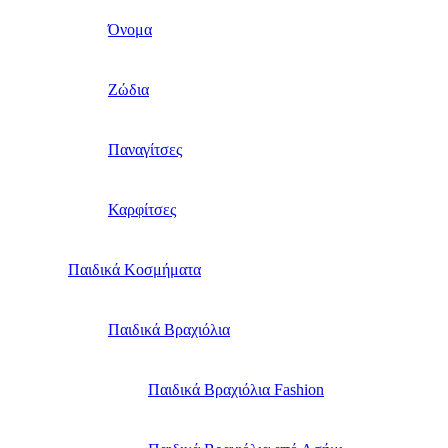
Όνομα
Ζώδια
Παναγίτσες
Καρφίτσες
Παιδικά Κοσμήματα
Παιδικά Βραχιόλια
Παιδικά Βραχιόλια Fashion