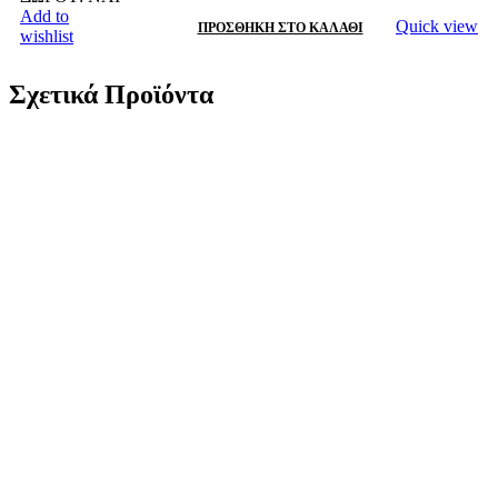
Add to
Quick view
ΠΡΟΣΘΉΚΗ ΣΤΟ ΚΑΛΆΘΙ
wishlist
Σχετικά Προϊόντα
Χρυσό Κρεμαστό Παναγίτσα K9 Με Λευκά Ζιργκόν
κωδ.109986
154,00
€
Χρυσό Κρεμαστό Παναγίτσα K9 Με Λευκά Ζιργκόν Κ9
Βάρος: 1,1 γραμμάρια Διαστάσεις 26*17mm Πάχος: 2mm
Εγγύηση Kirki Kosmima Guarantee
Add to
Quick view
ΠΡΟΣΘΉΚΗ ΣΤΟ ΚΑΛΆΘΙ
wishlist
Χρυσό Δίχρωμο Κρεμαστό K14, Με Αναπαράσταση
Της Παναγίας κωδ.109827
97,00
€