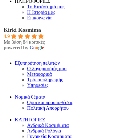
ΠΛΗΡΟΦΟΡΙΕΣ
Το Κατάστημά μας
Η Ιστορία μας
Επικοινωνία
Kirki Kosmima
4.9
Με βάση 84 κριτικές
powered by
G
o
o
g
l
e
Εξυπηρέτηση πελατών
Ο λογαριασμός μου
Μεταφορικά
Τρόποι πληρωμής
Υπηρεσίες
Νομικά θέματα
Όροι και προϋποθέσεις
Πολιτική Απορρήτου
ΚΑΤΗΓΟΡΙΕΣ
Ανδρικά Κοσμήματα
Ανδρικά Ρολόγια
Γυναικεία Κοσμήματα