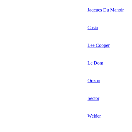
Jaqcues Du Manoir
Casio
Lee Cooper
Le Dom
Oozoo
Sector
Welder