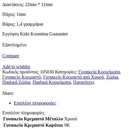
Διαστάσεις: 22mm * 11mm
Πάχος: 1mm
Βάρος: 1,4 γραμμάρια
Εγγύηση Kirki Kosmima Guarantee
Εξαντλημένο
Compare
Add to wishlist
Κωδικός προϊόντος:
105030
Κατηγορίες:
Γυναικεία Κοσμήματα
,
Γυναικείο Κρεμαστό
,
Γυναικείο Κρεμαστό από Χρυσό
,
Ζώδια
,
Παιδικά Ζώδια
,
Παιδικά Κοσμήματα
,
Παναγίτσες
Share:
Επιπλέον πληροφορίες
Επιπλέον πληροφορίες
Γυναικείο Κρεμαστό Μέταλλο
Χρυσό
Γυναικείο Κρεμαστό Καράτια
9Κ