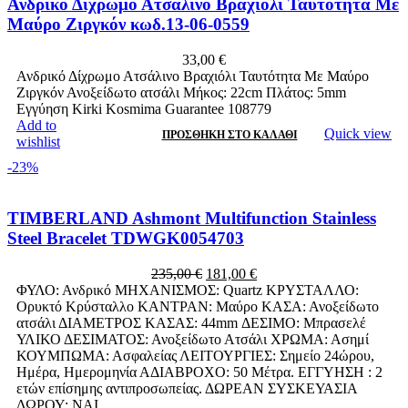
Ανδρικό Δίχρωμο Ατσάλινο Βραχιόλι Ταυτότητα Με
Μαύρο Ζιργκόν κωδ.13-06-0559
33,00
€
Ανδρικό Δίχρωμο Ατσάλινο Βραχιόλι Ταυτότητα Με Μαύρο
Ζιργκόν Ανοξείδωτο ατσάλι Μήκος: 22cm Πλάτος: 5mm
Εγγύηση Kirki Kosmima Guarantee 108779
Add to
Quick view
ΠΡΟΣΘΉΚΗ ΣΤΟ ΚΑΛΆΘΙ
wishlist
-23%
TIMBERLAND Ashmont Multifunction Stainless
Steel Bracelet TDWGK0054703
Original
Η
235,00
€
181,00
€
price
τρέχουσα
ΦΥΛΟ: Ανδρικό ΜΗΧΑΝΙΣΜΟΣ: Quartz ΚΡΥΣΤΑΛΛΟ:
was:
τιμή
Ορυκτό Κρύσταλλο ΚΑΝΤΡΑΝ: Μαύρο ΚΑΣΑ: Ανοξείδωτο
235,00 €.
είναι:
ατσάλι ΔΙΑΜΕΤΡΟΣ ΚΑΣΑΣ: 44mm ΔΕΣΙΜΟ: Μπρασελέ
181,00 €.
ΥΛΙΚΟ ΔΕΣΙΜΑΤΟΣ: Ανοξείδωτο Ατσάλι ΧΡΩΜΑ: Ασημί
ΚΟΥΜΠΩΜΑ: Ασφαλείας ΛΕΙΤΟΥΡΓΙΕΣ: Σημείο 24ώρου,
Ημέρα, Ημερομηνία ΑΔΙΑΒΡΟΧΟ: 50 Μέτρα. ΕΓΓΥΗΣΗ : 2
ετών επίσημης αντιπροσωπείας. ΔΩΡΕΑΝ ΣΥΣΚΕΥΑΣΙΑ
ΔΩΡΟΥ: NAI