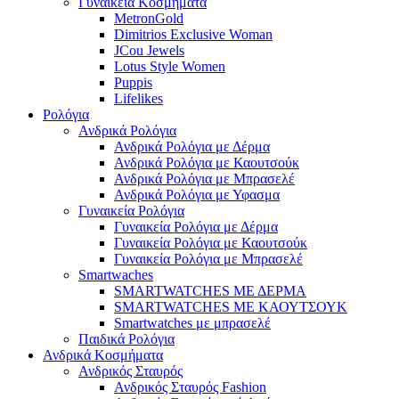
Γυναικεία Κοσμήματα
MetronGold
Dimitrios Exclusive Woman
JCou Jewels
Lotus Style Women
Puppis
Lifelikes
Ρολόγια
Ανδρικά Ρολόγια
Ανδρικά Ρολόγια με Δέρμα
Ανδρικά Ρολόγια με Καουτσούκ
Ανδρικά Ρολόγια με Μπρασελέ
Ανδρικά Ρολόγια με Υφασμα
Γυναικεία Ρολόγια
Γυναικεία Ρολόγια με Δέρμα
Γυναικεία Ρολόγια με Καουτσούκ
Γυναικεία Ρολόγια με Μπρασελέ
Smartwaches
SMARTWATCHES ΜΕ ΔΕΡΜΑ
SMARTWATCHES ΜΕ ΚΑΟΥΤΣΟΥΚ
Smartwatches με μπρασελέ
Παιδικά Ρολόγια
Ανδρικά Κοσμήματα
Ανδρικός Σταυρός
Ανδρικός Σταυρός Fashion