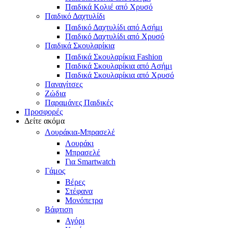
Παιδικά Κολιέ από Χρυσό
Παιδικό Δαχτυλίδι
Παιδικό Δαχτυλίδι από Ασήμι
Παιδικό Δαχτυλίδι από Χρυσό
Παιδικά Σκουλαρίκια
Παιδικά Σκουλαρίκια Fashion
Παιδικά Σκουλαρίκια από Ασήμι
Παιδικά Σκουλαρίκια από Χρυσό
Παναγίτσες
Ζώδια
Παραμάνες Παιδικές
Προσφορές
Δείτε ακόμα
Λουράκια-Μπρασελέ
Λουράκι
Μπρασελέ
Για Smartwatch
Γάμος
Βέρες
Στέφανα
Μονόπετρα
Βάφτιση
Αγόρι