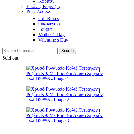
Κορίτσι
Εικόνες-Κορνίζες
Ιδέες Δώρων
Gift Boxes
Οικογένεια
Γούρια
Mother’s Day
Valentine’s Day
Search
Sold out