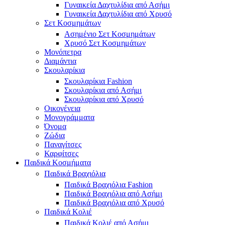
Γυναικεία Δαχτυλίδια από Ασήμι
Γυναικεία Δαχτυλίδια από Χρυσό
Σετ Κοσμημάτων
Ασημένιο Σετ Κοσμημάτων
Χρυσό Σετ Κοσμημάτων
Μονόπετρα
Διαμάντια
Σκουλαρίκια
Σκουλαρίκια Fashion
Σκουλαρίκια από Ασήμι
Σκουλαρίκια από Χρυσό
Οικογένεια
Μονογράμματα
Όνομα
Ζώδια
Παναγίτσες
Καρφίτσες
Παιδικά Κοσμήματα
Παιδικά Βραχιόλια
Παιδικά Βραχιόλια Fashion
Παιδικά Βραχιόλια από Ασήμι
Παιδικά Βραχιόλια από Χρυσό
Παιδικά Κολιέ
Παιδικά Κολιέ από Ασήμι