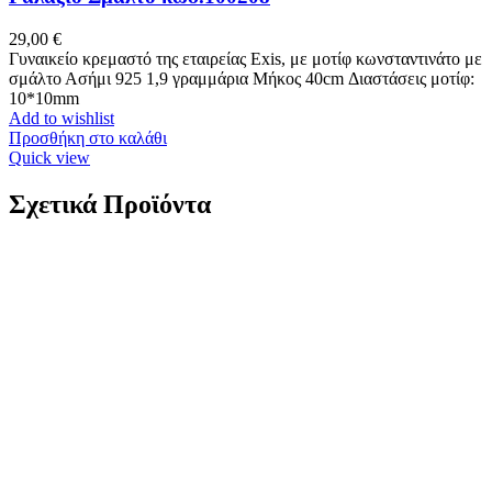
29,00
€
Γυναικείο κρεμαστό της εταιρείας Exis, με μοτίφ κωνσταντινάτο με
σμάλτο Ασήμι 925 1,9 γραμμάρια Μήκος 40cm Διαστάσεις μοτίφ:
10*10mm
Add to wishlist
Προσθήκη στο καλάθι
Quick view
Σχετικά Προϊόντα
Χρυσό Γυναικείο Κολιέ Κ14, Με Μαργαριτάρια
κωδ.122033CN509
129,00
€
Χρυσό Γυναικείο Κολιέ Κ14, Με Μαργαριτάρια Κ14 Βάρος: 5,8
γραμμάρια Μήκος: 42cm Διάμετρος Μαργαριταριών: 2-3mm
Διάμετρος Κεντρικού Μαργαριταριού: 7,5-8mm Εγγύηση Kirki
Kosmima Guarantee
Add to wishlist
Προσθήκη στο καλάθι