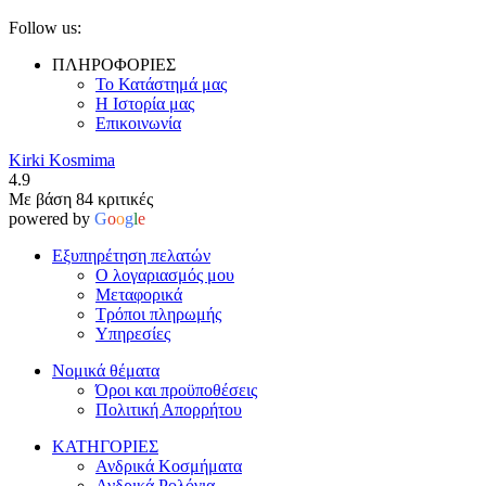
Follow us:
ΠΛΗΡΟΦΟΡΙΕΣ
Το Κατάστημά μας
Η Ιστορία μας
Επικοινωνία
Kirki Kosmima
4.9
Με βάση 84 κριτικές
powered by
G
o
o
g
l
e
Εξυπηρέτηση πελατών
Ο λογαριασμός μου
Μεταφορικά
Τρόποι πληρωμής
Υπηρεσίες
Νομικά θέματα
Όροι και προϋποθέσεις
Πολιτική Απορρήτου
ΚΑΤΗΓΟΡΙΕΣ
Ανδρικά Κοσμήματα
Ανδρικά Ρολόγια