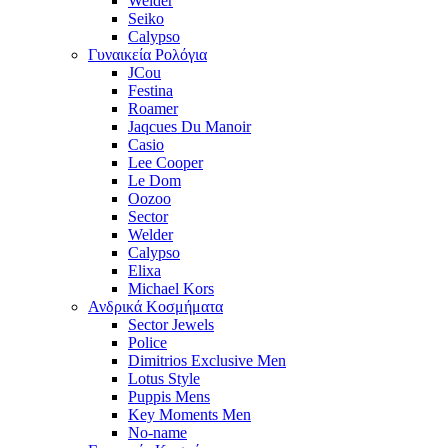
Welder
Seiko
Calypso
Γυναικεία Ρολόγια
JCou
Festina
Roamer
Jaqcues Du Manoir
Casio
Lee Cooper
Le Dom
Oozoo
Sector
Welder
Calypso
Elixa
Michael Kors
Ανδρικά Κοσμήματα
Sector Jewels
Police
Dimitrios Exclusive Men
Lotus Style
Puppis Mens
Key Moments Men
No-name