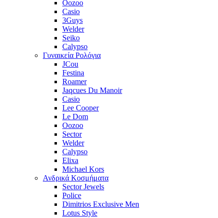
Oozoo
Casio
3Guys
Welder
Seiko
Calypso
Γυναικεία Ρολόγια
JCou
Festina
Roamer
Jaqcues Du Manoir
Casio
Lee Cooper
Le Dom
Oozoo
Sector
Welder
Calypso
Elixa
Michael Kors
Ανδρικά Κοσμήματα
Sector Jewels
Police
Dimitrios Exclusive Men
Lotus Style