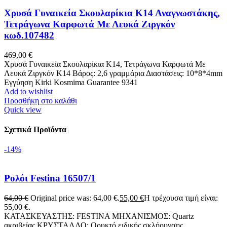
Χρυσά Γυναικεία Σκουλαρίκια Κ14 Αναγνωστάκης,
Τετράγωνα Καρφωτά Με Λευκά Ζιργκόν
κωδ.107482
469,00
€
Χρυσά Γυναικεία Σκουλαρίκια Κ14, Τετράγωνα Καρφωτά Με
Λευκά Ζιργκόν K14 Βάρος: 2,6 γραμμάρια Διαστάσεις: 10*8*4mm
Εγγύηση Kirki Kosmima Guarantee 9341
Add to wishlist
Προσθήκη στο καλάθι
Quick view
Σχετικά Προϊόντα
-14%
Ρολόι Festina 16507/1
64,00
€
Original price was: 64,00 €.
55,00
€
Η τρέχουσα τιμή είναι:
55,00 €.
ΚΑΤΑΣΚΕΥΑΣΤΗΣ: FESTINA ΜΗΧΑΝΙΣΜΟΣ: Quartz
ακριβείας ΚΡΥΣΤΑΛΛΟ: Oρυκτό ειδικής σκλήρυνσης