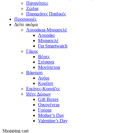
Παναγίτσες
Ζώδια
Παραμάνες Παιδικές
Προσφορές
Δείτε ακόμα
Λουράκια-Μπρασελέ
Λουράκι
Μπρασελέ
Για Smartwatch
Γάμος
Βέρες
Στέφανα
Μονόπετρα
Βάφτιση
Αγόρι
Κορίτσι
Εικόνες-Κορνίζες
Ιδέες Δώρων
Gift Boxes
Οικογένεια
Γούρια
Mother’s Day
Valentine’s Day
Shopping cart