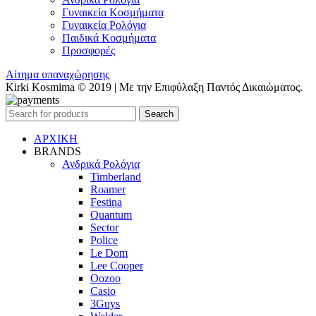
Γυναικεία Κοσμήματα
Γυναικεία Ρολόγια
Παιδικά Κοσμήματα
Προσφορές
Αίτημα υπαναχώρησης
Kirki Kosmima © 2019 | Με την Επιφύλαξη Παντός Δικαιώματος.
Search
ΑΡΧΙΚΗ
BRANDS
Ανδρικά Ρολόγια
Timberland
Roamer
Festina
Quantum
Sector
Police
Le Dom
Lee Cooper
Oozoo
Casio
3Guys