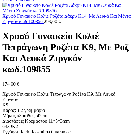
Χρυσό Γυναικείο Κολιέ Ροζέτα Δάκρυ Κ14, Με Λευκά Και Μέντα
Ζιργκόν κωδ.109856
299,00
€
Χρυσό Γυναικείο Κολιέ
Τετράγωνη Ροζέτα Κ9, Με Ροζ
Και Λευκά Ζιργκόν
κωδ.109855
174,00
€
Χρυσό Γυναικείο Κολιέ Τετράγωνη Ροζέτα Κ9, Με Λευκά
Ζιργκόν
Κ9
Βάρος: 1,2 γραμμάρια
Μήκος αλυσίδας: 42cm
Διαστάσεις Κρεμαστού:11*5*3mm
6339Κ2
Εγγύηση Kirki Kosmima Guarantee