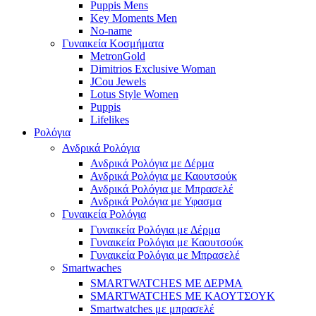
Puppis Mens
Key Moments Men
No-name
Γυναικεία Κοσμήματα
MetronGold
Dimitrios Exclusive Woman
JCou Jewels
Lotus Style Women
Puppis
Lifelikes
Ρολόγια
Ανδρικά Ρολόγια
Ανδρικά Ρολόγια με Δέρμα
Ανδρικά Ρολόγια με Καουτσούκ
Ανδρικά Ρολόγια με Μπρασελέ
Ανδρικά Ρολόγια με Υφασμα
Γυναικεία Ρολόγια
Γυναικεία Ρολόγια με Δέρμα
Γυναικεία Ρολόγια με Καουτσούκ
Γυναικεία Ρολόγια με Μπρασελέ
Smartwaches
SMARTWATCHES ΜΕ ΔΕΡΜΑ
SMARTWATCHES ΜΕ ΚΑΟΥΤΣΟΥΚ
Smartwatches με μπρασελέ