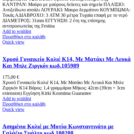
ΚΑΝΤΡΑΝ: Μαύρο με μαύρους δείκτες και σημεία ΠΛΑΙΣΙΟ:
Aνοξείδωτο ατσάλι ΛΟΥΡΑΚΙ: Μαυρο δερμάτινο ΚΟΥΜΠΩΜΑ:
Toκάς ΑΔΙΑΒΡΟΧΟ: 3 ATM 30 μέτρα Τυχαία επαφή με το νερό
ΔΙΑΜΕΤΡΟΣ: 31mm ΕΓΓΥΗΣΗ: 2 έτη της επίσημης
αντιπροσωπείας της Festina
Add to wishlist
Προσθήκη στο καλάθι
Quick view
Χρυσό Γυναικείο Κολιέ Κ14, Με Ματάκι Με Λευκά
Και Μπλε Ζιργκόν κωδ.105989
175,00
€
Χρυσό Γυναικείο Κολιέ Κ14, Με Ματάκι Με Λευκά Και Μπλε
Ζιργκόν Κ14 Βάρος: 1,4 γραμμάρια Μήκος: 42cm (39cm + 3cm
extension) Εγγύηση Kirki Kosmima Guarantee
Add to wishlist
Προσθήκη στο καλάθι
Quick view
Ασημένιο Κολιέ με Μοτίφ Κωνσταντινάτο με
Γαλάζιο Σμάλτο κωδ.100208