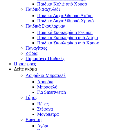
Παιδικά Κολιέ από Χρυσό
Παιδικό Δαχτυλίδι
Παιδικό Δαχτυλίδι από Ασήμι
Παιδικό Δαχτυλίδι από Χρυσό
Παιδικά Σκουλαρίκια
Παιδικά Σκουλαρίκια Fashion
Παιδικά Σκουλαρίκια από Ασήμι
Παιδικά Σκουλαρίκια από Χρυσό
Παναγίτσες
Ζώδια
Παραμάνες Παιδικές
Προσφορές
Δείτε ακόμα
Λουράκια-Μπρασελέ
Λουράκι
Μπρασελέ
Για Smartwatch
Γάμος
Βέρες
Στέφανα
Μονόπετρα
Βάφτιση
Αγόρι