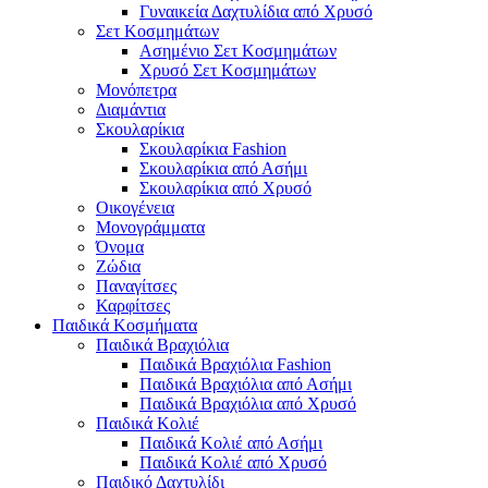
Γυναικεία Δαχτυλίδια από Χρυσό
Σετ Κοσμημάτων
Ασημένιο Σετ Κοσμημάτων
Χρυσό Σετ Κοσμημάτων
Μονόπετρα
Διαμάντια
Σκουλαρίκια
Σκουλαρίκια Fashion
Σκουλαρίκια από Ασήμι
Σκουλαρίκια από Χρυσό
Οικογένεια
Μονογράμματα
Όνομα
Ζώδια
Παναγίτσες
Καρφίτσες
Παιδικά Κοσμήματα
Παιδικά Βραχιόλια
Παιδικά Βραχιόλια Fashion
Παιδικά Βραχιόλια από Ασήμι
Παιδικά Βραχιόλια από Χρυσό
Παιδικά Κολιέ
Παιδικά Κολιέ από Ασήμι
Παιδικά Κολιέ από Χρυσό
Παιδικό Δαχτυλίδι