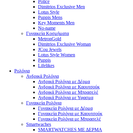
Police
Dimitrios Exclusive Men
Lotus Style
Puppis Mens
Key Moments Men
No-name
Γυναικεία Κοσμήματα
MetronGold
Dimitrios Exclusive Woman
JCou Jewels
Lotus Style Women
Puppis
Lifelikes
Ρολόγια
Ανδρικά Ρολόγια
Ανδρικά Ρολόγια με Δέρμα
Ανδρικά Ρολόγια με Καουτσούκ
Ανδρικά Ρολόγια με Μπρασελέ
Ανδρικά Ρολόγια με Υφασμα
Γυναικεία Ρολόγια
Γυναικεία Ρολόγια με Δέρμα
Γυναικεία Ρολόγια με Καουτσούκ
Γυναικεία Ρολόγια με Μπρασελέ
Smartwaches
SMARTWATCHES ΜΕ ΔΕΡΜΑ