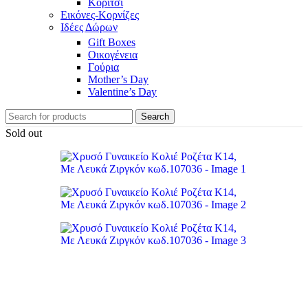
Κορίτσι
Εικόνες-Κορνίζες
Ιδέες Δώρων
Gift Boxes
Οικογένεια
Γούρια
Mother’s Day
Valentine’s Day
Search
Sold out