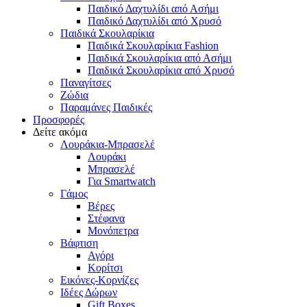
Παιδικό Δαχτυλίδι από Ασήμι
Παιδικό Δαχτυλίδι από Χρυσό
Παιδικά Σκουλαρίκια
Παιδικά Σκουλαρίκια Fashion
Παιδικά Σκουλαρίκια από Ασήμι
Παιδικά Σκουλαρίκια από Χρυσό
Παναγίτσες
Ζώδια
Παραμάνες Παιδικές
Προσφορές
Δείτε ακόμα
Λουράκια-Μπρασελέ
Λουράκι
Μπρασελέ
Για Smartwatch
Γάμος
Βέρες
Στέφανα
Μονόπετρα
Βάφτιση
Αγόρι
Κορίτσι
Εικόνες-Κορνίζες
Ιδέες Δώρων
Gift Boxes