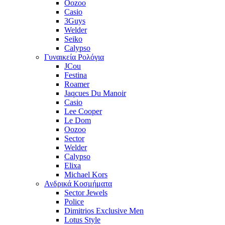
Oozoo
Casio
3Guys
Welder
Seiko
Calypso
Γυναικεία Ρολόγια
JCou
Festina
Roamer
Jaqcues Du Manoir
Casio
Lee Cooper
Le Dom
Oozoo
Sector
Welder
Calypso
Elixa
Michael Kors
Ανδρικά Κοσμήματα
Sector Jewels
Police
Dimitrios Exclusive Men
Lotus Style