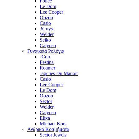
Police
Le Dom
Lee Cooper
Oozoo
Casio
3Guys
Welder
Seiko
Calypso
Γυναικεία Ρολόγια
JCou
Festina
Roamer
Jaqcues Du Manoir
Casio
Lee Cooper
Le Dom
Oozoo
Sector
Welder
Calypso
Elixa
Michael Kors
Ανδρικά Κοσμήματα
Sector Jewels