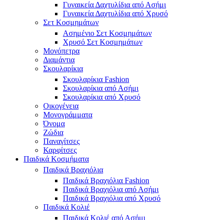
Γυναικεία Δαχτυλίδια από Ασήμι
Γυναικεία Δαχτυλίδια από Χρυσό
Σετ Κοσμημάτων
Ασημένιο Σετ Κοσμημάτων
Χρυσό Σετ Κοσμημάτων
Μονόπετρα
Διαμάντια
Σκουλαρίκια
Σκουλαρίκια Fashion
Σκουλαρίκια από Ασήμι
Σκουλαρίκια από Χρυσό
Οικογένεια
Μονογράμματα
Όνομα
Ζώδια
Παναγίτσες
Καρφίτσες
Παιδικά Κοσμήματα
Παιδικά Βραχιόλια
Παιδικά Βραχιόλια Fashion
Παιδικά Βραχιόλια από Ασήμι
Παιδικά Βραχιόλια από Χρυσό
Παιδικά Κολιέ
Παιδικά Κολιέ από Ασήμι