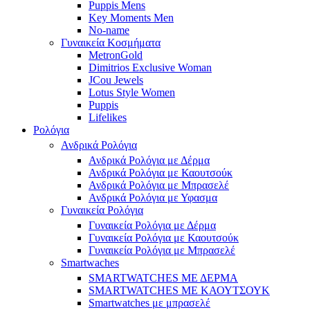
Puppis Mens
Key Moments Men
No-name
Γυναικεία Κοσμήματα
MetronGold
Dimitrios Exclusive Woman
JCou Jewels
Lotus Style Women
Puppis
Lifelikes
Ρολόγια
Ανδρικά Ρολόγια
Ανδρικά Ρολόγια με Δέρμα
Ανδρικά Ρολόγια με Καουτσούκ
Ανδρικά Ρολόγια με Μπρασελέ
Ανδρικά Ρολόγια με Υφασμα
Γυναικεία Ρολόγια
Γυναικεία Ρολόγια με Δέρμα
Γυναικεία Ρολόγια με Καουτσούκ
Γυναικεία Ρολόγια με Μπρασελέ
Smartwaches
SMARTWATCHES ΜΕ ΔΕΡΜΑ
SMARTWATCHES ΜΕ ΚΑΟΥΤΣΟΥΚ
Smartwatches με μπρασελέ