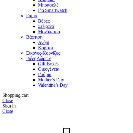
Μπρασελέ
Για Smartwatch
Γάμος
Βέρες
Στέφανα
Μονόπετρα
Βάφτιση
Αγόρι
Κορίτσι
Εικόνες-Κορνίζες
Ιδέες Δώρων
Gift Boxes
Οικογένεια
Γούρια
Mother’s Day
Valentine’s Day
Shopping cart
Close
Sign in
Close