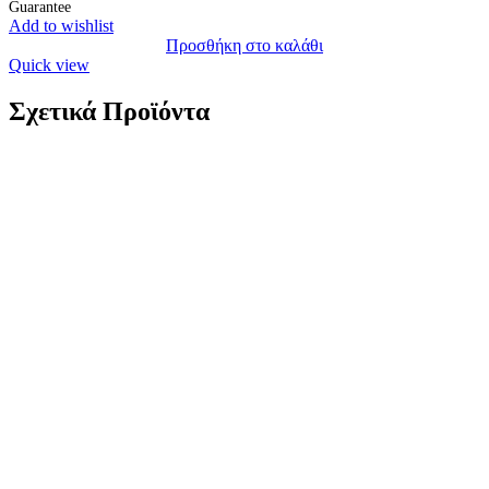
Guarantee
Add to wishlist
Προσθήκη στο καλάθι
Quick view
Σχετικά Προϊόντα
Χρυσό Γυναικείο Κολιέ Κ14, Με Μαργαριτάρια
κωδ.122033CN509
129,00
€
Χρυσό Γυναικείο Κολιέ Κ14, Με Μαργαριτάρια Κ14 Βάρος: 5,8
γραμμάρια Μήκος: 42cm Διάμετρος Μαργαριταριών: 2-3mm Διάμετρος
Κεντρικού Μαργαριταριού: 7,5-8mm Εγγύηση Kirki Kosmima Guarantee
Add to wishlist
Προσθήκη στο καλάθι
Quick view
Χρυσό Γυναικείο Κολιέ Κ14, Με Τυρκουάζ Πέτρες
Και Λευκό Μαργαριτάρι κωδ.122853CN409