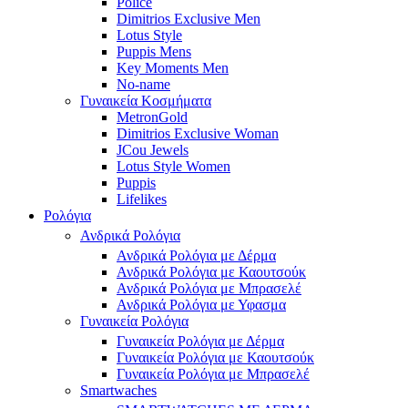
Police
Dimitrios Exclusive Men
Lotus Style
Puppis Mens
Key Moments Men
No-name
Γυναικεία Κοσμήματα
MetronGold
Dimitrios Exclusive Woman
JCou Jewels
Lotus Style Women
Puppis
Lifelikes
Ρολόγια
Ανδρικά Ρολόγια
Ανδρικά Ρολόγια με Δέρμα
Ανδρικά Ρολόγια με Καουτσούκ
Ανδρικά Ρολόγια με Μπρασελέ
Ανδρικά Ρολόγια με Υφασμα
Γυναικεία Ρολόγια
Γυναικεία Ρολόγια με Δέρμα
Γυναικεία Ρολόγια με Καουτσούκ
Γυναικεία Ρολόγια με Μπρασελέ
Smartwaches