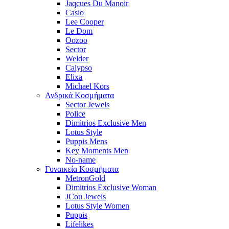
Jaqcues Du Manoir
Casio
Lee Cooper
Le Dom
Oozoo
Sector
Welder
Calypso
Elixa
Michael Kors
Ανδρικά Κοσμήματα
Sector Jewels
Police
Dimitrios Exclusive Men
Lotus Style
Puppis Mens
Key Moments Men
No-name
Γυναικεία Κοσμήματα
MetronGold
Dimitrios Exclusive Woman
JCou Jewels
Lotus Style Women
Puppis
Lifelikes