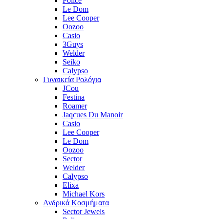
Police
Le Dom
Lee Cooper
Oozoo
Casio
3Guys
Welder
Seiko
Calypso
Γυναικεία Ρολόγια
JCou
Festina
Roamer
Jaqcues Du Manoir
Casio
Lee Cooper
Le Dom
Oozoo
Sector
Welder
Calypso
Elixa
Michael Kors
Ανδρικά Κοσμήματα
Sector Jewels