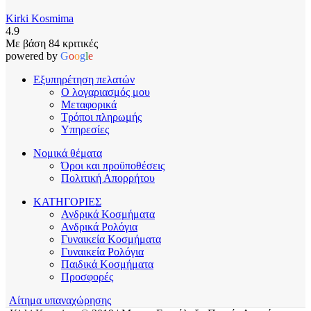
Kirki Kosmima
4.9
Με βάση 84 κριτικές
powered by
G
o
o
g
l
e
Εξυπηρέτηση πελατών
Ο λογαριασμός μου
Μεταφορικά
Τρόποι πληρωμής
Υπηρεσίες
Νομικά θέματα
Όροι και προϋποθέσεις
Πολιτική Απορρήτου
ΚΑΤΗΓΟΡΙΕΣ
Ανδρικά Κοσμήματα
Ανδρικά Ρολόγια
Γυναικεία Κοσμήματα
Γυναικεία Ρολόγια
Παιδικά Κοσμήματα
Προσφορές
Αίτημα υπαναχώρησης