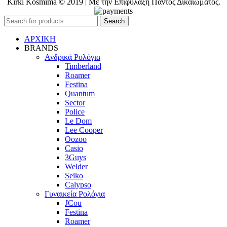
Kirki Kosmima © 2019 | Με την Επιφύλαξη Παντός Δικαιώματος.
Search
ΑΡΧΙΚΗ
BRANDS
Ανδρικά Ρολόγια
Timberland
Roamer
Festina
Quantum
Sector
Police
Le Dom
Lee Cooper
Oozoo
Casio
3Guys
Welder
Seiko
Calypso
Γυναικεία Ρολόγια
JCou
Festina
Roamer