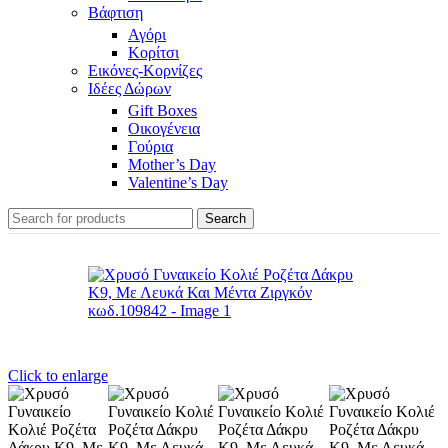
Βάφτιση
Αγόρι
Κορίτσι
Εικόνες-Κορνίζες
Ιδέες Δώρων
Gift Boxes
Οικογένεια
Γούρια
Mother’s Day
Valentine’s Day
Search
Click to enlarge