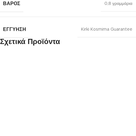
ΒΆΡΟΣ
0,8 γραμμάρια
ΕΓΓΎΗΣΗ
Kirki Kosmima Guarantee
Σχετικά Προϊόντα
Χρυσό Κρεμαστό
Χρυσό Δίχρωμο Κρεμαστό K14,
Κωνσταντινάτο Διπλής Όψης
Με Αναπαράσταση Της
K14, Με Αναπαράσταση των
Παναγίας κωδ.109858
Αγίων Κωνσταντίνου Και
Ελένης κωδ.109803
97,00
€
194,00
€
Χρυσό Δίχρωμο Κρεμαστό K14,
Με Αναπαράσταση Της
Παναγίας κωδ.109827
97,00
€