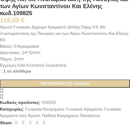
των Αγίων Κωνσταντίνου Και Ελένης
κωδ.109825
116,00
€
Χρυσό Γυναικείο Δίχρωμο Κρεμαστό Διπλής Όψης K9, Με
Aναπαράσταση της Παναγίας και των Αγίων Κωνσταντίνου Και Ελένης
Κ9
Βάρος: 0,8γραμμάρια
Διαστάσεις: 24*12mm
Πάχος: 2mm
Εγγύηση Kirki Kosmima Guarantee
1 σε απόθεμα
ΠΡΟΣΘΉΚΗ ΣΤΟ ΚΑΛΆΘΙ
Κωδικός προϊόντος:
109825
Κατηγορίες:
Γυναικεία Κοσμήματα
,
Γυναικείο Κρεμαστό
,
Γυναικείο
Κρεμαστό από Χρυσό
,
Παιδικά Κοσμήματα
,
Παναγίτσες
Share: