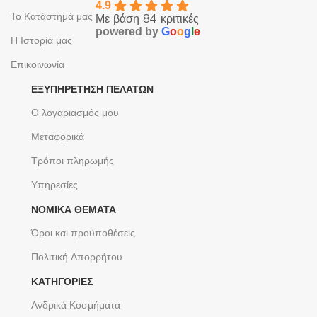
4.9
Το Κατάστημά μας
Με βάση 84 κριτικές
powered by
G
o
o
g
l
e
Η Ιστορία μας
Επικοινωνία
ΕΞΥΠΗΡΈΤΗΣΗ ΠΕΛΑΤΏΝ
Ο λογαριασμός μου
Μεταφορικά
Τρόποι πληρωμής
Υπηρεσίες
ΝΟΜΙΚΆ ΘΈΜΑΤΑ
Όροι και προϋποθέσεις
Πολιτική Απορρήτου
ΚΑΤΗΓΟΡΙΕΣ
Ανδρικά Κοσμήματα