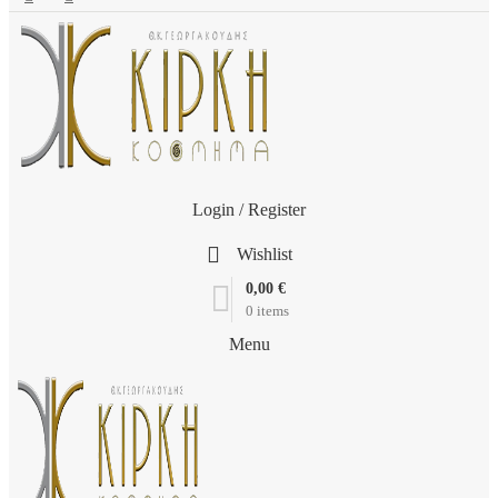
Login / Register
Wishlist
0,00
€
0
items
Menu