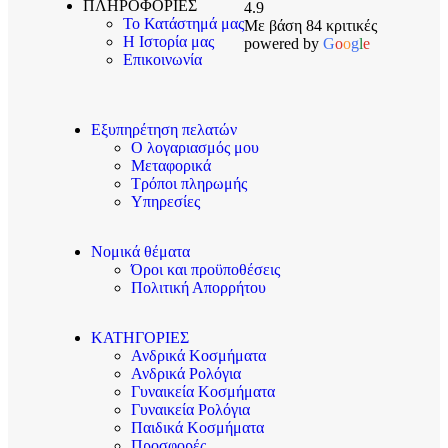
ΠΛΗΡΟΦΟΡΙΕΣ
4.9
Το Κατάστημά μας
Με βάση 84 κριτικές
Η Ιστορία μας
powered by
G
o
o
g
l
e
Επικοινωνία
Εξυπηρέτηση πελατών
Ο λογαριασμός μου
Μεταφορικά
Τρόποι πληρωμής
Υπηρεσίες
Νομικά θέματα
Όροι και προϋποθέσεις
Πολιτική Απορρήτου
ΚΑΤΗΓΟΡΙΕΣ
Ανδρικά Κοσμήματα
Ανδρικά Ρολόγια
Γυναικεία Κοσμήματα
Γυναικεία Ρολόγια
Παιδικά Κοσμήματα
Προσφορές