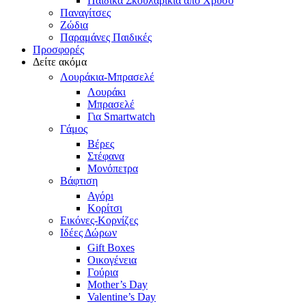
Παιδικά Σκουλαρίκια από Χρυσό
Παναγίτσες
Ζώδια
Παραμάνες Παιδικές
Προσφορές
Δείτε ακόμα
Λουράκια-Μπρασελέ
Λουράκι
Μπρασελέ
Για Smartwatch
Γάμος
Βέρες
Στέφανα
Μονόπετρα
Βάφτιση
Αγόρι
Κορίτσι
Εικόνες-Κορνίζες
Ιδέες Δώρων
Gift Boxes
Οικογένεια
Γούρια
Mother’s Day
Valentine’s Day