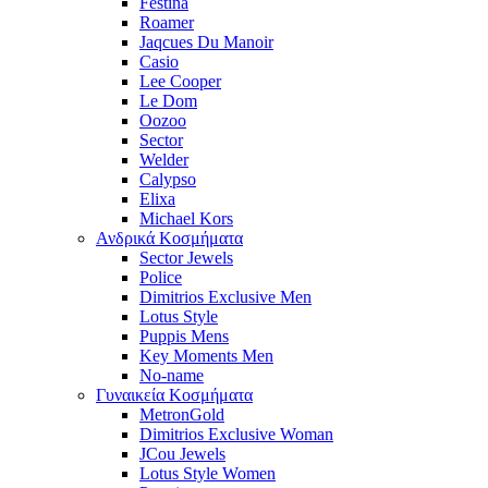
Festina
Roamer
Jaqcues Du Manoir
Casio
Lee Cooper
Le Dom
Oozoo
Sector
Welder
Calypso
Elixa
Michael Kors
Ανδρικά Κοσμήματα
Sector Jewels
Police
Dimitrios Exclusive Men
Lotus Style
Puppis Mens
Key Moments Men
No-name
Γυναικεία Κοσμήματα
MetronGold
Dimitrios Exclusive Woman
JCou Jewels
Lotus Style Women