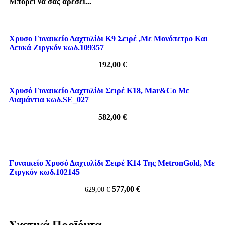
Μπορεί να σας αρέσει...
Χρυσο Γυναικείο Δαχτυλίδι Κ9 Σειρέ ,Με Μονόπετρο Και
Λευκά Ζιργκόν κωδ.109357
192,00
€
Χρυσό Γυναικείο Δαχτυλίδι Σειρέ Κ18, Mar&Co Με
Διαμάντια κωδ.SE_027
582,00
€
-8%
Γυναικείο Χρυσό Δαχτυλίδι Σειρέ Κ14 Της MetronGold, Με
Ζιργκόν κωδ.102145
577,00
€
629,00
€
Σχετικά Προϊόντα