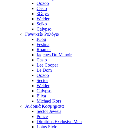
Oozoo
Casio
3Guys
Welder
Seiko
Calypso
Γυναικεία Ρολόγια
JCou
Festina
Roamer
Jaqcues Du Manoir
Casio
Lee Cooper
Le Dom
Oozoo
Sector
Welder
Calypso
Elixa
Michael Kors
Ανδρικά Κοσμήματα
Sector Jewels
Police
Dimitrios Exclusive Men
Lotus Style