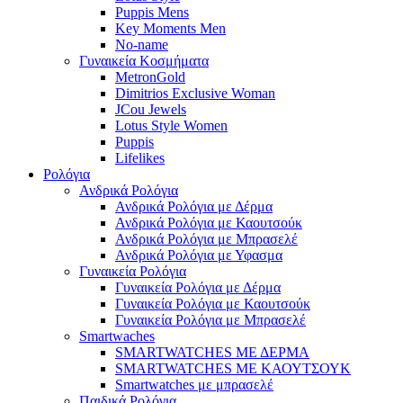
Puppis Mens
Key Moments Men
No-name
Γυναικεία Κοσμήματα
MetronGold
Dimitrios Exclusive Woman
JCou Jewels
Lotus Style Women
Puppis
Lifelikes
Ρολόγια
Ανδρικά Ρολόγια
Ανδρικά Ρολόγια με Δέρμα
Ανδρικά Ρολόγια με Καουτσούκ
Ανδρικά Ρολόγια με Μπρασελέ
Ανδρικά Ρολόγια με Υφασμα
Γυναικεία Ρολόγια
Γυναικεία Ρολόγια με Δέρμα
Γυναικεία Ρολόγια με Καουτσούκ
Γυναικεία Ρολόγια με Μπρασελέ
Smartwaches
SMARTWATCHES ΜΕ ΔΕΡΜΑ
SMARTWATCHES ΜΕ ΚΑΟΥΤΣΟΥΚ
Smartwatches με μπρασελέ
Παιδικά Ρολόγια