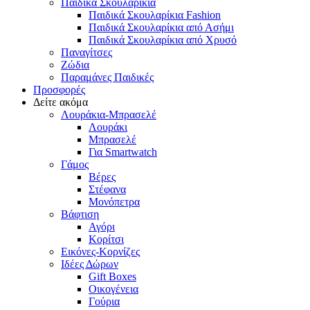
Παιδικά Σκουλαρίκια
Παιδικά Σκουλαρίκια Fashion
Παιδικά Σκουλαρίκια από Ασήμι
Παιδικά Σκουλαρίκια από Χρυσό
Παναγίτσες
Ζώδια
Παραμάνες Παιδικές
Προσφορές
Δείτε ακόμα
Λουράκια-Μπρασελέ
Λουράκι
Μπρασελέ
Για Smartwatch
Γάμος
Βέρες
Στέφανα
Μονόπετρα
Βάφτιση
Αγόρι
Κορίτσι
Εικόνες-Κορνίζες
Ιδέες Δώρων
Gift Boxes
Οικογένεια
Γούρια