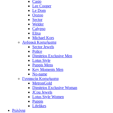
Casio
Lee Cooper
Le Dom
Oozoo
Sector
Welder
Calypso
Elixa
Michael Kors
Ανδρικά Κοσμήματα
Sector Jewels
Police
Dimitrios Exclusive Men
Lotus Style
Puppis Mens
Key Moments Men
No-name
Γυναικεία Κοσμήματα
MetronGold
Dimitrios Exclusive Woman
JCou Jewels
Lotus Style Women
Puppis
Lifelikes
Ρολόγια