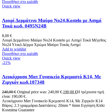
Προσθήκη στο καλάθι
Quick view
Λουρί Δερμάτινο Μαύρο No24,Kostelo με Ασημί
Τοκά κωδ. 0495N24B
8,00
€
Λουρί Δερμάτινο Μαύρο No24 Kostelo με Ασημί Τοκά Μέγεθος
Νο24 Υλικό Δέρμα Χρώμα Μαύρο Τοκάς Ασημί
Add to wishlist
Προσθήκη στο καλάθι
Quick view
-21%
Λευκόχρυσο Ματ Γυναικείο Κρεμαστό Κ14, Με
Ζιργκόν κωδ.107348
240,00
€
Original price was: 240,00 €.
190,00
€
Η τρέχουσα τιμή
είναι: 190,00 €.
Λευκόχρυσο Ματ Γυναικείο Κρεμαστό Κ14, Με Ζιργκόν Κ14
Βάρος: 2.3 γραμμάρια Διαστάσεις: 20mm * 6mm Εγγύηση Kirki
Kosmima Guarantee