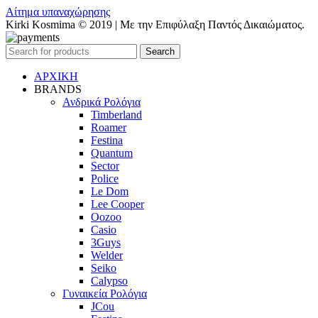
Αίτημα υπαναχώρησης
Kirki Kosmima © 2019 | Με την Επιφύλαξη Παντός Δικαιώματος.
Search
ΑΡΧΙΚΗ
BRANDS
Ανδρικά Ρολόγια
Timberland
Roamer
Festina
Quantum
Sector
Police
Le Dom
Lee Cooper
Oozoo
Casio
3Guys
Welder
Seiko
Calypso
Γυναικεία Ρολόγια
JCou