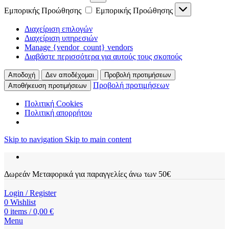
Εμπορικής Προώθησης
Εμπορικής Προώθησης
Διαχείριση επιλογών
Διαχείριση υπηρεσιών
Manage {vendor_count} vendors
Διαβάστε περισσότερα για αυτούς τους σκοπούς
Αποδοχή
Δεν αποδέχομαι
Προβολή προτιμήσεων
Προβολή προτιμήσεων
Αποθήκευση προτιμήσεων
Πολιτική Cookies
Πολιτική απορρήτου
Skip to navigation
Skip to main content
Δωρεάν Μεταφορικά για παραγγελίες άνω των 50€
Login / Register
0
Wishlist
0
items
/
0,00
€
Menu