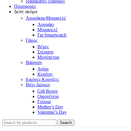
Παραμάνες Παιδικές
Προσφορές
Δείτε ακόμα
Λουράκια-Μπρασελέ
Λουράκι
Μπρασελέ
Για Smartwatch
Γάμος
Βέρες
Στέφανα
Μονόπετρα
Βάφτιση
Αγόρι
Κορίτσι
Εικόνες-Κορνίζες
Ιδέες Δώρων
Gift Boxes
Οικογένεια
Γούρια
Mother’s Day
Valentine’s Day
Search