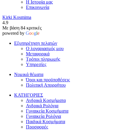
Η Ιστορία μας
Επικοινωνία
Kirki Kosmima
4.9
Με βάση 84 κριτικές
powered by
G
o
o
g
l
e
Εξυπηρέτηση πελατών
Ο λογαριασμός μου
Μεταφορικά
Τρόποι πληρωμής
Υπηρεσίες
Νομικά θέματα
Όροι και προϋποθέσεις
Πολιτική Απορρήτου
ΚΑΤΗΓΟΡΙΕΣ
Ανδρικά Κοσμήματα
Ανδρικά Ρολόγια
Γυναικεία Κοσμήματα
Γυναικεία Ρολόγια
Παιδικά Κοσμήματα
Προσφορές