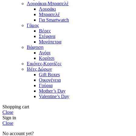
Λουράκια-Μπρασελέ
Λουράκι
Μπρασελέ
Για Smartwatch
Γάμος
Βέρες
Στέφανα
Μονόπετρα
Βάφτιση
Αγόρι
Κορίτσι
Εικόνες-Κορνίζες
Ιδέες Δώρων
Gift Boxes
Οικογένεια
Γούρια
Mother’s Day
Valentine’s Day
Shopping cart
Close
Sign in
Close
No account yet?