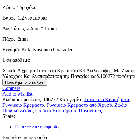
Ζώδιο Υδροχόος
Βάρος: 1,2 γραμμάρια
Διαστάσεις: 22mm * 15mm
Πάχος: 2mm
Εγγύηση Kirki Kosmima Guarantee
1 σε απόθεμα
Χρυσό Δίχρωμο Γυναικείο Κρεμαστό K9 Διπλής όψης, Με Ζώδιο
Υδροχόος Και Αναπαράσταση της Παναγίας κωδ.106272 ποσότητα
Προσθήκη στο καλάθι
Compare
Add to wishlist
Κωδικός προϊόντος:
106272
Κατηγορίες:
Γυναικεία Κοσμήματα
,
Γυναικείο Κρεμαστό
,
Γυναικείο Κρεμαστό από Χρυσό
,
Ζώδια
,
Παιδικά Ζώδια
,
Παιδικά Κοσμήματα
,
Παναγίτσες
Share:
Επιπλέον πληροφορίες
Επιπλέον πληροφορίες