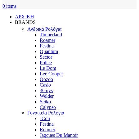
0
items
ΑΡΧΙΚΗ
BRANDS
Ανδρικά Ρολόγια
Timberland
Roamer
Festina
Quantum
Sector
Police
Le Dom
Lee Cooper
Oozoo
Casio
3Guys
Welder
Seiko
Calypso
Γυναικεία Ρολόγια
JCou
Festina
Roamer
Jaqcues Du Manoir