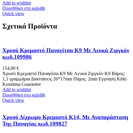
Add to wishlist
Προσθήκη στο καλάθι
Quick view
Σχετικά Προϊόντα
Χρυσό Κρεμαστό Παναγίτσα K9 Με Λευκά Ζιργκόν
κωδ.109986
154,00
€
Χρυσό Κρεμαστό Παναγίτσα K9 Με Λευκά Ζιργκόν Κ9 Βάρος:
1,1 γραμμάρια Διαστάσεις 26*17mm Πάχος: 2mm Εγγύηση Kirki
Kosmima Guarantee
Add to wishlist
Προσθήκη στο καλάθι
Quick view
Χρυσό Δίχρωμο Κρεμαστό K14, Με Αναπαράσταση
Της Παναγίας κωδ.109827