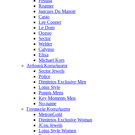
Festina
Roamer
Jaqcues Du Manoir
Casio
Lee Cooper
Le Dom
Oozoo
Sector
Welder
Calypso
Elixa
Michael Kors
Ανδρικά Κοσμήματα
Sector Jewels
Police
Dimitrios Exclusive Men
Lotus Style
Puppis Mens
Key Moments Men
No-name
Γυναικεία Κοσμήματα
MetronGold
Dimitrios Exclusive Woman
JCou Jewels
Lotus Style Women