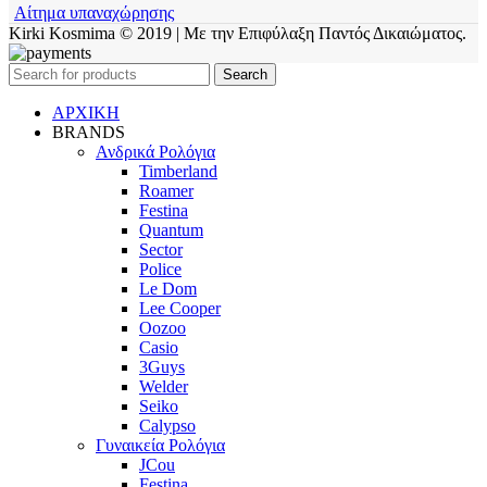
Αίτημα υπαναχώρησης
Kirki Kosmima © 2019 | Με την Επιφύλαξη Παντός Δικαιώματος.
Search
ΑΡΧΙΚΗ
BRANDS
Ανδρικά Ρολόγια
Timberland
Roamer
Festina
Quantum
Sector
Police
Le Dom
Lee Cooper
Oozoo
Casio
3Guys
Welder
Seiko
Calypso
Γυναικεία Ρολόγια
JCou
Festina