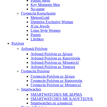
Puppis Mens
Key Moments Men
No-name
Γυναικεία Κοσμήματα
MetronGold
Dimitrios Exclusive Woman
JCou Jewels
Lotus Style Women
Puppis
Lifelikes
Ρολόγια
Ανδρικά Ρολόγια
Ανδρικά Ρολόγια με Δέρμα
Ανδρικά Ρολόγια με Καουτσούκ
Ανδρικά Ρολόγια με Μπρασελέ
Ανδρικά Ρολόγια με Υφασμα
Γυναικεία Ρολόγια
Γυναικεία Ρολόγια με Δέρμα
Γυναικεία Ρολόγια με Καουτσούκ
Γυναικεία Ρολόγια με Μπρασελέ
Smartwaches
SMARTWATCHES ΜΕ ΔΕΡΜΑ
SMARTWATCHES ΜΕ ΚΑΟΥΤΣΟΥΚ
Smartwatches με μπρασελέ