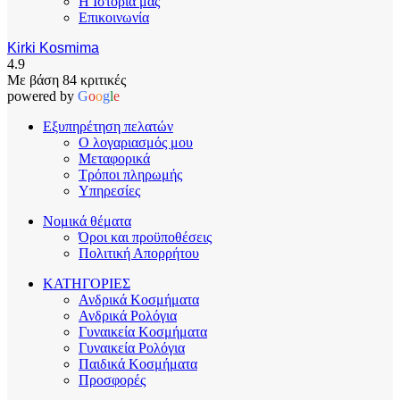
Η Ιστορία μας
Επικοινωνία
Kirki Kosmima
4.9
Με βάση 84 κριτικές
powered by
G
o
o
g
l
e
Εξυπηρέτηση πελατών
Ο λογαριασμός μου
Μεταφορικά
Τρόποι πληρωμής
Υπηρεσίες
Νομικά θέματα
Όροι και προϋποθέσεις
Πολιτική Απορρήτου
ΚΑΤΗΓΟΡΙΕΣ
Ανδρικά Κοσμήματα
Ανδρικά Ρολόγια
Γυναικεία Κοσμήματα
Γυναικεία Ρολόγια
Παιδικά Κοσμήματα
Προσφορές