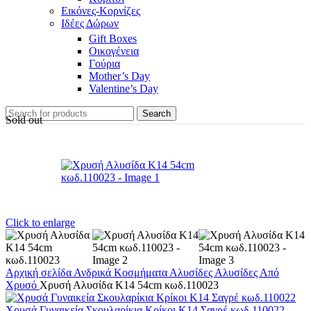
Εικόνες-Κορνίζες
Ιδέες Δώρων
Gift Boxes
Οικογένεια
Γούρια
Mother’s Day
Valentine’s Day
Search
Sold out
Click to enlarge
Αρχική σελίδα
Ανδρικά Κοσμήματα
Αλυσίδες
Αλυσίδες Από
Χρυσό
Χρυσή Αλυσίδα Κ14 54cm κωδ.110023
Χρυσά Γυναικεία Σκουλαρίκια Κρίκοι Κ14 Σαγρέ κωδ.110022