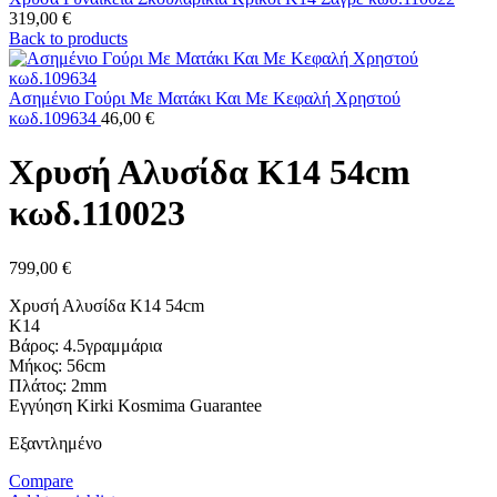
319,00
€
Back to products
Ασημένιο Γούρι Με Ματάκι Και Με Κεφαλή Χρηστού
κωδ.109634
46,00
€
Χρυσή Αλυσίδα Κ14 54cm
κωδ.110023
799,00
€
Χρυσή Αλυσίδα Κ14 54cm
K14
Βάρος: 4.5γραμμάρια
Μήκος: 56cm
Πλάτος: 2mm
Εγγύηση Kirki Kosmima Guarantee
Εξαντλημένο
Compare