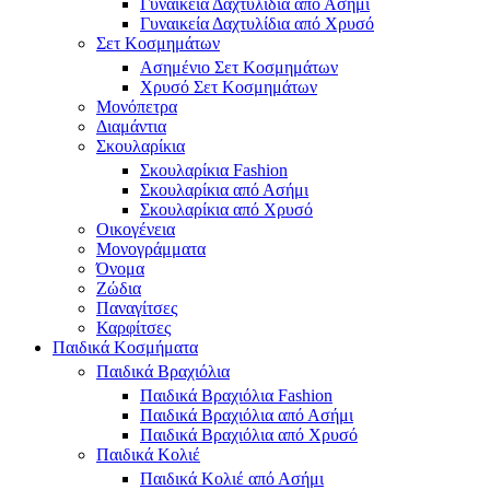
Γυναικεία Δαχτυλίδια από Ασήμι
Γυναικεία Δαχτυλίδια από Χρυσό
Σετ Κοσμημάτων
Ασημένιο Σετ Κοσμημάτων
Χρυσό Σετ Κοσμημάτων
Μονόπετρα
Διαμάντια
Σκουλαρίκια
Σκουλαρίκια Fashion
Σκουλαρίκια από Ασήμι
Σκουλαρίκια από Χρυσό
Οικογένεια
Μονογράμματα
Όνομα
Ζώδια
Παναγίτσες
Καρφίτσες
Παιδικά Κοσμήματα
Παιδικά Βραχιόλια
Παιδικά Βραχιόλια Fashion
Παιδικά Βραχιόλια από Ασήμι
Παιδικά Βραχιόλια από Χρυσό
Παιδικά Κολιέ
Παιδικά Κολιέ από Ασήμι