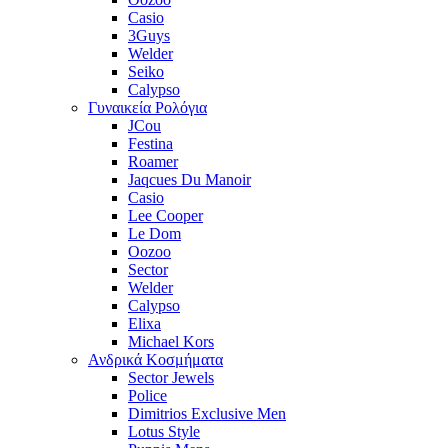
Casio
3Guys
Welder
Seiko
Calypso
Γυναικεία Ρολόγια
JCou
Festina
Roamer
Jaqcues Du Manoir
Casio
Lee Cooper
Le Dom
Oozoo
Sector
Welder
Calypso
Elixa
Michael Kors
Ανδρικά Κοσμήματα
Sector Jewels
Police
Dimitrios Exclusive Men
Lotus Style