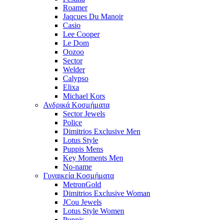
Roamer
Jaqcues Du Manoir
Casio
Lee Cooper
Le Dom
Oozoo
Sector
Welder
Calypso
Elixa
Michael Kors
Ανδρικά Κοσμήματα
Sector Jewels
Police
Dimitrios Exclusive Men
Lotus Style
Puppis Mens
Key Moments Men
No-name
Γυναικεία Κοσμήματα
MetronGold
Dimitrios Exclusive Woman
JCou Jewels
Lotus Style Women
Puppis