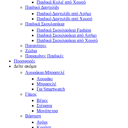
Παιδικά Κολιέ από Χρυσό
Παιδικό Δαχτυλίδι
Παιδικό Δαχτυλίδι από Ασήμι
Παιδικό Δαχτυλίδι από Χρυσό
Παιδικά Σκουλαρίκια
Παιδικά Σκουλαρίκια Fashion
Παιδικά Σκουλαρίκια από Ασήμι
Παιδικά Σκουλαρίκια από Χρυσό
Παναγίτσες
Ζώδια
Παραμάνες Παιδικές
Προσφορές
Δείτε ακόμα
Λουράκια-Μπρασελέ
Λουράκι
Μπρασελέ
Για Smartwatch
Γάμος
Βέρες
Στέφανα
Μονόπετρα
Βάφτιση
Αγόρι
Κορίτσι