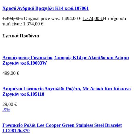
Χρυσό Ανδρικό Βραχιόλι Κ14 κωδ.107061
1.494,00
€
Original price was: 1.494,00 €.
1.374,00
€
Η τρέχουσα
τιμή είναι: 1.374,00 €.
Σχετικά Προϊόντα
Λευκόχρυσος Γυναικείος Σταυρός Κ14 με Αλυσίδα και Άσπρα
Ζιργκόν κωδ.19003W
499,00
€
Ασημένιο Γυναικείο Δαχτυλίδι Ροζέτα, Με Λευκά Και Κόκκινο
Ζιργκόν κωδ.105118
29,00
€
-9%
Γυναικείο Ρολόι Lee Cooper Green Stainless Steel Bracelet
LC08126.370