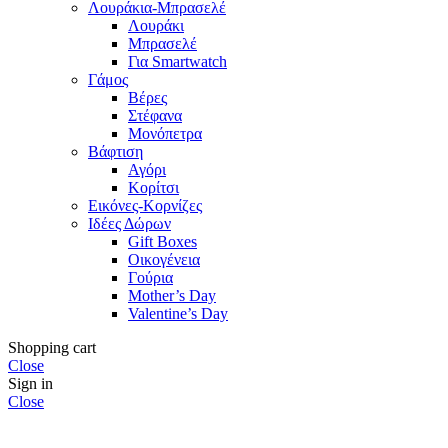
Λουράκια-Μπρασελέ
Λουράκι
Μπρασελέ
Για Smartwatch
Γάμος
Βέρες
Στέφανα
Μονόπετρα
Βάφτιση
Αγόρι
Κορίτσι
Εικόνες-Κορνίζες
Ιδέες Δώρων
Gift Boxes
Οικογένεια
Γούρια
Mother’s Day
Valentine’s Day
Shopping cart
Close
Sign in
Close