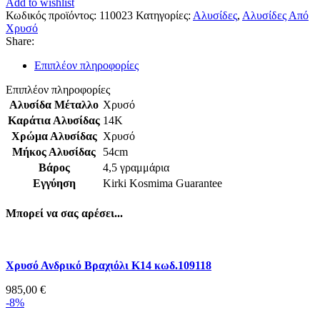
Add to wishlist
Κωδικός προϊόντος:
110023
Κατηγορίες:
Αλυσίδες
,
Αλυσίδες Από
Χρυσό
Share:
Επιπλέον πληροφορίες
Επιπλέον πληροφορίες
Αλυσίδα Μέταλλο
Χρυσό
Καράτια Αλυσίδας
14Κ
Χρώμα Αλυσίδας
Χρυσό
Μήκος Αλυσίδας
54cm
Βάρος
4,5 γραμμάρια
Εγγύηση
Kirki Kosmima Guarantee
Μπορεί να σας αρέσει...
Χρυσό Ανδρικό Βραχιόλι Κ14 κωδ.109118
985,00
€
-8%