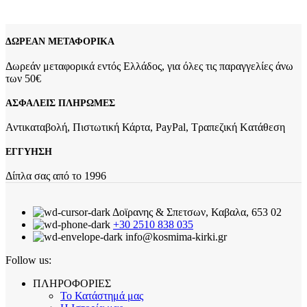
2.749,00
€
Original price was: 2.749,00 €.
2.588,00
€
Η τρέχουσα
τιμή είναι: 2.588,00 €.
ΔΩΡΕΑΝ ΜΕΤΑΦΟΡΙΚΑ
Δωρεάν μεταφορικά εντός Ελλάδος, για όλες τις παραγγελίες άνω
των 50€
ΑΣΦΑΛΕΙΣ ΠΛΗΡΩΜΕΣ
Αντικαταβολή, Πιστωτική Κάρτα, PayPal, Τραπεζική Kατάθεση
ΕΓΓΥΗΣΗ
Δίπλα σας από το 1996
Δοϊρανης & Σπετσων, Καβαλα, 653 02
+30 2510 838 035
info@kosmima-kirki.gr
Follow us:
ΠΛΗΡΟΦΟΡΙΕΣ
Το Κατάστημά μας