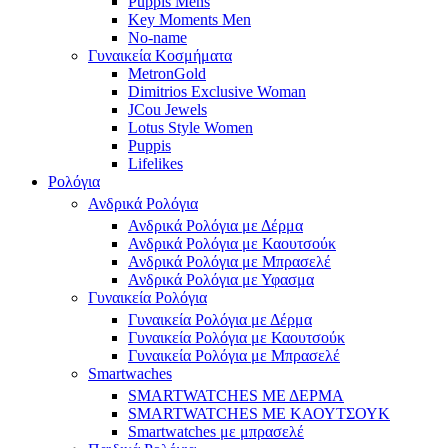
Puppis Mens
Key Moments Men
No-name
Γυναικεία Κοσμήματα
MetronGold
Dimitrios Exclusive Woman
JCou Jewels
Lotus Style Women
Puppis
Lifelikes
Ρολόγια
Ανδρικά Ρολόγια
Ανδρικά Ρολόγια με Δέρμα
Ανδρικά Ρολόγια με Καουτσούκ
Ανδρικά Ρολόγια με Μπρασελέ
Ανδρικά Ρολόγια με Υφασμα
Γυναικεία Ρολόγια
Γυναικεία Ρολόγια με Δέρμα
Γυναικεία Ρολόγια με Καουτσούκ
Γυναικεία Ρολόγια με Μπρασελέ
Smartwaches
SMARTWATCHES ΜΕ ΔΕΡΜΑ
SMARTWATCHES ΜΕ ΚΑΟΥΤΣΟΥΚ
Smartwatches με μπρασελέ