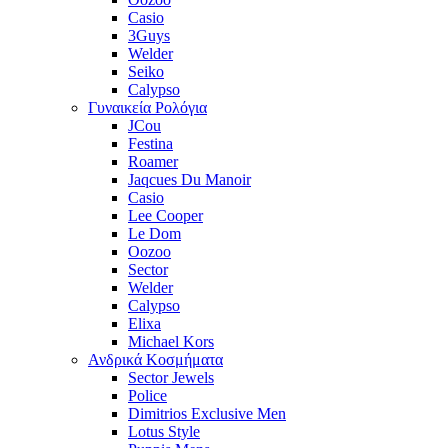
Casio
3Guys
Welder
Seiko
Calypso
Γυναικεία Ρολόγια
JCou
Festina
Roamer
Jaqcues Du Manoir
Casio
Lee Cooper
Le Dom
Oozoo
Sector
Welder
Calypso
Elixa
Michael Kors
Ανδρικά Κοσμήματα
Sector Jewels
Police
Dimitrios Exclusive Men
Lotus Style