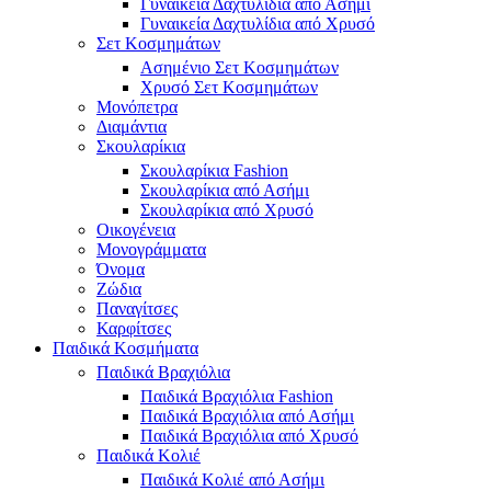
Γυναικεία Δαχτυλίδια από Ασήμι
Γυναικεία Δαχτυλίδια από Χρυσό
Σετ Κοσμημάτων
Ασημένιο Σετ Κοσμημάτων
Χρυσό Σετ Κοσμημάτων
Μονόπετρα
Διαμάντια
Σκουλαρίκια
Σκουλαρίκια Fashion
Σκουλαρίκια από Ασήμι
Σκουλαρίκια από Χρυσό
Οικογένεια
Μονογράμματα
Όνομα
Ζώδια
Παναγίτσες
Καρφίτσες
Παιδικά Κοσμήματα
Παιδικά Βραχιόλια
Παιδικά Βραχιόλια Fashion
Παιδικά Βραχιόλια από Ασήμι
Παιδικά Βραχιόλια από Χρυσό
Παιδικά Κολιέ
Παιδικά Κολιέ από Ασήμι