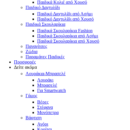
Παιδικά Κολιέ από Χρυσό
Παιδικό Δαχτυλίδι
Παιδικό Δαχτυλίδι από Ασήμι
Παιδικό Δαχτυλίδι από Χρυσό
Παιδικά Σκουλαρίκια
Παιδικά Σκουλαρίκια Fashion
Παιδικά Σκουλαρίκια από Ασήμι
Παιδικά Σκουλαρίκια από Χρυσό
Παναγίτσες
Ζώδια
Παραμάνες Παιδικές
Προσφορές
Δείτε ακόμα
Λουράκια-Μπρασελέ
Λουράκι
Μπρασελέ
Για Smartwatch
Γάμος
Βέρες
Στέφανα
Μονόπετρα
Βάφτιση
Αγόρι
Κορίτσι