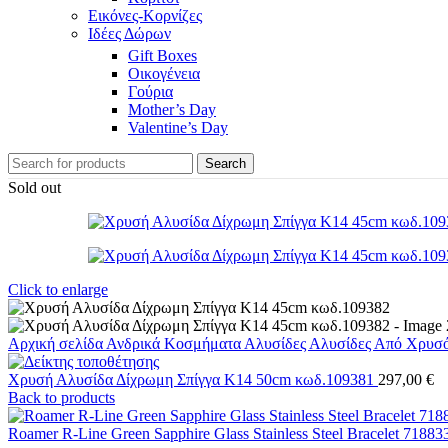
Εικόνες-Κορνίζες
Ιδέες Δώρων
Gift Boxes
Οικογένεια
Γούρια
Mother’s Day
Valentine’s Day
Search
Sold out
Click to enlarge
Αρχική σελίδα
Ανδρικά Κοσμήματα
Αλυσίδες
Αλυσίδες Από Χρυσ
Χρυσή Αλυσίδα Δίχρωμη Σπίγγα Κ14 50cm κωδ.109381
297,00
€
Back to products
Roamer R-Line Green Sapphire Glass Stainless Steel Bracelet 7188