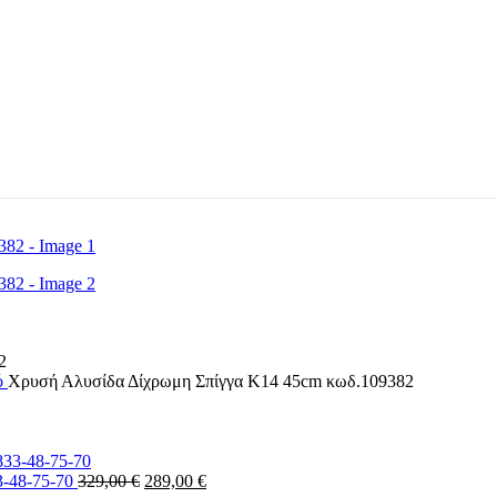
ό
Χρυσή Αλυσίδα Δίχρωμη Σπίγγα Κ14 45cm κωδ.109382
Original
Η
33-48-75-70
329,00
€
289,00
€