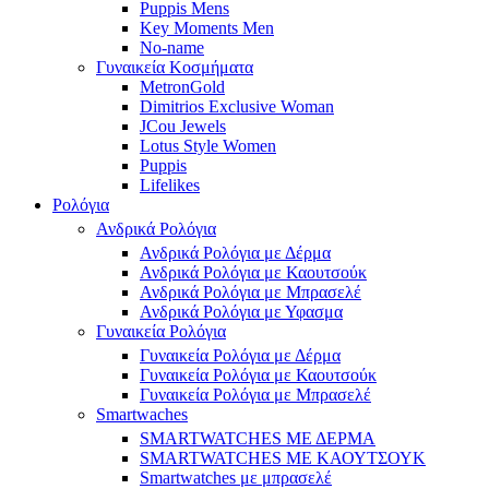
Puppis Mens
Key Moments Men
No-name
Γυναικεία Κοσμήματα
MetronGold
Dimitrios Exclusive Woman
JCou Jewels
Lotus Style Women
Puppis
Lifelikes
Ρολόγια
Ανδρικά Ρολόγια
Ανδρικά Ρολόγια με Δέρμα
Ανδρικά Ρολόγια με Καουτσούκ
Ανδρικά Ρολόγια με Μπρασελέ
Ανδρικά Ρολόγια με Υφασμα
Γυναικεία Ρολόγια
Γυναικεία Ρολόγια με Δέρμα
Γυναικεία Ρολόγια με Καουτσούκ
Γυναικεία Ρολόγια με Μπρασελέ
Smartwaches
SMARTWATCHES ΜΕ ΔΕΡΜΑ
SMARTWATCHES ΜΕ ΚΑΟΥΤΣΟΥΚ
Smartwatches με μπρασελέ