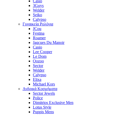
Casio
3Guys
Welder
Seiko
Calypso
Γυναικεία Ρολόγια
JCou
Festina
Roamer
Jaqcues Du Manoir
Casio
Lee Cooper
Le Dom
Oozoo
Sector
Welder
Calypso
Elixa
Michael Kors
Ανδρικά Κοσμήματα
Sector Jewels
Police
Dimitrios Exclusive Men
Lotus Style
Puppis Mens