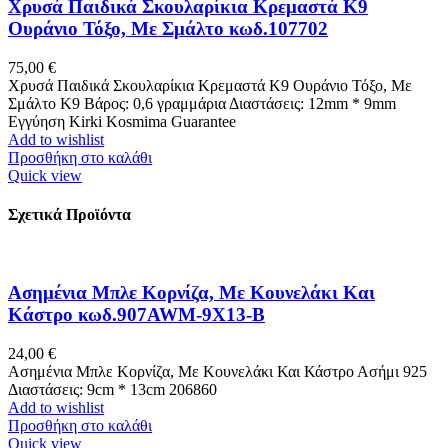
Χρυσά Παιδικά Σκουλαρίκια Κρεμαστά Κ9
Ουράνιο Τόξο, Με Σμάλτο κωδ.107702
75,00
€
Χρυσά Παιδικά Σκουλαρίκια Κρεμαστά Κ9 Ουράνιο Τόξο, Με
Σμάλτο K9 Βάρος: 0,6 γραμμάρια Διαστάσεις: 12mm * 9mm
Εγγύηση Kirki Kosmima Guarantee
Add to wishlist
Προσθήκη στο καλάθι
Quick view
Σχετικά Προϊόντα
Ασημένια Μπλε Κορνίζα, Με Κουνελάκι Και
Κάστρο κωδ.907AWM-9X13-B
24,00
€
Ασημένια Μπλε Κορνίζα, Με Κουνελάκι Και Κάστρο Ασήμι 925
Διαστάσεις: 9cm * 13cm 206860
Add to wishlist
Προσθήκη στο καλάθι
Quick view