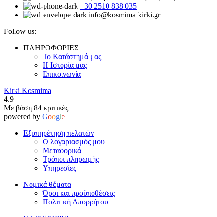
+30 2510 838 035
info@kosmima-kirki.gr
Follow us:
ΠΛΗΡΟΦΟΡΙΕΣ
Το Κατάστημά μας
Η Ιστορία μας
Επικοινωνία
Kirki Kosmima
4.9
Με βάση 84 κριτικές
powered by
G
o
o
g
l
e
Εξυπηρέτηση πελατών
Ο λογαριασμός μου
Μεταφορικά
Τρόποι πληρωμής
Υπηρεσίες
Νομικά θέματα
Όροι και προϋποθέσεις
Πολιτική Απορρήτου