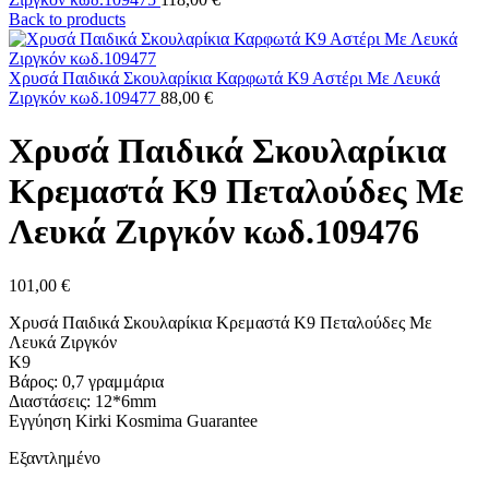
Back to products
Χρυσά Παιδικά Σκουλαρίκια Καρφωτά Κ9 Αστέρι Με Λευκά
Ζιργκόν κωδ.109477
88,00
€
Χρυσά Παιδικά Σκουλαρίκια
Κρεμαστά Κ9 Πεταλούδες Με
Λευκά Ζιργκόν κωδ.109476
101,00
€
Χρυσά Παιδικά Σκουλαρίκια Κρεμαστά Κ9 Πεταλούδες Με
Λευκά Ζιργκόν
K9
Βάρος: 0,7 γραμμάρια
Διαστάσεις: 12*6mm
Εγγύηση Kirki Kosmima Guarantee
Εξαντλημένο