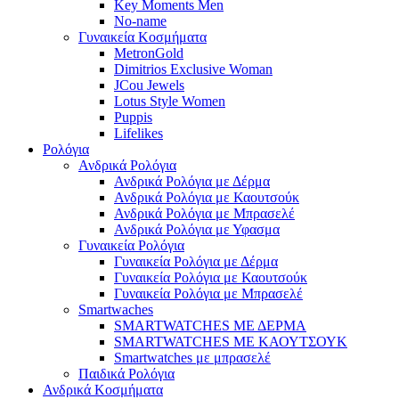
Key Moments Men
No-name
Γυναικεία Κοσμήματα
MetronGold
Dimitrios Exclusive Woman
JCou Jewels
Lotus Style Women
Puppis
Lifelikes
Ρολόγια
Ανδρικά Ρολόγια
Ανδρικά Ρολόγια με Δέρμα
Ανδρικά Ρολόγια με Καουτσούκ
Ανδρικά Ρολόγια με Μπρασελέ
Ανδρικά Ρολόγια με Υφασμα
Γυναικεία Ρολόγια
Γυναικεία Ρολόγια με Δέρμα
Γυναικεία Ρολόγια με Καουτσούκ
Γυναικεία Ρολόγια με Μπρασελέ
Smartwaches
SMARTWATCHES ΜΕ ΔΕΡΜΑ
SMARTWATCHES ΜΕ ΚΑΟΥΤΣΟΥΚ
Smartwatches με μπρασελέ
Παιδικά Ρολόγια
Ανδρικά Κοσμήματα