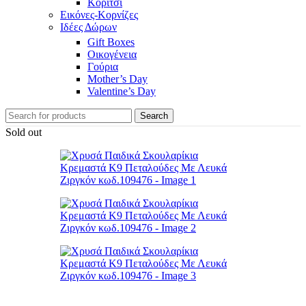
Κορίτσι
Εικόνες-Κορνίζες
Ιδέες Δώρων
Gift Boxes
Οικογένεια
Γούρια
Mother’s Day
Valentine’s Day
Search
Sold out