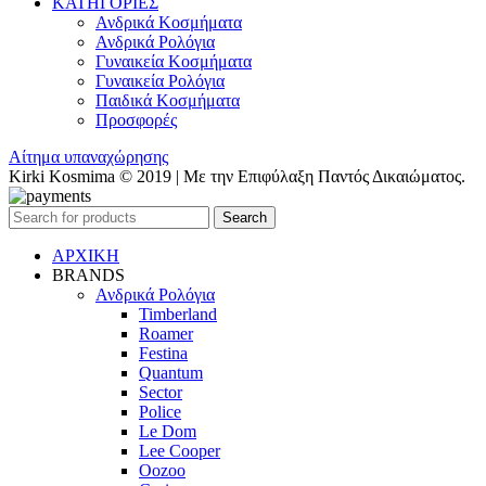
ΚΑΤΗΓΟΡΙΕΣ
Ανδρικά Κοσμήματα
Ανδρικά Ρολόγια
Γυναικεία Κοσμήματα
Γυναικεία Ρολόγια
Παιδικά Κοσμήματα
Προσφορές
Αίτημα υπαναχώρησης
Kirki Kosmima © 2019 | Με την Επιφύλαξη Παντός Δικαιώματος.
Search
ΑΡΧΙΚΗ
BRANDS
Ανδρικά Ρολόγια
Timberland
Roamer
Festina
Quantum
Sector
Police
Le Dom
Lee Cooper
Oozoo