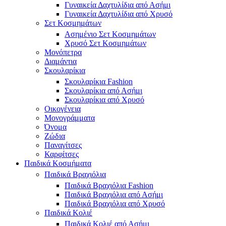
Γυναικεία Δαχτυλίδια από Ασήμι
Γυναικεία Δαχτυλίδια από Χρυσό
Σετ Κοσμημάτων
Ασημένιο Σετ Κοσμημάτων
Χρυσό Σετ Κοσμημάτων
Μονόπετρα
Διαμάντια
Σκουλαρίκια
Σκουλαρίκια Fashion
Σκουλαρίκια από Ασήμι
Σκουλαρίκια από Χρυσό
Οικογένεια
Μονογράμματα
Όνομα
Ζώδια
Παναγίτσες
Καρφίτσες
Παιδικά Κοσμήματα
Παιδικά Βραχιόλια
Παιδικά Βραχιόλια Fashion
Παιδικά Βραχιόλια από Ασήμι
Παιδικά Βραχιόλια από Χρυσό
Παιδικά Κολιέ
Παιδικά Κολιέ από Ασήμι