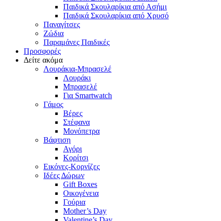
Παιδικά Σκουλαρίκια από Ασήμι
Παιδικά Σκουλαρίκια από Χρυσό
Παναγίτσες
Ζώδια
Παραμάνες Παιδικές
Προσφορές
Δείτε ακόμα
Λουράκια-Μπρασελέ
Λουράκι
Μπρασελέ
Για Smartwatch
Γάμος
Βέρες
Στέφανα
Μονόπετρα
Βάφτιση
Αγόρι
Κορίτσι
Εικόνες-Κορνίζες
Ιδέες Δώρων
Gift Boxes
Οικογένεια
Γούρια
Mother’s Day
Valentine’s Day