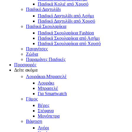
Παιδικά Κολιέ από Χρυσό
Παιδικό Δαχτυλίδι
Παιδικό Δαχτυλίδι από Ασήμι
Παιδικό Δαχτυλίδι από Χρυσό
Παιδικά Σκουλαρίκια
Παιδικά Σκουλαρίκια Fashion
Παιδικά Σκουλαρίκια από Ασήμι
Παιδικά Σκουλαρίκια από Χρυσό
Παναγίτσες
Ζώδια
Παραμάνες Παιδικές
Προσφορές
Δείτε ακόμα
Λουράκια-Μπρασελέ
Λουράκι
Μπρασελέ
Για Smartwatch
Γάμος
Βέρες
Στέφανα
Μονόπετρα
Βάφτιση
Αγόρι