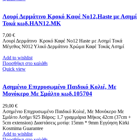
Λουρί Δερμάτινο Κροκό Καφέ Nο12,Haste με Ασημί
Τοκά κωδ.ΗΑΝ12.ΜΚ
7,00
€
Λουρί Δερμάτινο Κροκό Καφέ No12 Haste με Ασημί Τοκά
Μέγεθος Ν012 Υλικό Δερμάτινο Χρώμα Καφέ Τοκάς Ασημί
Add to wishlist
Προσθήκη στο καλάθι
Quick view
Ασημένιο Επιχρυσωμένο Παιδικό Κολιέ, Με
Μονόκερο Με Σμάλτο κωδ.105704
29,00
€
Ασημένιο Επιχρυσωμένο Παιδικό Κολιέ, Με Μονόκερο Με
Σμάλτο Ασήμι 925 Βάρος: 1,7 γραμμάρια Μήκος 42cm (37cm +
5cm extension) Διαστάσεις μοτίφ: 15mm * 9mm Εγγύηση Kirki
Kosmima Guarantee
Add to wishlist
Προσθήκη στο καλάθι