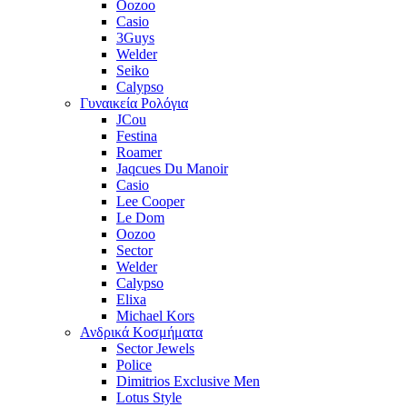
Oozoo
Casio
3Guys
Welder
Seiko
Calypso
Γυναικεία Ρολόγια
JCou
Festina
Roamer
Jaqcues Du Manoir
Casio
Lee Cooper
Le Dom
Oozoo
Sector
Welder
Calypso
Elixa
Michael Kors
Ανδρικά Κοσμήματα
Sector Jewels
Police
Dimitrios Exclusive Men
Lotus Style