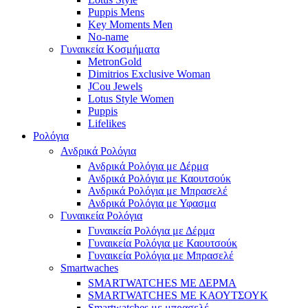
Puppis Mens
Key Moments Men
No-name
Γυναικεία Κοσμήματα
MetronGold
Dimitrios Exclusive Woman
JCou Jewels
Lotus Style Women
Puppis
Lifelikes
Ρολόγια
Ανδρικά Ρολόγια
Ανδρικά Ρολόγια με Δέρμα
Ανδρικά Ρολόγια με Καουτσούκ
Ανδρικά Ρολόγια με Μπρασελέ
Ανδρικά Ρολόγια με Υφασμα
Γυναικεία Ρολόγια
Γυναικεία Ρολόγια με Δέρμα
Γυναικεία Ρολόγια με Καουτσούκ
Γυναικεία Ρολόγια με Μπρασελέ
Smartwaches
SMARTWATCHES ΜΕ ΔΕΡΜΑ
SMARTWATCHES ΜΕ ΚΑΟΥΤΣΟΥΚ
Smartwatches με μπρασελέ