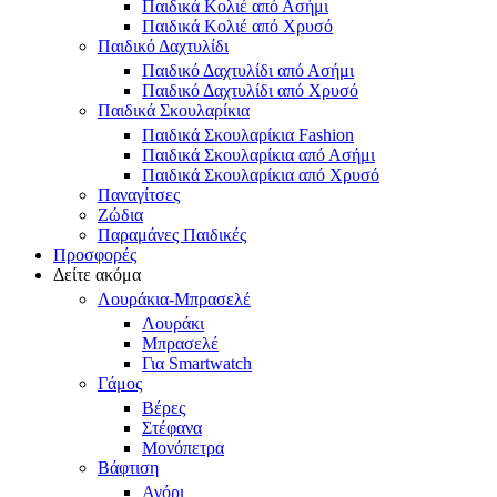
Παιδικά Κολιέ από Ασήμι
Παιδικά Κολιέ από Χρυσό
Παιδικό Δαχτυλίδι
Παιδικό Δαχτυλίδι από Ασήμι
Παιδικό Δαχτυλίδι από Χρυσό
Παιδικά Σκουλαρίκια
Παιδικά Σκουλαρίκια Fashion
Παιδικά Σκουλαρίκια από Ασήμι
Παιδικά Σκουλαρίκια από Χρυσό
Παναγίτσες
Ζώδια
Παραμάνες Παιδικές
Προσφορές
Δείτε ακόμα
Λουράκια-Μπρασελέ
Λουράκι
Μπρασελέ
Για Smartwatch
Γάμος
Βέρες
Στέφανα
Μονόπετρα
Βάφτιση
Αγόρι