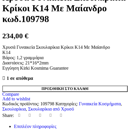
Κρίκοι Κ14 Με Μαίανδρο
κωδ.109798
234,00
€
Χρυσά Γυναικεία Σκουλαρίκια Κρίκοι Κ14 Με Μαίανδρο
K14
Βάρος: 1,2 γραμμάρια
Διαστάσεις: 21*16*2mm
Εγγύηση Kirki Kosmima Guarantee
1 σε απόθεμα
Χρυσά
ΠΡΟΣΘΉΚΗ ΣΤΟ ΚΑΛΆΘΙ
Γυναικεία
Compare
Σκουλαρίκια
Add to wishlist
Κρίκοι
Κωδικός προϊόντος:
109798
Κατηγορίες:
Γυναικεία Κοσμήματα
,
Κ14
Σκουλαρίκια
,
Σκουλαρίκια από Χρυσό
Με
Share:
Μαίανδρο
κωδ.109798
Επιπλέον πληροφορίες
ποσότητα