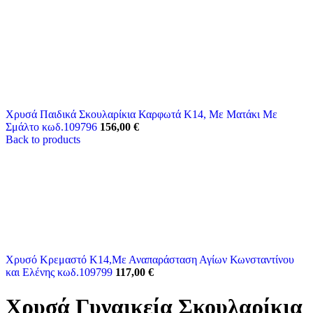
Χρυσά Παιδικά Σκουλαρίκια Καρφωτά Κ14, Με Ματάκι Με
Σμάλτο κωδ.109796
156,00
€
Back to products
Χρυσό Κρεμαστό K14,Με Αναπαράσταση Αγίων Κωνσταντίνου
και Ελένης κωδ.109799
117,00
€
Χρυσά Γυναικεία Σκουλαρίκια