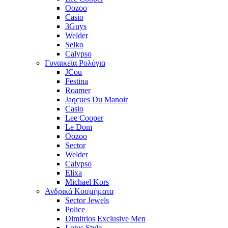
Oozoo
Casio
3Guys
Welder
Seiko
Calypso
Γυναικεία Ρολόγια
JCou
Festina
Roamer
Jaqcues Du Manoir
Casio
Lee Cooper
Le Dom
Oozoo
Sector
Welder
Calypso
Elixa
Michael Kors
Ανδρικά Κοσμήματα
Sector Jewels
Police
Dimitrios Exclusive Men
Lotus Style