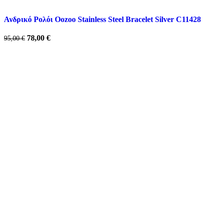
Ανδρικό Ρολόι Oozoo Stainless Steel Bracelet Silver C11428
Original
Η
78,00
€
95,00
€
price
τρέχουσα
was:
τιμή
95,00 €.
είναι:
78,00 €.