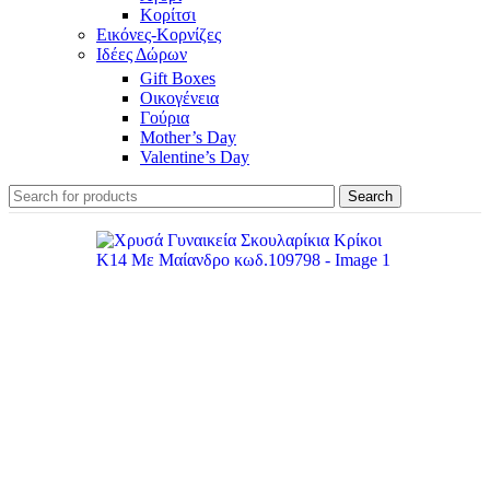
Κορίτσι
Εικόνες-Κορνίζες
Ιδέες Δώρων
Gift Boxes
Οικογένεια
Γούρια
Mother’s Day
Valentine’s Day
Search