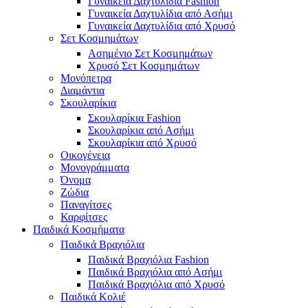
Γυναικεία Δαχτυλίδια Fashion
Γυναικεία Δαχτυλίδια από Ασήμι
Γυναικεία Δαχτυλίδια από Χρυσό
Σετ Κοσμημάτων
Ασημένιο Σετ Κοσμημάτων
Χρυσό Σετ Κοσμημάτων
Μονόπετρα
Διαμάντια
Σκουλαρίκια
Σκουλαρίκια Fashion
Σκουλαρίκια από Ασήμι
Σκουλαρίκια από Χρυσό
Οικογένεια
Μονογράμματα
Όνομα
Ζώδια
Παναγίτσες
Καρφίτσες
Παιδικά Κοσμήματα
Παιδικά Βραχιόλια
Παιδικά Βραχιόλια Fashion
Παιδικά Βραχιόλια από Ασήμι
Παιδικά Βραχιόλια από Χρυσό
Παιδικά Κολιέ