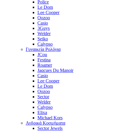
Police
Le Dom
Lee Cooper
Oozoo
Casio
3Guys
Welder
Seiko
Calypso
Γυναικεία Ρολόγια
JCou
Festina
Roamer
Jaqcues Du Manoir
Casio
Lee Cooper
Le Dom
Oozoo
Sector
Welder
Calypso
Elixa
Michael Kors
Ανδρικά Κοσμήματα
Sector Jewels