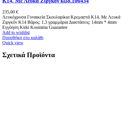
Κ14, Με Λευκά Ζιργκόν κωδ.106434
235,00
€
Λευκόχρυσα Γυναικεία Σκουλαρίκια Κρεμαστά Κ14, Με Λευκά
Ζιργκόν K14 Βάρος: 1,3 γραμμάρια Διαστάσεις: 14mm * 4mm
Εγγύηση Kirki Kosmima Guarantee
Add to wishlist
Προσθήκη στο καλάθι
Quick view
Σχετικά Προϊόντα
Bracelet Χρώμα Ασημί Από Ανοξείδωτο Ατσάλι
No24, Με Quick Release κωδ.100N24
25,00
€
Bracelet Χρώμα Ασημί Από Ανοξείδωτο Ατσάλι Nο24, Με Quick
Release Μέγεθος Ν024 Υλικό Ανοξείδωτο Ατσάλι Χρώμα Ασημί
Add to wishlist
Προσθήκη στο καλάθι
Quick view