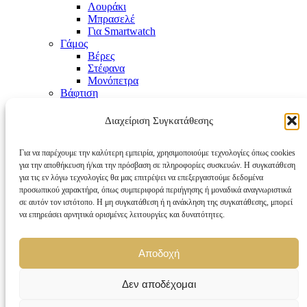
Λουράκι
Μπρασελέ
Για Smartwatch
Γάμος
Βέρες
Στέφανα
Μονόπετρα
Βάφτιση
Αγόρι
Κορίτσι
Διαχείριση Συγκατάθεσης
Εικόνες-Κορνίζες
Ιδέες Δώρων
Για να παρέχουμε την καλύτερη εμπειρία, χρησιμοποιούμε τεχνολογίες όπως cookies
Gift Boxes
για την αποθήκευση ή/και την πρόσβαση σε πληροφορίες συσκευών. Η συγκατάθεση
Οικογένεια
για τις εν λόγω τεχνολογίες θα μας επιτρέψει να επεξεργαστούμε δεδομένα
Γούρια
προσωπικού χαρακτήρα, όπως συμπεριφορά περιήγησης ή μοναδικά αναγνωριστικά
Mother’s Day
σε αυτόν τον ιστότοπο. Η μη συγκατάθεση ή η ανάκληση της συγκατάθεσης, μπορεί
Valentine’s Day
να επηρεάσει αρνητικά ορισμένες λειτουργίες και δυνατότητες.
Shopping cart
Close
Sign in
Αποδοχή
Close
Δεν αποδέχομαι
No account yet?