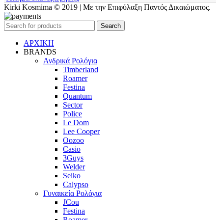
Kirki Kosmima © 2019 | Με την Επιφύλαξη Παντός Δικαιώματος.
Search
ΑΡΧΙΚΗ
BRANDS
Ανδρικά Ρολόγια
Timberland
Roamer
Festina
Quantum
Sector
Police
Le Dom
Lee Cooper
Oozoo
Casio
3Guys
Welder
Seiko
Calypso
Γυναικεία Ρολόγια
JCou
Festina
Roamer