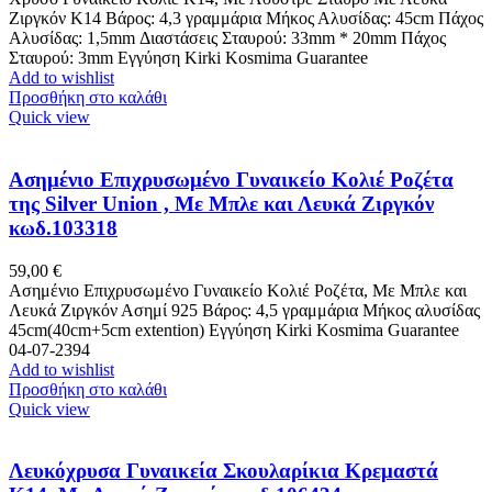
Ζιργκόν Κ14 Βάρος: 4,3 γραμμάρια Μήκος Αλυσίδας: 45cm Πάχος
Αλυσίδας: 1,5mm Διαστάσεις Σταυρού: 33mm * 20mm Πάχος
Σταυρού: 3mm Εγγύηση Kirki Kosmima Guarantee
Add to wishlist
Προσθήκη στο καλάθι
Quick view
Ασημένιο Επιχρυσωμένο Γυναικείo Κολιέ Ροζέτα
της Silver Union , Με Μπλε και Λευκά Ζιργκόν
κωδ.103318
59,00
€
Ασημένιο Επιχρυσωμένο Γυναικείo Κολιέ Ροζέτα, Με Μπλε και
Λευκά Ζιργκόν Ασημί 925 Βάρος: 4,5 γραμμάρια Μήκος αλυσίδας
45cm(40cm+5cm extention) Eγγύηση Kirki Kosmima Guarantee
04-07-2394
Add to wishlist
Προσθήκη στο καλάθι
Quick view
Λευκόχρυσα Γυναικεία Σκουλαρίκια Κρεμαστά