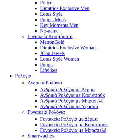
Police
Dimitrios Exclusive Men
Lotus Style
Puppis Mens
Key Moments Men
No-name
Γυναικεία Κοσμήματα
MetronGold
Dimitrios Exclusive Woman
JCou Jewels
Lotus Style Women
Puppis
Lifelikes
Ρολόγια
Ανδρικά Ρολόγια
Ανδρικά Ρολόγια με Δέρμα
Ανδρικά Ρολόγια με Καουτσούκ
Ανδρικά Ρολόγια με Μπρασελέ
Ανδρικά Ρολόγια με Υφασμα
Γυναικεία Ρολόγια
Γυναικεία Ρολόγια με Δέρμα
Γυναικεία Ρολόγια με Καουτσούκ
Γυναικεία Ρολόγια με Μπρασελέ
Smartwaches