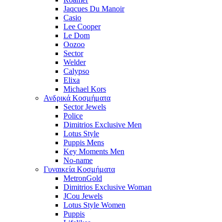
Jaqcues Du Manoir
Casio
Lee Cooper
Le Dom
Oozoo
Sector
Welder
Calypso
Elixa
Michael Kors
Ανδρικά Κοσμήματα
Sector Jewels
Police
Dimitrios Exclusive Men
Lotus Style
Puppis Mens
Key Moments Men
No-name
Γυναικεία Κοσμήματα
MetronGold
Dimitrios Exclusive Woman
JCou Jewels
Lotus Style Women
Puppis