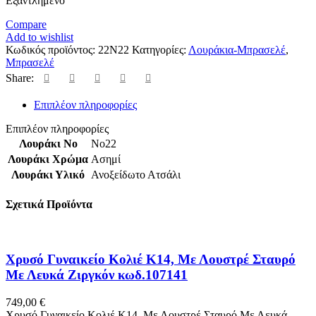
Εξαντλημένο
Compare
Add to wishlist
Κωδικός προϊόντος:
22Ν22
Κατηγορίες:
Λουράκια-Μπρασελέ
,
Μπρασελέ
Share:
Επιπλέον πληροφορίες
Επιπλέον πληροφορίες
Λουράκι Νο
No22
Λουράκι Χρώμα
Ασημί
Λουράκι Υλικό
Ανοξείδωτο Ατσάλι
Σχετικά Προϊόντα
Χρυσό Γυναικείο Κολιέ Κ14, Με Λουστρέ Σταυρό
Με Λευκά Ζιργκόν κωδ.107141
749,00
€
Χρυσό Γυναικείο Κολιέ Κ14, Με Λουστρέ Σταυρό Με Λευκά