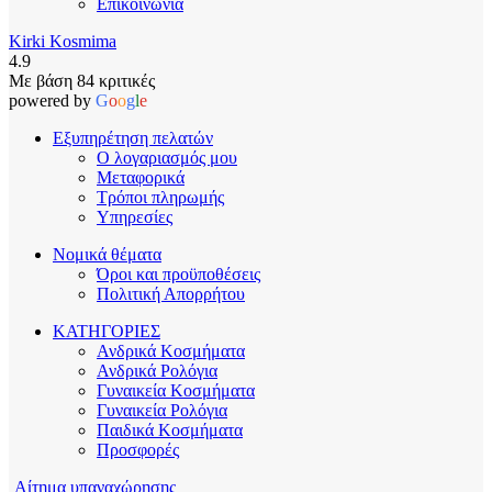
Επικοινωνία
Kirki Kosmima
4.9
Με βάση 84 κριτικές
powered by
G
o
o
g
l
e
Εξυπηρέτηση πελατών
Ο λογαριασμός μου
Μεταφορικά
Τρόποι πληρωμής
Υπηρεσίες
Νομικά θέματα
Όροι και προϋποθέσεις
Πολιτική Απορρήτου
ΚΑΤΗΓΟΡΙΕΣ
Ανδρικά Κοσμήματα
Ανδρικά Ρολόγια
Γυναικεία Κοσμήματα
Γυναικεία Ρολόγια
Παιδικά Κοσμήματα
Προσφορές
Αίτημα υπαναχώρησης