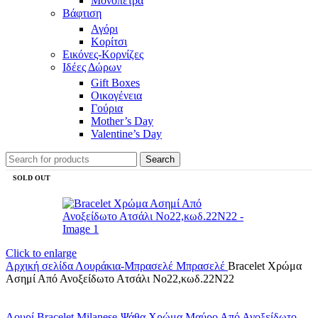
Μονόπετρα
Βάφτιση
Αγόρι
Κορίτσι
Εικόνες-Κορνίζες
Ιδέες Δώρων
Gift Boxes
Οικογένεια
Γούρια
Mother’s Day
Valentine’s Day
Search
SOLD OUT
Click to enlarge
Αρχική σελίδα
Λουράκια-Μπρασελέ
Μπρασελέ
Bracelet Χρώμα
Ασημί Από Ανοξείδωτο Ατσάλι Nο22,κωδ.22Ν22
Λουρί Bracelet Milanese-Ψάθα Χρώμα Μαύρο Από Ανοξείδωτο