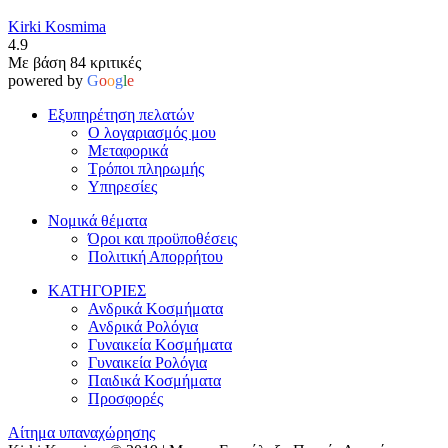
Kirki Kosmima
4.9
Με βάση 84 κριτικές
powered by
G
o
o
g
l
e
Εξυπηρέτηση πελατών
Ο λογαριασμός μου
Μεταφορικά
Τρόποι πληρωμής
Υπηρεσίες
Νομικά θέματα
Όροι και προϋποθέσεις
Πολιτική Απορρήτου
ΚΑΤΗΓΟΡΙΕΣ
Ανδρικά Κοσμήματα
Ανδρικά Ρολόγια
Γυναικεία Κοσμήματα
Γυναικεία Ρολόγια
Παιδικά Κοσμήματα
Προσφορές
Αίτημα υπαναχώρησης