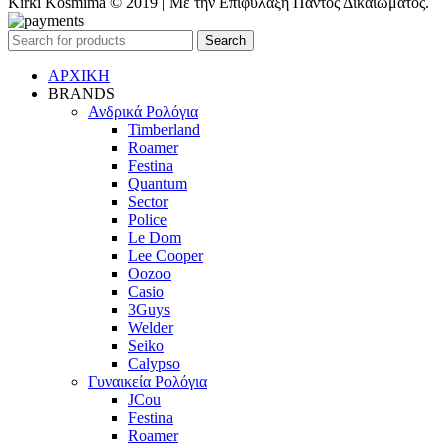
Kirki Kosmima © 2019 | Με την Επιφύλαξη Παντός Δικαιώματος.
Search
ΑΡΧΙΚΗ
BRANDS
Ανδρικά Ρολόγια
Timberland
Roamer
Festina
Quantum
Sector
Police
Le Dom
Lee Cooper
Oozoo
Casio
3Guys
Welder
Seiko
Calypso
Γυναικεία Ρολόγια
JCou
Festina
Roamer