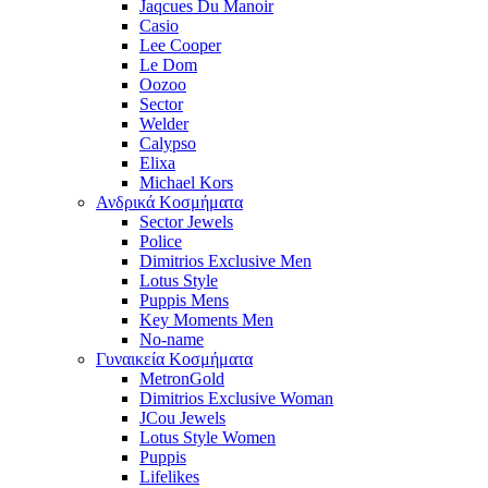
Jaqcues Du Manoir
Casio
Lee Cooper
Le Dom
Oozoo
Sector
Welder
Calypso
Elixa
Michael Kors
Ανδρικά Κοσμήματα
Sector Jewels
Police
Dimitrios Exclusive Men
Lotus Style
Puppis Mens
Key Moments Men
No-name
Γυναικεία Κοσμήματα
MetronGold
Dimitrios Exclusive Woman
JCou Jewels
Lotus Style Women
Puppis
Lifelikes