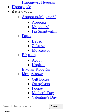
Παραμάνες Παιδικές
Προσφορές
Δείτε ακόμα
Λουράκια-Μπρασελέ
Λουράκι
Μπρασελέ
Για Smartwatch
Γάμος
Βέρες
Στέφανα
Μονόπετρα
Βάφτιση
Αγόρι
Κορίτσι
Εικόνες-Κορνίζες
Ιδέες Δώρων
Gift Boxes
Οικογένεια
Γούρια
Mother’s Day
Valentine’s Day
Search