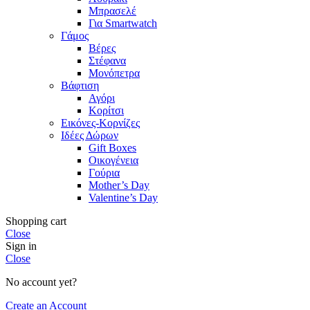
Μπρασελέ
Για Smartwatch
Γάμος
Βέρες
Στέφανα
Μονόπετρα
Βάφτιση
Αγόρι
Κορίτσι
Εικόνες-Κορνίζες
Ιδέες Δώρων
Gift Boxes
Οικογένεια
Γούρια
Mother’s Day
Valentine’s Day
Shopping cart
Close
Sign in
Close
No account yet?
Create an Account