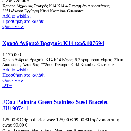
είναι: 728,00 €.
Χρυσός Δίχρωμος Σταυρός Κ14 Κ14 4,7 γραμμάρια Διαστάσεις
33*14*4mm Εγγύηση Kirki Kosmima Guarantee
Add to wishlist
Προσθήκη στο καλάθι
Quick view
Χρυσό Ανδρικό Βραχιόλι Κ14 κωδ.107694
1.175,00
€
Χρυσό Ανδρικό Βραχιόλι Κ14 Κ14 Βάρος: 6,2 γραμμάρια Μήκος: 21cm
Διαστάσεις Αλυσίδας: 7*2mm Εγγύηση Kirki Kosmima Guarantee
Add to wishlist
Προσθήκη στο καλάθι
Quick view
-21%
JCou Palmira Green Stainless Steel Bracelet
JU19074-1
125,00
€
Original price was: 125,00 €.
99,00
€
Η τρέχουσα τιμή
είναι: 99,00 €.
Φύλο: Γυναικείο Μηχανισμός: Μπαταρίας Κρύσταλλο: Ορυκτό