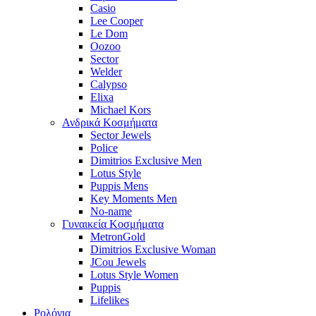
Casio
Lee Cooper
Le Dom
Oozoo
Sector
Welder
Calypso
Elixa
Michael Kors
Ανδρικά Κοσμήματα
Sector Jewels
Police
Dimitrios Exclusive Men
Lotus Style
Puppis Mens
Key Moments Men
No-name
Γυναικεία Κοσμήματα
MetronGold
Dimitrios Exclusive Woman
JCou Jewels
Lotus Style Women
Puppis
Lifelikes
Ρολόγια