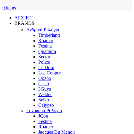
0
items
ΑΡΧΙΚΗ
BRANDS
Ανδρικά Ρολόγια
Timberland
Roamer
Festina
Quantum
Sector
Police
Le Dom
Lee Cooper
Oozoo
Casio
3Guys
Welder
Seiko
Calypso
Γυναικεία Ρολόγια
JCou
Festina
Roamer
Jaqcues Du Manoir