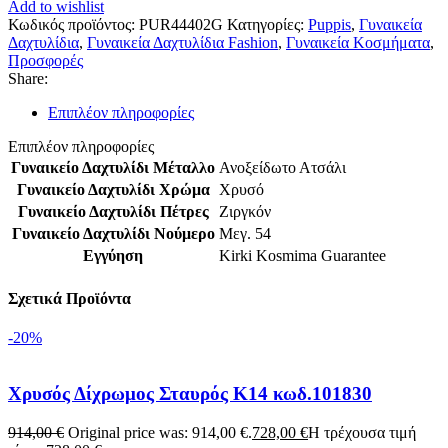
Add to wishlist
Κωδικός προϊόντος:
PUR44402G
Κατηγορίες:
Puppis
,
Γυναικεία
Δαχτυλίδια
,
Γυναικεία Δαχτυλίδια Fashion
,
Γυναικεία Κοσμήματα
,
Προσφορές
Share:
Επιπλέον πληροφορίες
Επιπλέον πληροφορίες
Γυναικείο Δαχτυλίδι Μέταλλο
Ανοξείδωτο Ατσάλι
Γυναικείο Δαχτυλίδι Χρώμα
Χρυσό
Γυναικείο Δαχτυλίδι Πέτρες
Ζιργκόν
Γυναικείο Δαχτυλίδι Νούμερο
Μεγ. 54
Εγγύηση
Kirki Kosmima Guarantee
Σχετικά Προϊόντα
-20%
Χρυσός Δίχρωμος Σταυρός Κ14 κωδ.101830
914,00
€
Original price was: 914,00 €.
728,00
€
Η τρέχουσα τιμή