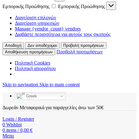
Εμπορικής Προώθησης
Εμπορικής Προώθησης
Διαχείριση επιλογών
Διαχείριση υπηρεσιών
Manage {vendor_count} vendors
Διαβάστε περισσότερα για αυτούς τους σκοπούς
Αποδοχή
Δεν αποδέχομαι
Προβολή προτιμήσεων
Προβολή προτιμήσεων
Αποθήκευση προτιμήσεων
Πολιτική Cookies
Πολιτική απορρήτου
Skip to navigation
Skip to main content
Greek
Δωρεάν Μεταφορικά για παραγγελίες άνω των 50€
Login / Register
0
Wishlist
0
items
/
0,00
€
Menu