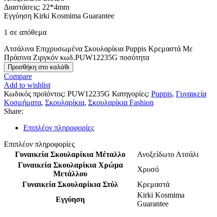
Διαστάσεις: 22*4mm
Εγγύηση Kirki Kosmima Guarantee
1 σε απόθεμα
Ατσάλινα Επιχρυσωμένα Σκουλαρίκια Puppis Κρεμαστά Με
Πράσινα Ζιργκόν κωδ.PUW12235G ποσότητα
Προσθήκη στο καλάθι
Compare
Add to wishlist
Κωδικός προϊόντος:
PUW12235G
Κατηγορίες:
Puppis
,
Γυναικεία
Κοσμήματα
,
Σκουλαρίκια
,
Σκουλαρίκια Fashion
Share:
Επιπλέον πληροφορίες
Επιπλέον πληροφορίες
Γυναικεία Σκουλαρίκια Μέταλλο
Ανοξείδωτο Ατσάλι
Γυναικεία Σκουλαρίκια Χρώμα
Χρυσό
Μετάλλου
Γυναικεία Σκουλαρίκια Στύλ
Κρεμαστά
Kirki Kosmima
Εγγύηση
Guarantee