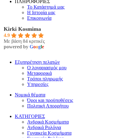
ΠΛΗΡΟΦΟΡΙΕΣ
Το Κατάστημά μας
Η Ιστορία μας
Επικοινωνία
Kirki Kosmima
4.9
Με βάση 84 κριτικές
powered by
G
o
o
g
l
e
Εξυπηρέτηση πελατών
Ο λογαριασμός μου
Μεταφορικά
Τρόποι πληρωμής
Υπηρεσίες
Νομικά θέματα
Όροι και προϋποθέσεις
Πολιτική Απορρήτου
ΚΑΤΗΓΟΡΙΕΣ
Ανδρικά Κοσμήματα
Ανδρικά Ρολόγια
Γυναικεία Κοσμήματα