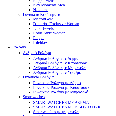
Puppis Mens
Key Moments Men
No-name
Γυναικεία Κοσμήματα
MetronGold
Dimitrios Exclusive Woman
JCou Jewels
Lotus Style Women
Puppis
Lifelikes
Ρολόγια
Ανδρικά Ρολόγια
Ανδρικά Ρολόγια με Δέρμα
Ανδρικά Ρολόγια με Καουτσούκ
Ανδρικά Ρολόγια με Μπρασελέ
Ανδρικά Ρολόγια με Υφασμα
Γυναικεία Ρολόγια
Γυναικεία Ρολόγια με Δέρμα
Γυναικεία Ρολόγια με Καουτσούκ
Γυναικεία Ρολόγια με Μπρασελέ
Smartwaches
SMARTWATCHES ΜΕ ΔΕΡΜΑ
SMARTWATCHES ΜΕ ΚΑΟΥΤΣΟΥΚ
Smartwatches με μπρασελέ