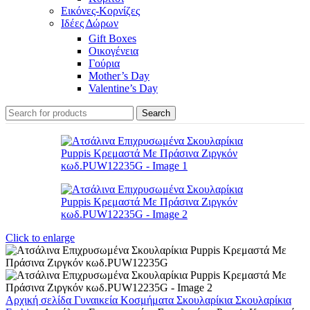
Εικόνες-Κορνίζες
Ιδέες Δώρων
Gift Boxes
Οικογένεια
Γούρια
Mother’s Day
Valentine’s Day
Search
Click to enlarge
Αρχική σελίδα
Γυναικεία Κοσμήματα
Σκουλαρίκια
Σκουλαρίκια