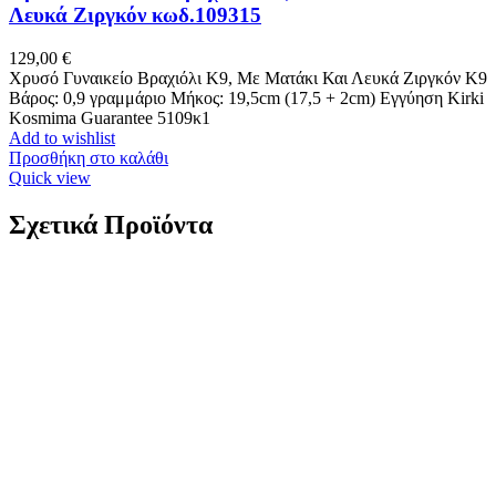
Λευκά Ζιργκόν κωδ.109315
129,00
€
Χρυσό Γυναικείο Βραχιόλι Κ9, Με Ματάκι Και Λευκά Ζιργκόν Κ9
Βάρος: 0,9 γραμμάριο Μήκος: 19,5cm (17,5 + 2cm) Εγγύηση Kirki
Kosmima Guarantee 5109κ1
Add to wishlist
Προσθήκη στο καλάθι
Quick view
Σχετικά Προϊόντα
Ατσάλινα Επιχρυσωμένα Σκουλαρίκια Puppis
Κρεμαστά κωδ.PUW15507G
20,00
€
Ατσάλινα Επιχρυσωμένα Σκουλαρίκια Puppis Κρεμαστά
Ανοξείδωτο ατσάλι Διαστάσεις: 32*7mm Εγγύηση Kirki Kosmima
Guarantee
Add to wishlist
Προσθήκη στο καλάθι