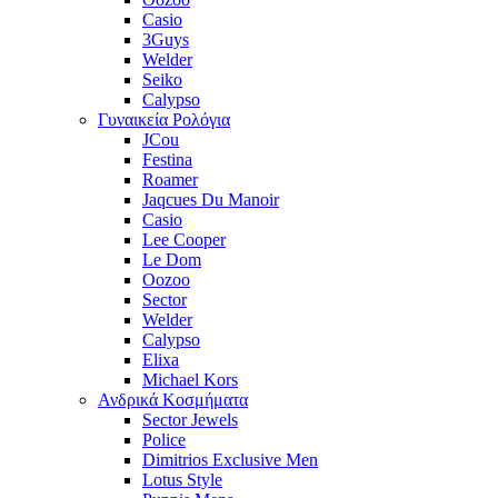
Casio
3Guys
Welder
Seiko
Calypso
Γυναικεία Ρολόγια
JCou
Festina
Roamer
Jaqcues Du Manoir
Casio
Lee Cooper
Le Dom
Oozoo
Sector
Welder
Calypso
Elixa
Michael Kors
Ανδρικά Κοσμήματα
Sector Jewels
Police
Dimitrios Exclusive Men
Lotus Style