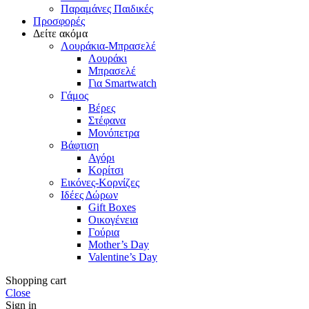
Παραμάνες Παιδικές
Προσφορές
Δείτε ακόμα
Λουράκια-Μπρασελέ
Λουράκι
Μπρασελέ
Για Smartwatch
Γάμος
Βέρες
Στέφανα
Μονόπετρα
Βάφτιση
Αγόρι
Κορίτσι
Εικόνες-Κορνίζες
Ιδέες Δώρων
Gift Boxes
Οικογένεια
Γούρια
Mother’s Day
Valentine’s Day
Shopping cart
Close
Sign in