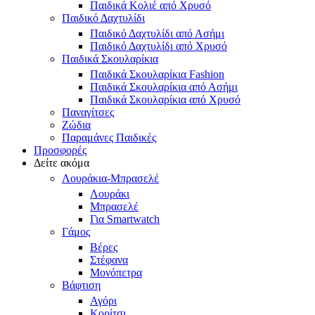
Παιδικά Κολιέ από Χρυσό
Παιδικό Δαχτυλίδι
Παιδικό Δαχτυλίδι από Ασήμι
Παιδικό Δαχτυλίδι από Χρυσό
Παιδικά Σκουλαρίκια
Παιδικά Σκουλαρίκια Fashion
Παιδικά Σκουλαρίκια από Ασήμι
Παιδικά Σκουλαρίκια από Χρυσό
Παναγίτσες
Ζώδια
Παραμάνες Παιδικές
Προσφορές
Δείτε ακόμα
Λουράκια-Μπρασελέ
Λουράκι
Μπρασελέ
Για Smartwatch
Γάμος
Βέρες
Στέφανα
Μονόπετρα
Βάφτιση
Αγόρι
Κορίτσι