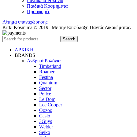
Γυναικεία Ρολόγια
Παιδικά Κοσμήματα
Προσφορές
Αίτημα υπαναχώρησης
Kirki Kosmima © 2019 | Με την Επιφύλαξη Παντός Δικαιώματος.
Search
ΑΡΧΙΚΗ
BRANDS
Ανδρικά Ρολόγια
Timberland
Roamer
Festina
Quantum
Sector
Police
Le Dom
Lee Cooper
Oozoo
Casio
3Guys
Welder
Seiko