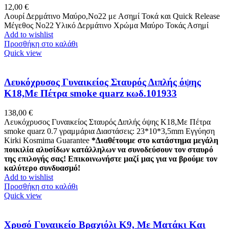
12,00
€
Λουρί Δερμάτινο Μαύρο,No22 με Ασημί Τοκά και Quick Release
Μέγεθος Νο22 Υλικό Δερμάτινο Χρώμα Μαύρο Τοκάς Ασημί
Add to wishlist
Προσθήκη στο καλάθι
Quick view
Λευκόχρυσος Γυναικείος Σταυρός Διπλής όψης
Κ18,Με Πέτρα smoke quarz κωδ.101933
138,00
€
Λευκόχρυσος Γυναικείος Σταυρός Διπλής όψης Κ18,Με Πέτρα
smoke quarz 0.7 γραμμάρια Διαστάσεις: 23*10*3,5mm Εγγύηση
Kirki Kosmima Guarantee
*Διαθέτουμε στο κατάστημα μεγάλη
ποικιλία αλυσίδων κατάλληλων να συνοδεύσουν τον σταυρό
της επιλογής σας! Επικοινωνήστε μαζί μας για να βρούμε τον
καλύτερο συνδυασμό!
Add to wishlist
Προσθήκη στο καλάθι
Quick view
Χρυσό Γυναικείο Βραχιόλι Κ9, Με Ματάκι Και