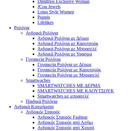
Dimitrios Exclusive Woman
JCou Jewels
Lotus Style Women
Puppis
Lifelikes
Ρολόγια
Ανδρικά Ρολόγια
Ανδρικά Ρολόγια με Δέρμα
Ανδρικά Ρολόγια με Καουτσούκ
Ανδρικά Ρολόγια με Μπρασελέ
Ανδρικά Ρολόγια με Υφασμα
Γυναικεία Ρολόγια
Γυναικεία Ρολόγια με Δέρμα
Γυναικεία Ρολόγια με Καουτσούκ
Γυναικεία Ρολόγια με Μπρασελέ
Smartwaches
SMARTWATCHES ΜΕ ΔΕΡΜΑ
SMARTWATCHES ΜΕ ΚΑΟΥΤΣΟΥΚ
Smartwatches με μπρασελέ
Παιδικά Ρολόγια
Ανδρικά Κοσμήματα
Ανδρικός Σταυρός
Ανδρικός Σταυρός Fashion
Ανδρικός Σταυρός από Ασήμι
Ανδρικός Σταυρός από Χρυσό