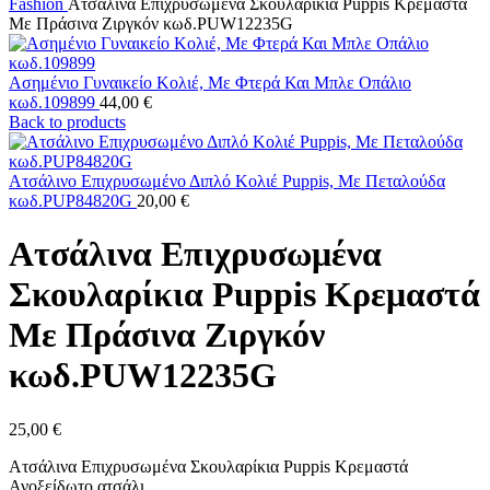
Fashion
Ατσάλινα Επιχρυσωμένα Σκουλαρίκια Puppis Κρεμαστά
Με Πράσινα Ζιργκόν κωδ.PUW12235G
Ασημένιο Γυναικείο Κολιέ, Με Φτερά Και Μπλε Οπάλιο
κωδ.109899
44,00
€
Back to products
Ατσάλινο Επιχρυσωμένο Διπλό Κολιέ Puppis, Με Πεταλούδα
κωδ.PUP84820G
20,00
€
Ατσάλινα Επιχρυσωμένα
Σκουλαρίκια Puppis Κρεμαστά
Με Πράσινα Ζιργκόν
κωδ.PUW12235G
25,00
€
Ατσάλινα Επιχρυσωμένα Σκουλαρίκια Puppis Κρεμαστά
Ανοξείδωτο ατσάλι