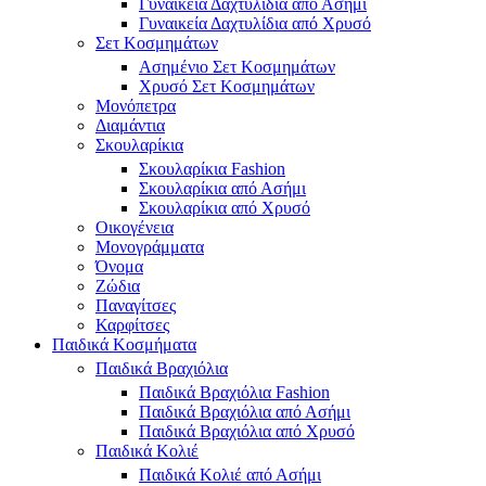
Γυναικεία Δαχτυλίδια από Ασήμι
Γυναικεία Δαχτυλίδια από Χρυσό
Σετ Κοσμημάτων
Ασημένιο Σετ Κοσμημάτων
Χρυσό Σετ Κοσμημάτων
Μονόπετρα
Διαμάντια
Σκουλαρίκια
Σκουλαρίκια Fashion
Σκουλαρίκια από Ασήμι
Σκουλαρίκια από Χρυσό
Οικογένεια
Μονογράμματα
Όνομα
Ζώδια
Παναγίτσες
Καρφίτσες
Παιδικά Κοσμήματα
Παιδικά Βραχιόλια
Παιδικά Βραχιόλια Fashion
Παιδικά Βραχιόλια από Ασήμι
Παιδικά Βραχιόλια από Χρυσό
Παιδικά Κολιέ
Παιδικά Κολιέ από Ασήμι