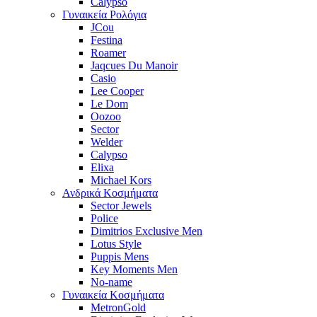
Calypso
Γυναικεία Ρολόγια
JCou
Festina
Roamer
Jaqcues Du Manoir
Casio
Lee Cooper
Le Dom
Oozoo
Sector
Welder
Calypso
Elixa
Michael Kors
Ανδρικά Κοσμήματα
Sector Jewels
Police
Dimitrios Exclusive Men
Lotus Style
Puppis Mens
Key Moments Men
No-name
Γυναικεία Κοσμήματα
MetronGold