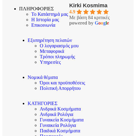
Kirki Kosmima
ΠΛΗΡΟΦΟΡΙΕΣ
4.9
Το Κατάστημά μας
Με βάση 84 κριτικές
Η Ιστορία μας
powered by
G
o
o
g
l
e
Επικοινωνία
Εξυπηρέτηση πελατών
Ο λογαριασμός μου
Μεταφορικά
Τρόποι πληρωμής
Υπηρεσίες
Νομικά θέματα
Όροι και προϋποθέσεις
Πολιτική Απορρήτου
ΚΑΤΗΓΟΡΙΕΣ
Ανδρικά Κοσμήματα
Ανδρικά Ρολόγια
Γυναικεία Κοσμήματα
Γυναικεία Ρολόγια
Παιδικά Κοσμήματα