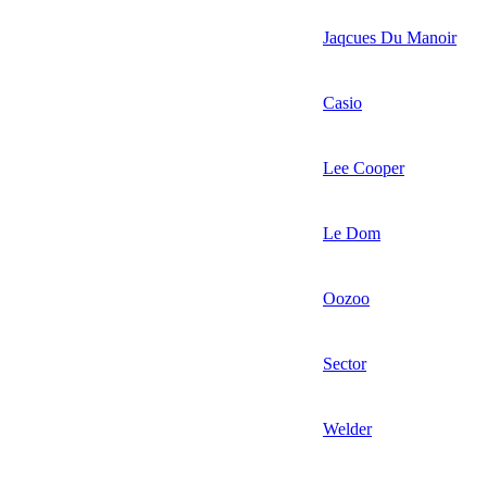
Jaqcues Du Manoir
Casio
Lee Cooper
Le Dom
Oozoo
Sector
Welder