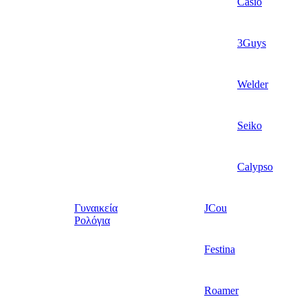
Casio
3Guys
Welder
Seiko
Calypso
Γυναικεία
JCou
Ρολόγια
Festina
Roamer