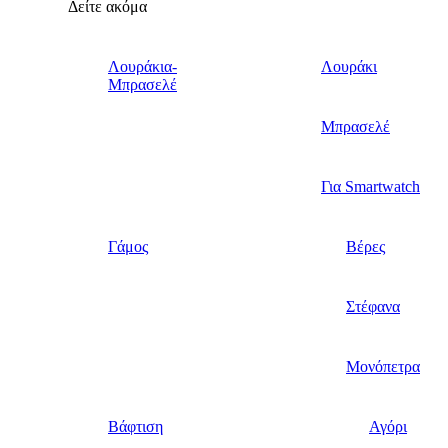
Δείτε ακόμα
Λουράκια-
Λουράκι
Μπρασελέ
Μπρασελέ
Για Smartwatch
Γάμος
Βέρες
Στέφανα
Μονόπετρα
Βάφτιση
Αγόρι