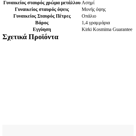
Γυναικείος σταυρός χρώμα μετάλλου
Ασημί
Γυναικείος σταυρός όψεις
Μονής όψης
Γυναικείος Σταυρός Πέτρες
Οπάλιο
Βάρος
1,4 γραμμάρια
Εγγύηση
Kirki Kosmima Guarantee
Σχετικά Προϊόντα
Ασημένιο Επιχρυσωμένο Γυναικείο Κολιέ Dimitrios-Exclusive
Με Δίχρωμη Αλυσίδα Και Σταυρό Με Λευκά Ζιργκόν κωδ.M9
270,00
€
Ασημένιο Επιχρυσωμένο Γυναικείο Κολιέ Με Σταυρό
κωδ.110045
39,00
€