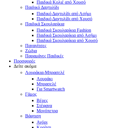
Παιδικά Κολιέ από Χρυσό
Παιδικό Δαχτυλίδι
Παιδικό Δαχτυλίδι από Ασήμι
Παιδικό Δαχτυλίδι από Χρυσό
Παιδικά Σκουλαρίκια
Παιδικά Σκουλαρίκια Fashion
Παιδικά Σκουλαρίκια από Ασήμι
Παιδικά Σκουλαρίκια από Χρυσό
Παναγίτσες
Ζώδια
Παραμάνες Παιδικές
Προσφορές
Δείτε ακόμα
Λουράκια-Μπρασελέ
Λουράκι
Μπρασελέ
Για Smartwatch
Γάμος
Βέρες
Στέφανα
Μονόπετρα
Βάφτιση
Αγόρι
Κορίτσι