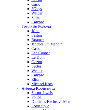
Casio
3Guys
Welder
Seiko
Calypso
Γυναικεία Ρολόγια
JCou
Festina
Roamer
Jaqcues Du Manoir
Casio
Lee Cooper
Le Dom
Oozoo
Sector
Welder
Calypso
Elixa
Michael Kors
Ανδρικά Κοσμήματα
Sector Jewels
Police
Dimitrios Exclusive Men
Lotus Style