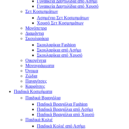
Γυναικεία Δαχτυλίδια από Ασήμι
Γυναικεία Δαχτυλίδια από Χρυσό
Σετ Κοσμημάτων
Ασημένιο Σετ Κοσμημάτων
Χρυσό Σετ Κοσμημάτων
Μονόπετρα
Διαμάντια
Σκουλαρίκια
Σκουλαρίκια Fashion
Σκουλαρίκια από Ασήμι
Σκουλαρίκια από Χρυσό
Οικογένεια
Μονογράμματα
Όνομα
Ζώδια
Παναγίτσες
Καρφίτσες
Παιδικά Κοσμήματα
Παιδικά Βραχιόλια
Παιδικά Βραχιόλια Fashion
Παιδικά Βραχιόλια από Ασήμι
Παιδικά Βραχιόλια από Χρυσό
Παιδικά Κολιέ
Παιδικά Κολιέ από Ασήμι