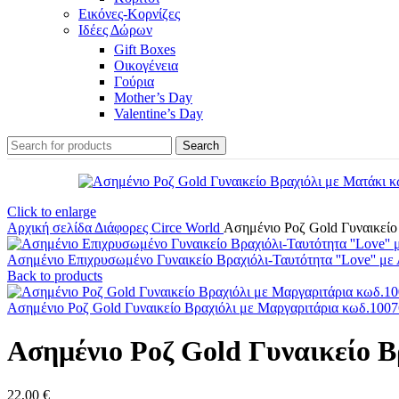
Εικόνες-Κορνίζες
Ιδέες Δώρων
Gift Boxes
Οικογένεια
Γούρια
Mother’s Day
Valentine’s Day
Search
Click to enlarge
Αρχική σελίδα
Διάφορες
Circe World
Ασημένιο Ροζ Gold Γυναικείο
Ασημένιο Επιχρυσωμένο Γυναικείο Βραχιόλι-Ταυτότητα ''Love'' μ
Back to products
Ασημένιο Ροζ Gold Γυναικείο Βραχιόλι με Μαργαριτάρια κωδ.100
Ασημένιο Ροζ Gold Γυναικείο 
22,00
€