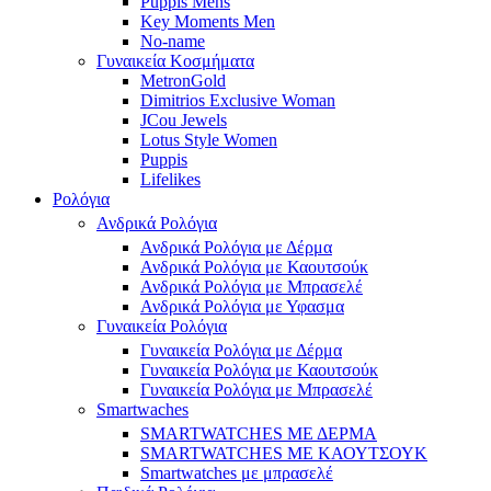
Puppis Mens
Key Moments Men
No-name
Γυναικεία Κοσμήματα
MetronGold
Dimitrios Exclusive Woman
JCou Jewels
Lotus Style Women
Puppis
Lifelikes
Ρολόγια
Ανδρικά Ρολόγια
Ανδρικά Ρολόγια με Δέρμα
Ανδρικά Ρολόγια με Καουτσούκ
Ανδρικά Ρολόγια με Μπρασελέ
Ανδρικά Ρολόγια με Υφασμα
Γυναικεία Ρολόγια
Γυναικεία Ρολόγια με Δέρμα
Γυναικεία Ρολόγια με Καουτσούκ
Γυναικεία Ρολόγια με Μπρασελέ
Smartwaches
SMARTWATCHES ΜΕ ΔΕΡΜΑ
SMARTWATCHES ΜΕ ΚΑΟΥΤΣΟΥΚ
Smartwatches με μπρασελέ