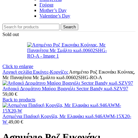
Γούρια
Mother’s Day
Valentine’s Day
Search
Sold out
Click to enlarge
Αρχική σελίδα
Εικόνες-Κορνίζες
Ασημένιο Ροζ Εικονάκι Κούνιας,
Με Παναγίτσα Με Σμάλτο κωδ.00602SHG-RO-A
Ανδρικό Δερμάτινο Μαύρο Βραχιόλι Sector Bandy κωδ.SZV97
59,00
€
Back to products
Ασημένια Παιδική Κορνίζα, Με Ελαφάκι κωδ.946AWM-15X20-
W
49,00
€
Ασημένιο Ροζ Εικονάκι