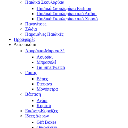
Παιδικά Σκουλαρίκια
Παιδικά Σκουλαρίκια Fashion
Παιδικά Σκουλαρίκια από Ασήμι
Παιδικά Σκουλαρίκια από Χρυσό
Παναγίτσες
Ζώδια
Παραμάνες Παιδικές
Προσφορές
Δείτε ακόμα
Λουράκια-Μπρασελέ
Λουράκι
Μπρασελέ
Για Smartwatch
Γάμος
Βέρες
Στέφανα
Μονόπετρα
Βάφτιση
Αγόρι
Κορίτσι
Εικόνες-Κορνίζες
Ιδέες Δώρων
Gift Boxes
Οικογένεια