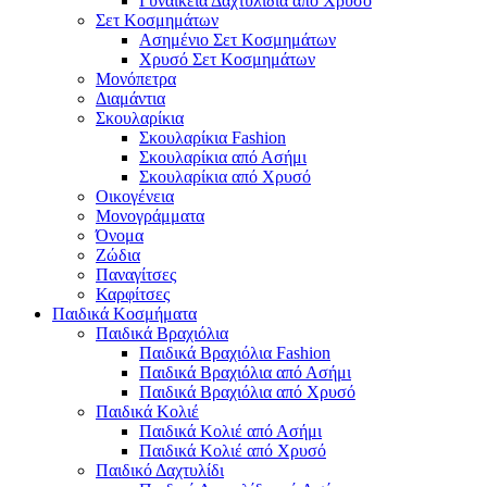
Γυναικεία Δαχτυλίδια από Χρυσό
Σετ Κοσμημάτων
Ασημένιο Σετ Κοσμημάτων
Χρυσό Σετ Κοσμημάτων
Μονόπετρα
Διαμάντια
Σκουλαρίκια
Σκουλαρίκια Fashion
Σκουλαρίκια από Ασήμι
Σκουλαρίκια από Χρυσό
Οικογένεια
Μονογράμματα
Όνομα
Ζώδια
Παναγίτσες
Καρφίτσες
Παιδικά Κοσμήματα
Παιδικά Βραχιόλια
Παιδικά Βραχιόλια Fashion
Παιδικά Βραχιόλια από Ασήμι
Παιδικά Βραχιόλια από Χρυσό
Παιδικά Κολιέ
Παιδικά Κολιέ από Ασήμι
Παιδικά Κολιέ από Χρυσό
Παιδικό Δαχτυλίδι