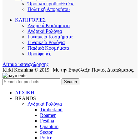
Όροι και προϋποθέσεις
Πολιτική Απορρήτου
ΚΑΤΗΓΟΡΙΕΣ
Ανδρικά Κοσμήματα
Ανδρικά Ρολόγια
Γυναικεία Κοσμήματα
Γυναικεία Ρολόγια
Παιδικά Κοσμήματα
Προσφορές
Αίτημα υπαναχώρησης
Kirki Kosmima © 2019 | Με την Επιφύλαξη Παντός Δικαιώματος.
Search
ΑΡΧΙΚΗ
BRANDS
Ανδρικά Ρολόγια
Timberland
Roamer
Festina
Quantum
Sector
Police