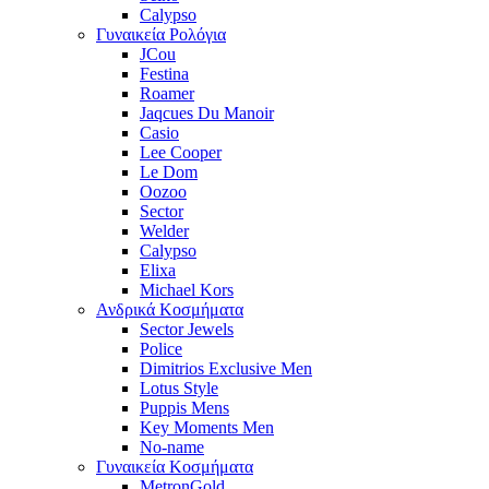
Calypso
Γυναικεία Ρολόγια
JCou
Festina
Roamer
Jaqcues Du Manoir
Casio
Lee Cooper
Le Dom
Oozoo
Sector
Welder
Calypso
Elixa
Michael Kors
Ανδρικά Κοσμήματα
Sector Jewels
Police
Dimitrios Exclusive Men
Lotus Style
Puppis Mens
Key Moments Men
No-name
Γυναικεία Κοσμήματα
MetronGold