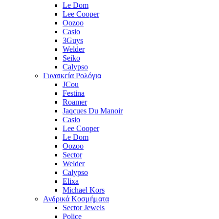
Le Dom
Lee Cooper
Oozoo
Casio
3Guys
Welder
Seiko
Calypso
Γυναικεία Ρολόγια
JCou
Festina
Roamer
Jaqcues Du Manoir
Casio
Lee Cooper
Le Dom
Oozoo
Sector
Welder
Calypso
Elixa
Michael Kors
Ανδρικά Κοσμήματα
Sector Jewels
Police