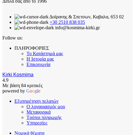
Δίπλα σας από το 1996
Δοϊρανης & Σπετσων, Καβαλα, 653 02
+30 2510 838 035
info@kosmima-kirki.gr
Follow us:
ΠΛΗΡΟΦΟΡΙΕΣ
Το Κατάστημά μας
Η Ιστορία μας
Επικοινωνία
Kirki Kosmima
4.9
Με βάση 84 κριτικές
powered by
G
o
o
g
l
e
Εξυπηρέτηση πελατών
Ο λογαριασμός μου
Μεταφορικά
Τρόποι πληρωμής
Υπηρεσίες
Νομικά θέματα