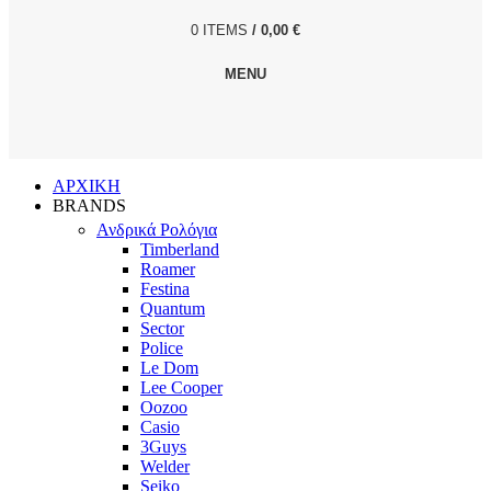
0
ITEMS
/
0,00
€
MENU
ΑΡΧΙΚΗ
BRANDS
Ανδρικά Ρολόγια
Timberland
Roamer
Festina
Quantum
Sector
Police
Le Dom
Lee Cooper
Oozoo
Casio
3Guys
Welder
Seiko