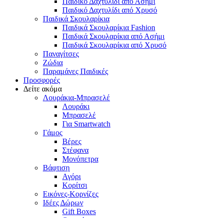
Παιδικό Δαχτυλίδι από Ασήμι
Παιδικό Δαχτυλίδι από Χρυσό
Παιδικά Σκουλαρίκια
Παιδικά Σκουλαρίκια Fashion
Παιδικά Σκουλαρίκια από Ασήμι
Παιδικά Σκουλαρίκια από Χρυσό
Παναγίτσες
Ζώδια
Παραμάνες Παιδικές
Προσφορές
Δείτε ακόμα
Λουράκια-Μπρασελέ
Λουράκι
Μπρασελέ
Για Smartwatch
Γάμος
Βέρες
Στέφανα
Μονόπετρα
Βάφτιση
Αγόρι
Κορίτσι
Εικόνες-Κορνίζες
Ιδέες Δώρων
Gift Boxes