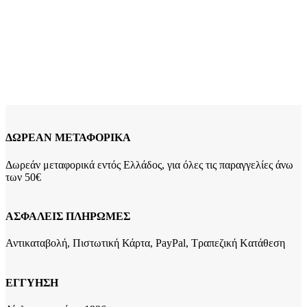
Ελεφαντάκι κωδ.906AWM-13X18-B
39,00
€
Ασημένια Μπλε Κορνίζα, Με Πεταλούδες Και Ελεφαντάκι Ασήμι
925 Διαστάσεις: 13*18cm 206924
Add to wishlist
Προσθήκη στο καλάθι
Quick view
ΔΩΡΕΑΝ ΜΕΤΑΦΟΡΙΚΑ
Δωρεάν μεταφορικά εντός Ελλάδος, για όλες τις παραγγελίες άνω
των 50€
ΑΣΦΑΛΕΙΣ ΠΛΗΡΩΜΕΣ
Αντικαταβολή, Πιστωτική Κάρτα, PayPal, Τραπεζική Kατάθεση
ΕΓΓΥΗΣΗ