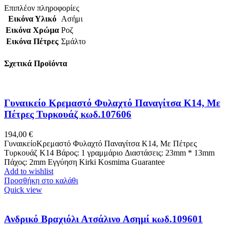
Επιπλέον πληροφορίες
Εικόνα Υλικό
Ασήμι
Εικόνα Χρώμα
Ροζ
Εικόνα Πέτρες
Σμάλτο
Σχετικά Προϊόντα
Γυναικείο Κρεμαστό Φυλαχτό Παναγίτσα K14, Με
Πέτρες Τυρκουάζ κωδ.107606
194,00
€
ΓυναικείοΚρεμαστό Φυλαχτό Παναγίτσα K14, Με Πέτρες
Τυρκουάζ Κ14 Βάρος: 1 γραμμάριo Διαστάσεις: 23mm * 13mm
Πάχος: 2mm Εγγύηση Kirki Kosmima Guarantee
Add to wishlist
Προσθήκη στο καλάθι
Quick view
Ανδρικό Βραχιόλι Ατσάλινο Ασημί κωδ.109601