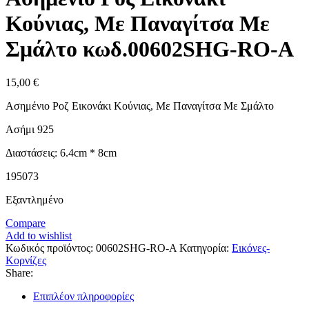
Κούνιας, Με Παναγίτσα Με
Σμάλτο κωδ.00602SHG-RO-A
15,00
€
Ασημένιο Ροζ Εικονάκι Κούνιας, Με Παναγίτσα Με Σμάλτο
Ασήμι 925
Διαστάσεις: 6.4cm * 8cm
195073
Εξαντλημένο
Compare
Add to wishlist
Κωδικός προϊόντος:
00602SHG-RO-A
Κατηγορία:
Εικόνες-
Κορνίζες
Share:
Επιπλέον πληροφορίες