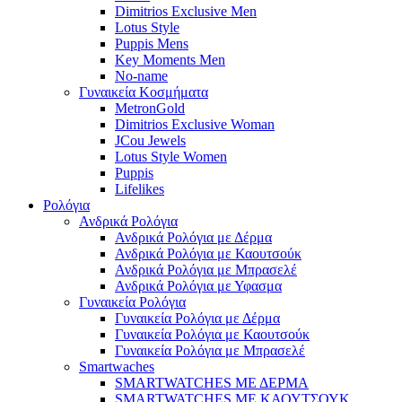
Dimitrios Exclusive Men
Lotus Style
Puppis Mens
Key Moments Men
No-name
Γυναικεία Κοσμήματα
MetronGold
Dimitrios Exclusive Woman
JCou Jewels
Lotus Style Women
Puppis
Lifelikes
Ρολόγια
Ανδρικά Ρολόγια
Ανδρικά Ρολόγια με Δέρμα
Ανδρικά Ρολόγια με Καουτσούκ
Ανδρικά Ρολόγια με Μπρασελέ
Ανδρικά Ρολόγια με Υφασμα
Γυναικεία Ρολόγια
Γυναικεία Ρολόγια με Δέρμα
Γυναικεία Ρολόγια με Καουτσούκ
Γυναικεία Ρολόγια με Μπρασελέ
Smartwaches
SMARTWATCHES ΜΕ ΔΕΡΜΑ
SMARTWATCHES ΜΕ ΚΑΟΥΤΣΟΥΚ