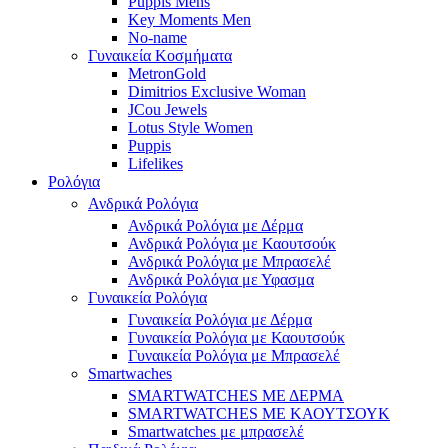
Puppis Mens
Key Moments Men
No-name
Γυναικεία Κοσμήματα
MetronGold
Dimitrios Exclusive Woman
JCou Jewels
Lotus Style Women
Puppis
Lifelikes
Ρολόγια
Ανδρικά Ρολόγια
Ανδρικά Ρολόγια με Δέρμα
Ανδρικά Ρολόγια με Καουτσούκ
Ανδρικά Ρολόγια με Μπρασελέ
Ανδρικά Ρολόγια με Υφασμα
Γυναικεία Ρολόγια
Γυναικεία Ρολόγια με Δέρμα
Γυναικεία Ρολόγια με Καουτσούκ
Γυναικεία Ρολόγια με Μπρασελέ
Smartwaches
SMARTWATCHES ΜΕ ΔΕΡΜΑ
SMARTWATCHES ΜΕ ΚΑΟΥΤΣΟΥΚ
Smartwatches με μπρασελέ