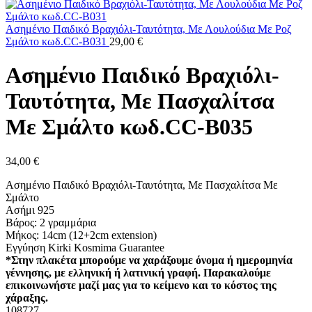
Ασημένιο Παιδικό Βραχιόλι-Ταυτότητα, Με Λουλούδια Με Ροζ
Σμάλτο κωδ.CC-B031
29,00
€
Ασημένιο Παιδικό Βραχιόλι-
Ταυτότητα, Με Πασχαλίτσα
Με Σμάλτο κωδ.CC-B035
34,00
€
Ασημένιο Παιδικό Βραχιόλι-Ταυτότητα, Με Πασχαλίτσα Με
Σμάλτο
Ασήμι 925
Βάρος: 2 γραμμάρια
Μήκος: 14cm (12+2cm extension)
Εγγύηση Kirki Kosmima Guarantee
*Στην πλακέτα μπορούμε να χαράξουμε όνομα ή ημερομηνία
γέννησης, με ελληνική ή λατινική γραφή. Παρακαλούμε
επικοινωνήστε μαζί μας για το κείμενο και το κόστος της
χάραξης.
108727