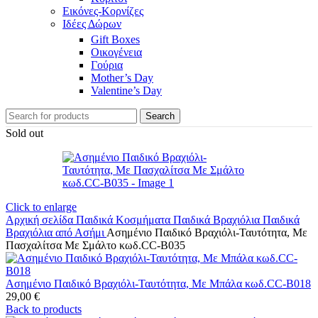
Εικόνες-Κορνίζες
Ιδέες Δώρων
Gift Boxes
Οικογένεια
Γούρια
Mother’s Day
Valentine’s Day
Search
Sold out
Click to enlarge
Αρχική σελίδα
Παιδικά Κοσμήματα
Παιδικά Βραχιόλια
Παιδικά
Βραχιόλια από Ασήμι
Ασημένιο Παιδικό Βραχιόλι-Ταυτότητα, Με
Πασχαλίτσα Με Σμάλτο κωδ.CC-B035
Ασημένιο Παιδικό Βραχιόλι-Ταυτότητα, Με Μπάλα κωδ.CC-B018
29,00
€
Back to products