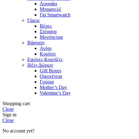
Λουράκι
Μπρασελέ
Για Smartwatch
Γάμος
Βέρες
Στέφανα
Μονόπετρα
Βάφτιση
Αγόρι
Κορίτσι
Εικόνες-Κορνίζες
Ιδέες Δώρων
Gift Boxes
Οικογένεια
Γούρια
Mother’s Day
Valentine’s Day
Shopping cart
Close
Sign in
Close
No account yet?