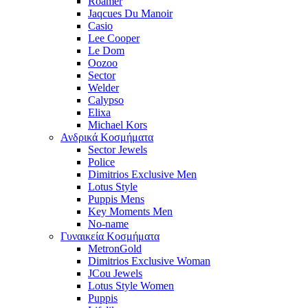
Roamer
Jaqcues Du Manoir
Casio
Lee Cooper
Le Dom
Oozoo
Sector
Welder
Calypso
Elixa
Michael Kors
Ανδρικά Κοσμήματα
Sector Jewels
Police
Dimitrios Exclusive Men
Lotus Style
Puppis Mens
Key Moments Men
No-name
Γυναικεία Κοσμήματα
MetronGold
Dimitrios Exclusive Woman
JCou Jewels
Lotus Style Women
Puppis