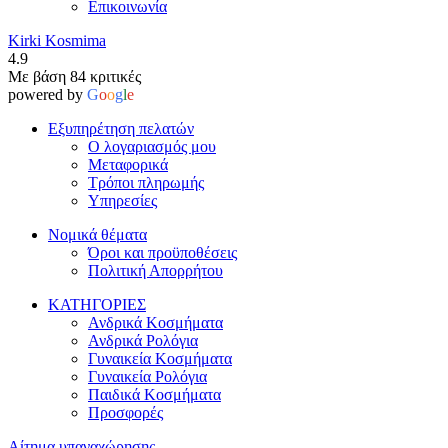
Επικοινωνία
Kirki Kosmima
4.9
Με βάση 84 κριτικές
powered by
G
o
o
g
l
e
Εξυπηρέτηση πελατών
Ο λογαριασμός μου
Μεταφορικά
Τρόποι πληρωμής
Υπηρεσίες
Νομικά θέματα
Όροι και προϋποθέσεις
Πολιτική Απορρήτου
ΚΑΤΗΓΟΡΙΕΣ
Ανδρικά Κοσμήματα
Ανδρικά Ρολόγια
Γυναικεία Κοσμήματα
Γυναικεία Ρολόγια
Παιδικά Κοσμήματα
Προσφορές
Αίτημα υπαναχώρησης