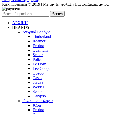
Kirki Kosmima © 2019 | Με την Επιφύλαξη Παντός Δικαιώματος.
Search
ΑΡΧΙΚΗ
BRANDS
Ανδρικά Ρολόγια
Timberland
Roamer
Festina
Quantum
Sector
Police
Le Dom
Lee Cooper
Oozoo
Casio
3Guys
Welder
Seiko
Calypso
Γυναικεία Ρολόγια
JCou
Festina