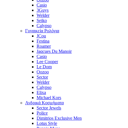
Casio
3Guys
Welder
Seiko
Calypso
Γυναικεία Ρολόγια
JCou
Festina
Roamer
Jaqcues Du Manoir
Casio
Lee Cooper
Le Dom
Oozoo
Sector
Welder
Calypso
Elixa
Michael Kors
Ανδρικά Κοσμήματα
Sector Jewels
Police
Dimitrios Exclusive Men
Lotus Style