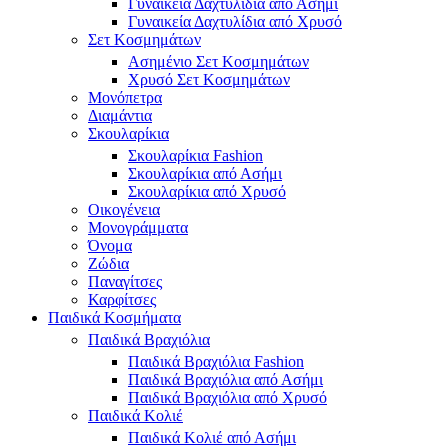
Γυναικεία Δαχτυλίδια από Ασήμι
Γυναικεία Δαχτυλίδια από Χρυσό
Σετ Κοσμημάτων
Ασημένιο Σετ Κοσμημάτων
Χρυσό Σετ Κοσμημάτων
Μονόπετρα
Διαμάντια
Σκουλαρίκια
Σκουλαρίκια Fashion
Σκουλαρίκια από Ασήμι
Σκουλαρίκια από Χρυσό
Οικογένεια
Μονογράμματα
Όνομα
Ζώδια
Παναγίτσες
Καρφίτσες
Παιδικά Κοσμήματα
Παιδικά Βραχιόλια
Παιδικά Βραχιόλια Fashion
Παιδικά Βραχιόλια από Ασήμι
Παιδικά Βραχιόλια από Χρυσό
Παιδικά Κολιέ
Παιδικά Κολιέ από Ασήμι