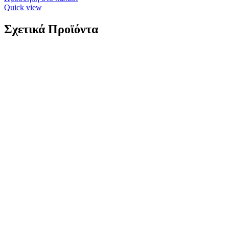
Quick view
Σχετικά Προϊόντα
Ασημένιο Επιχρυσωμένο Παιδικό Βραχιόλι-
Ταυτότητα, Με Σταυρουδάκι Και Ματάκι
κωδ.110093
33,00
€
Ασημένιο Επιχρυσωμένο Παιδικό Βραχιόλι-Ταυτότητα, Με
Σταυρουδάκι Και Ματάκι Ασήμι 925 Βάρος:1 γραμμάρια Μήκος:
17cm Εγγύηση Kirki Kosmima Guarantee
*Στην πλακέτα
μπορούμε να χαράξουμε όνομα ή ημερομηνία γέννησης, με
ελληνική ή λατινική γραφή. Παρακαλούμε επικοινωνήστε μαζί
μας για το κείμενο και το κόστος της χάραξης.
Add to wishlist
Προσθήκη στο καλάθι
Quick view
Ασημένιο Παιδικό Βραχιόλι-Ταυτότητα, Με