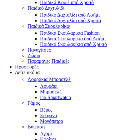
Παιδικά Κολιέ από Χρυσό
Παιδικό Δαχτυλίδι
Παιδικό Δαχτυλίδι από Ασήμι
Παιδικό Δαχτυλίδι από Χρυσό
Παιδικά Σκουλαρίκια
Παιδικά Σκουλαρίκια Fashion
Παιδικά Σκουλαρίκια από Ασήμι
Παιδικά Σκουλαρίκια από Χρυσό
Παναγίτσες
Ζώδια
Παραμάνες Παιδικές
Προσφορές
Δείτε ακόμα
Λουράκια-Μπρασελέ
Λουράκι
Μπρασελέ
Για Smartwatch
Γάμος
Βέρες
Στέφανα
Μονόπετρα
Βάφτιση
Αγόρι
Κορίτσι