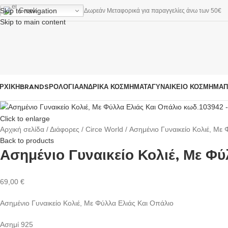
Greek
Skip to navigation
Δωρεάν Μεταφορικά για παραγγελίες άνω των 50€
Skip to main content
ΡΧΙΚΗ
BRANDS
ΡΟΛΌΓΙΑ
ΑΝΔΡΙΚΆ ΚΟΣΜΉΜΑΤΑ
ΓΥΝΑΙΚΕΊΟ ΚΟΣΜΉΜΑ
Π
Click to enlarge
Αρχική σελίδα
Διάφορες
Circe World
Ασημένιο Γυναικείο Κολιέ, Με
Back to products
Ασημένιο Γυναικείο Κολιέ, Με Φ
69,00
€
Ασημένιο Γυναικείο Κολιέ, Με Φύλλα Ελιάς Και Οπάλιο
Ασημί 925