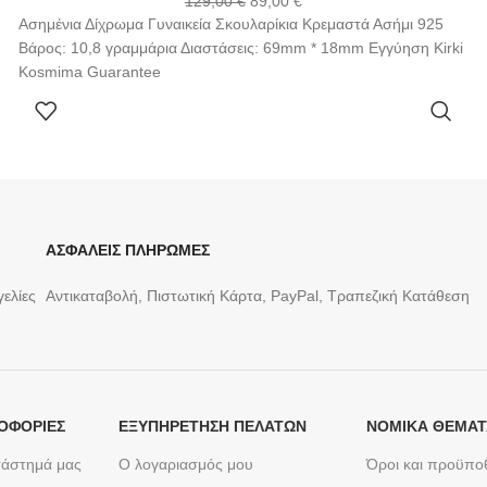
129,00
€
89,00
€
Ασημένια Δίχρωμα Γυναικεία Σκουλαρίκια Κρεμαστά Ασήμι 925
Βάρος: 10,8 γραμμάρια Διαστάσεις: 69mm * 18mm Εγγύηση Kirki
Kosmima Guarantee
ΠΡΟΣΘΉΚΗ ΣΤΟ ΚΑΛΆΘΙ
ΑΣΦΑΛΕΙΣ ΠΛΗΡΩΜΕΣ
ελίες
Αντικαταβολή, Πιστωτική Κάρτα, PayPal, Τραπεζική Kατάθεση
ΟΦΟΡΙΕΣ
ΕΞΥΠΗΡΈΤΗΣΗ ΠΕΛΑΤΏΝ
ΝΟΜΙΚΆ ΘΈΜΑ
τάστημά μας
Ο λογαριασμός μου
Όροι και προϋπο