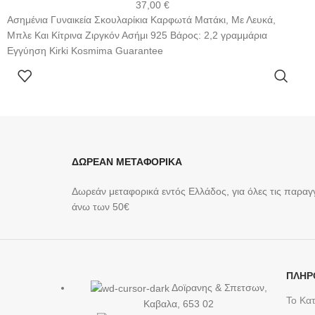
37,00
€
Ασημένια Γυναικεία Σκουλαρίκια Καρφωτά Ματάκι, Με Λευκά,
Μπλε Και Κίτρινα Ζιργκόν Ασήμι 925 Βάρος: 2,2 γραμμάρια
Εγγύηση Kirki Kosmima Guarantee
ΠΡΟΣΘΉΚΗ ΣΤΟ ΚΑΛΆΘΙ
ΔΩΡΕΑΝ ΜΕΤΑΦΟΡΙΚΑ
Δωρεάν μεταφορικά εντός Ελλάδος, για όλες τις παραγγ
άνω των 50€
ΠΛΗΡ
Δοϊρανης & Σπετσων,
Το Κα
Καβαλα, 653 02