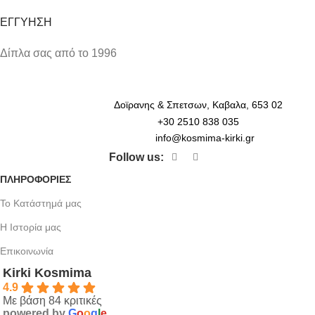
ΕΓΓΥΗΣΗ
Δίπλα σας από το 1996
Δοϊρανης & Σπετσων, Καβαλα, 653 02
+30 2510 838 035
info@kosmima-kirki.gr
Follow us:
ΠΛΗΡΟΦΟΡΙΕΣ
Το Κατάστημά μας
Η Ιστορία μας
Επικοινωνία
Kirki Kosmima
4.9
Με βάση 84 κριτικές
powered by
G
o
o
g
l
e