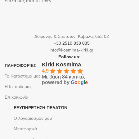
Δίπλα σας από το 1996
Δοϊρανης & Σπετσων, Καβαλα, 653 02
+30 2510 838 035
info@kosmima-kirki.gr
Follow us:
Kirki Kosmima
ΠΛΗΡΟΦΟΡΙΕΣ
4.9
Το Κατάστημά μας
Με βάση 84 κριτικές
powered by
G
o
o
g
l
e
Η Ιστορία μας
Επικοινωνία
ΕΞΥΠΗΡΈΤΗΣΗ ΠΕΛΑΤΏΝ
Ο λογαριασμός μου
Μεταφορικά