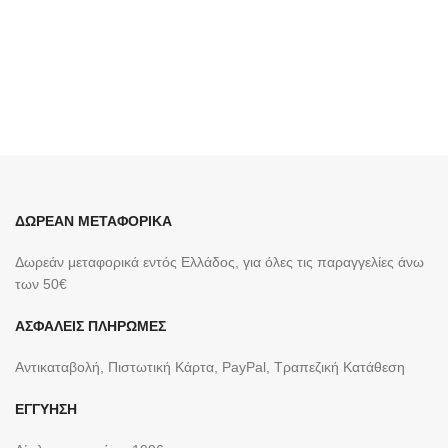
Guarantee Δείτε
εδώ
τον
Οδηγό Μέτρησης Μεγέθους
Δαχτυλιδιών
ΠΡΟΣΘΉΚΗ
ΣΤΟ
ΚΑΛΆΘΙ
ΔΩΡΕΑΝ ΜΕΤΑΦΟΡΙΚΑ
Δωρεάν μεταφορικά εντός Ελλάδος, για όλες τις παραγγελίες άνω
των 50€
ΑΣΦΑΛΕΙΣ ΠΛΗΡΩΜΕΣ
Αντικαταβολή, Πιστωτική Κάρτα, PayPal, Τραπεζική Kατάθεση
ΕΓΓΥΗΣΗ