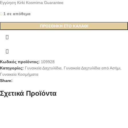
Εγγύηση Kirki Kosmima Guarantee
1 σε απόθεμα
ΠΡΟΣΘΉΚΗ ΣΤΟ ΚΑΛΆΘΙ
Κωδικός προϊόντος:
109928
Κατηγορίες:
Γυναικεία Δαχτυλίδια
,
Γυναικεία Δαχτυλίδια από Ασήμι
,
Γυναικεία Κοσμήματα
Share:
Σχετικά Προϊόντα
Ασημένιο Γυναικείο Δαχτυλίδι
Ασημένιο Ροζ Gold Γυναικείο
Στρόγγυλη Ροζέτα, Με Λευκά
Δαχτυλίδι Cameo, Με Φιγούρα
Ζιργκόν κωδ.109979
Γυναίκας Και Λευκά Ζιργκόν
κωδ.109649
49,00
€