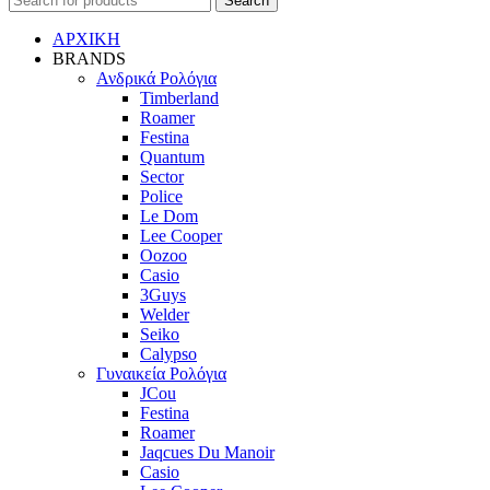
Search
ΑΡΧΙΚΗ
BRANDS
Ανδρικά Ρολόγια
Timberland
Roamer
Festina
Quantum
Sector
Police
Le Dom
Lee Cooper
Oozoo
Casio
3Guys
Welder
Seiko
Calypso
Γυναικεία Ρολόγια
JCou
Festina
Roamer
Jaqcues Du Manoir
Casio