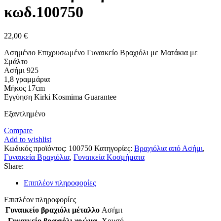
κωδ.100750
22,00
€
Ασημένιο Επιχρυσωμένο Γυναικείο Βραχιόλι με Ματάκια με
Σμάλτο
Ασήμι 925
1,8 γραμμάρια
Μήκος 17cm
Εγγύηση Kirki Kosmima Guarantee
Εξαντλημένο
Compare
Add to wishlist
Κωδικός προϊόντος:
100750
Κατηγορίες:
Βραχιόλια από Ασήμι
,
Γυναικεία Βραχιόλια
,
Γυναικεία Κοσμήματα
Share:
Επιπλέον πληροφορίες
Επιπλέον πληροφορίες
Γυναικείο βραχιόλι μέταλλο
Ασήμι
Γυναικείο βραχιόλι χρώμα
Χρυσό