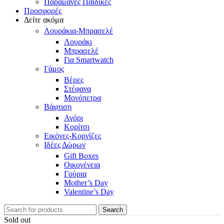
Παραμάνες Παιδικές
Προσφορές
Δείτε ακόμα
Λουράκια-Μπρασελέ
Λουράκι
Μπρασελέ
Για Smartwatch
Γάμος
Βέρες
Στέφανα
Μονόπετρα
Βάφτιση
Αγόρι
Κορίτσι
Εικόνες-Κορνίζες
Ιδέες Δώρων
Gift Boxes
Οικογένεια
Γούρια
Mother’s Day
Valentine’s Day
Search
Sold out