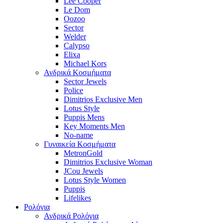
Lee Cooper
Le Dom
Oozoo
Sector
Welder
Calypso
Elixa
Michael Kors
Ανδρικά Κοσμήματα
Sector Jewels
Police
Dimitrios Exclusive Men
Lotus Style
Puppis Mens
Key Moments Men
No-name
Γυναικεία Κοσμήματα
MetronGold
Dimitrios Exclusive Woman
JCou Jewels
Lotus Style Women
Puppis
Lifelikes
Ρολόγια
Ανδρικά Ρολόγια