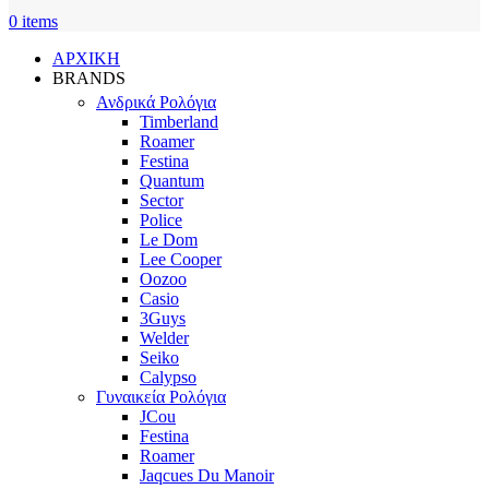
0
items
ΑΡΧΙΚΗ
BRANDS
Ανδρικά Ρολόγια
Timberland
Roamer
Festina
Quantum
Sector
Police
Le Dom
Lee Cooper
Oozoo
Casio
3Guys
Welder
Seiko
Calypso
Γυναικεία Ρολόγια
JCou
Festina
Roamer
Jaqcues Du Manoir