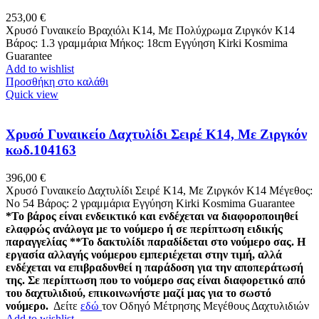
253,00
€
Χρυσό Γυναικείο Βραχιόλι Κ14, Με Πολύχρωμα Ζιργκόν Κ14
Βάρος: 1.3 γραμμάρια Μήκος: 18cm Εγγύηση Kirki Kosmima
Guarantee
Add to wishlist
Προσθήκη στο καλάθι
Quick view
Χρυσό Γυναικείο Δαχτυλίδι Σειρέ Κ14, Με Ζιργκόν
κωδ.104163
396,00
€
Χρυσό Γυναικείο Δαχτυλίδι Σειρέ Κ14, Με Ζιργκόν K14 Μέγεθος:
Νο 54 Βάρος: 2 γραμμάρια Εγγύηση Kirki Kosmima Guarantee
*Το βάρος είναι ενδεικτικό και ενδέχεται να διαφοροποιηθεί
ελαφρώς ανάλογα με το νούμερο ή σε περίπτωση ειδικής
παραγγελίας
**Το δακτυλίδι παραδίδεται στο νούμερο σας. Η
εργασία αλλαγής νούμερου εμπεριέχεται στην τιμή, αλλά
ενδέχεται να επιβραδυνθεί η παράδοση για την αποπεράτωσή
της. Σε περίπτωση που το νούμερο σας είναι διαφορετικό από
του δαχτυλιδιού, επικοινωνήστε μαζί μας για το σωστό
νούμερο.
Δείτε
εδώ
τον Οδηγό Μέτρησης Μεγέθους Δαχτυλιδιών
Add to wishlist