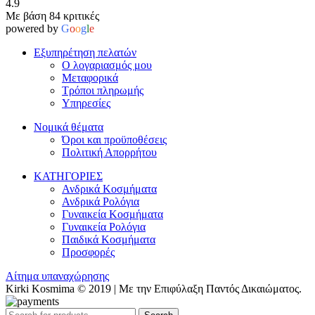
4.9
Με βάση 84 κριτικές
powered by
G
o
o
g
l
e
Εξυπηρέτηση πελατών
Ο λογαριασμός μου
Μεταφορικά
Τρόποι πληρωμής
Υπηρεσίες
Νομικά θέματα
Όροι και προϋποθέσεις
Πολιτική Απορρήτου
ΚΑΤΗΓΟΡΙΕΣ
Ανδρικά Κοσμήματα
Ανδρικά Ρολόγια
Γυναικεία Κοσμήματα
Γυναικεία Ρολόγια
Παιδικά Κοσμήματα
Προσφορές
Αίτημα υπαναχώρησης
Kirki Kosmima © 2019 | Με την Επιφύλαξη Παντός Δικαιώματος.