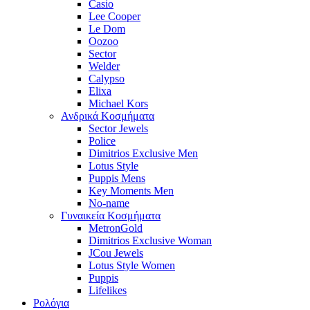
Casio
Lee Cooper
Le Dom
Oozoo
Sector
Welder
Calypso
Elixa
Michael Kors
Ανδρικά Κοσμήματα
Sector Jewels
Police
Dimitrios Exclusive Men
Lotus Style
Puppis Mens
Key Moments Men
No-name
Γυναικεία Κοσμήματα
MetronGold
Dimitrios Exclusive Woman
JCou Jewels
Lotus Style Women
Puppis
Lifelikes
Ρολόγια