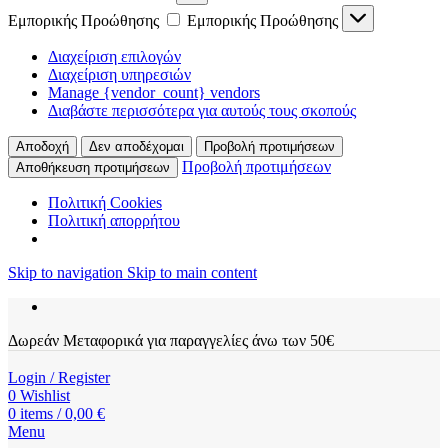
Εμπορικής Προώθησης
Εμπορικής Προώθησης
Διαχείριση επιλογών
Διαχείριση υπηρεσιών
Manage {vendor_count} vendors
Διαβάστε περισσότερα για αυτούς τους σκοπούς
Αποδοχή
Δεν αποδέχομαι
Προβολή προτιμήσεων
Προβολή προτιμήσεων
Αποθήκευση προτιμήσεων
Πολιτική Cookies
Πολιτική απορρήτου
Skip to navigation
Skip to main content
Δωρεάν Μεταφορικά για παραγγελίες άνω των 50€
Login / Register
0
Wishlist
0
items
/
0,00
€
Menu