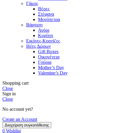
Γάμος
Βέρες
Στέφανα
Μονόπετρα
Βάφτιση
Αγόρι
Κορίτσι
Εικόνες-Κορνίζες
Ιδέες Δώρων
Gift Boxes
Οικογένεια
Γούρια
Mother’s Day
Valentine’s Day
Shopping cart
Close
Sign in
Close
No account yet?
Create an Account
Διαχείριση συγκατάθεσης
0
Wishlist