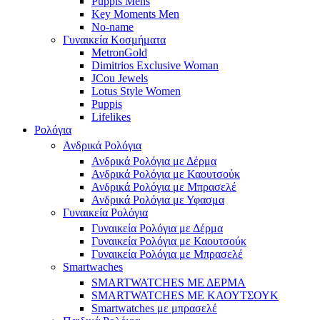
Puppis Mens
Key Moments Men
No-name
Γυναικεία Κοσμήματα
MetronGold
Dimitrios Exclusive Woman
JCou Jewels
Lotus Style Women
Puppis
Lifelikes
Ρολόγια
Ανδρικά Ρολόγια
Ανδρικά Ρολόγια με Δέρμα
Ανδρικά Ρολόγια με Καουτσούκ
Ανδρικά Ρολόγια με Μπρασελέ
Ανδρικά Ρολόγια με Υφασμα
Γυναικεία Ρολόγια
Γυναικεία Ρολόγια με Δέρμα
Γυναικεία Ρολόγια με Καουτσούκ
Γυναικεία Ρολόγια με Μπρασελέ
Smartwaches
SMARTWATCHES ΜΕ ΔΕΡΜΑ
SMARTWATCHES ΜΕ ΚΑΟΥΤΣΟΥΚ
Smartwatches με μπρασελέ