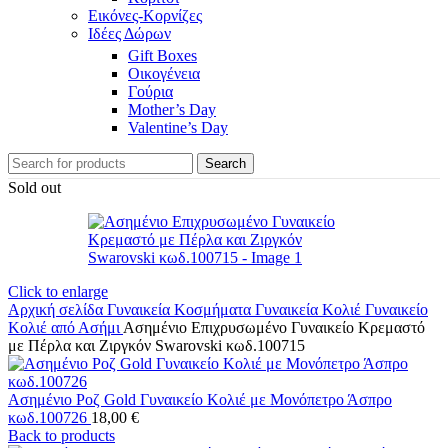
Εικόνες-Κορνίζες
Ιδέες Δώρων
Gift Boxes
Οικογένεια
Γούρια
Mother’s Day
Valentine’s Day
Search
Sold out
Click to enlarge
Αρχική σελίδα
Γυναικεία Κοσμήματα
Γυναικεία Κολιέ
Γυναικείο
Κολιέ από Ασήμι
Ασημένιο Επιχρυσωμένο Γυναικείο Κρεμαστό
με Πέρλα και Ζιργκόν Swarovski κωδ.100715
Ασημένιο Ροζ Gold Γυναικείο Κολιέ με Μονόπετρο Άσπρο
κωδ.100726
18,00
€
Back to products