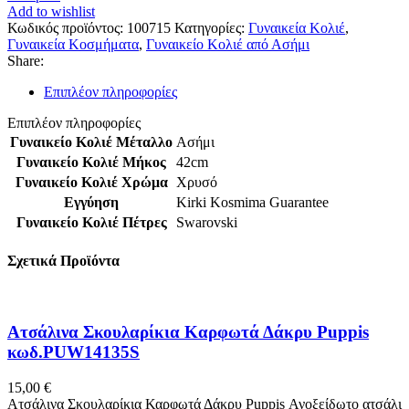
Add to wishlist
Κωδικός προϊόντος:
100715
Κατηγορίες:
Γυναικεία Κολιέ
,
Γυναικεία Κοσμήματα
,
Γυναικείο Κολιέ από Ασήμι
Share:
Επιπλέον πληροφορίες
Επιπλέον πληροφορίες
Γυναικείο Κολιέ Μέταλλο
Ασήμι
Γυναικείο Κολιέ Μήκος
42cm
Γυναικείο Κολιέ Χρώμα
Χρυσό
Εγγύηση
Kirki Kosmima Guarantee
Γυναικείο Κολιέ Πέτρες
Swarovski
Σχετικά Προϊόντα
Ατσάλινα Σκουλαρίκια Καρφωτά Δάκρυ Puppis
κωδ.PUW14135S
15,00
€
Ατσάλινα Σκουλαρίκια Καρφωτά Δάκρυ Puppis Ανοξείδωτο ατσάλι