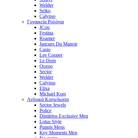
Welder
Seiko
Calypso
Γυναικεία Ρολόγια
JCou
Festina
Roamer
Jaqcues Du Manoir
Casio
Lee Cooper
Le Dom
Oozoo
Sector
Welder
Calypso
Elixa
Michael Kors
Ανδρικά Κοσμήματα
Sector Jewels
Police
Dimitrios Exclusive Men
Lotus Style
Puppis Mens
Key Moments Men