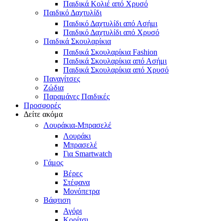
Παιδικά Κολιέ από Χρυσό
Παιδικό Δαχτυλίδι
Παιδικό Δαχτυλίδι από Ασήμι
Παιδικό Δαχτυλίδι από Χρυσό
Παιδικά Σκουλαρίκια
Παιδικά Σκουλαρίκια Fashion
Παιδικά Σκουλαρίκια από Ασήμι
Παιδικά Σκουλαρίκια από Χρυσό
Παναγίτσες
Ζώδια
Παραμάνες Παιδικές
Προσφορές
Δείτε ακόμα
Λουράκια-Μπρασελέ
Λουράκι
Μπρασελέ
Για Smartwatch
Γάμος
Βέρες
Στέφανα
Μονόπετρα
Βάφτιση
Αγόρι
Κορίτσι