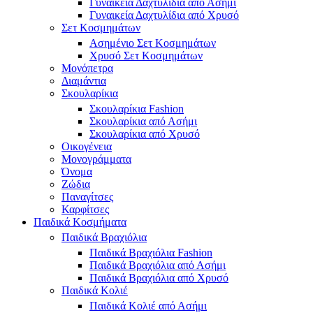
Γυναικεία Δαχτυλίδια από Ασήμι
Γυναικεία Δαχτυλίδια από Χρυσό
Σετ Κοσμημάτων
Ασημένιο Σετ Κοσμημάτων
Χρυσό Σετ Κοσμημάτων
Μονόπετρα
Διαμάντια
Σκουλαρίκια
Σκουλαρίκια Fashion
Σκουλαρίκια από Ασήμι
Σκουλαρίκια από Χρυσό
Οικογένεια
Μονογράμματα
Όνομα
Ζώδια
Παναγίτσες
Καρφίτσες
Παιδικά Κοσμήματα
Παιδικά Βραχιόλια
Παιδικά Βραχιόλια Fashion
Παιδικά Βραχιόλια από Ασήμι
Παιδικά Βραχιόλια από Χρυσό
Παιδικά Κολιέ
Παιδικά Κολιέ από Ασήμι