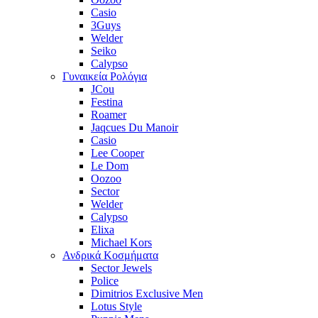
Casio
3Guys
Welder
Seiko
Calypso
Γυναικεία Ρολόγια
JCou
Festina
Roamer
Jaqcues Du Manoir
Casio
Lee Cooper
Le Dom
Oozoo
Sector
Welder
Calypso
Elixa
Michael Kors
Ανδρικά Κοσμήματα
Sector Jewels
Police
Dimitrios Exclusive Men
Lotus Style