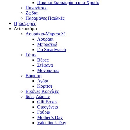
Παιδικά Σκουλαρίκια από Χρυσό
Παναγίτσες
Ζώδια
Παραμάνες Παιδικές
Προσφορές
Δείτε ακόμα
Λουράκια-Μπρασελέ
Λουράκι
Μπρασελέ
Για Smartwatch
Γάμος
Βέρες
Στέφανα
Μονόπετρα
Βάφτιση
Αγόρι
Κορίτσι
Εικόνες-Κορνίζες
Ιδέες Δώρων
Gift Boxes
Οικογένεια
Γούρια
Mother’s Day
Valentine’s Day