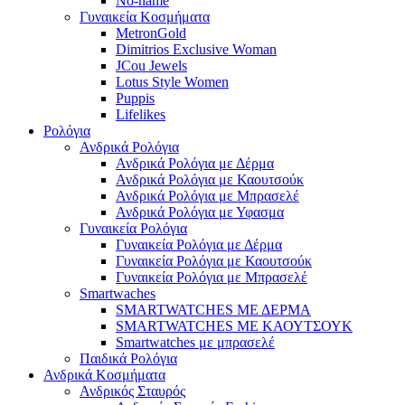
No-name
Γυναικεία Κοσμήματα
MetronGold
Dimitrios Exclusive Woman
JCou Jewels
Lotus Style Women
Puppis
Lifelikes
Ρολόγια
Ανδρικά Ρολόγια
Ανδρικά Ρολόγια με Δέρμα
Ανδρικά Ρολόγια με Καουτσούκ
Ανδρικά Ρολόγια με Μπρασελέ
Ανδρικά Ρολόγια με Υφασμα
Γυναικεία Ρολόγια
Γυναικεία Ρολόγια με Δέρμα
Γυναικεία Ρολόγια με Καουτσούκ
Γυναικεία Ρολόγια με Μπρασελέ
Smartwaches
SMARTWATCHES ΜΕ ΔΕΡΜΑ
SMARTWATCHES ΜΕ ΚΑΟΥΤΣΟΥΚ
Smartwatches με μπρασελέ
Παιδικά Ρολόγια
Ανδρικά Κοσμήματα
Ανδρικός Σταυρός