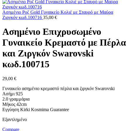
Ασημένιο Ροζ Gold Γυναικείο Κολιέ με Σταυρό με Μαύρα
Ζιργκόν κωδ.100716
35,00
€
Ασημένιο Επιχρυσωμένο
Γυναικείο Κρεμαστό με Πέρλα
και Ζιργκόν Swarovski
κωδ.100715
29,00
€
Γυναικείο ασημένιο κρεμαστό πέρλα και ζιργκόν Swarovski
Ασήμι 925
2.0 γραμμάρια
Μήκος 42cm
Eγγύηση Kirki Kosmima Guarantee
Εξαντλημένο
Compare