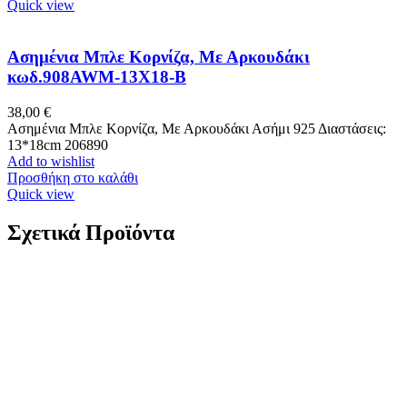
Quick view
Ασημένια Μπλε Κορνίζα, Με Αρκουδάκι
κωδ.908AWM-13X18-B
38,00
€
Ασημένια Μπλε Κορνίζα, Με Αρκουδάκι Ασήμι 925 Διαστάσεις:
13*18cm 206890
Add to wishlist
Προσθήκη στο καλάθι
Quick view
Σχετικά Προϊόντα
Ασημένιο Επίχρυσο Γυναικείο Κολιέ Δάκρυ, Με Ροζ
Και Λευκό Ζιργκόν κωδ.110044
44,00
€
Ασημένιο Επίχρυσο Γυναικείο Κολιέ Δάκρυ, Με Ροζ Και Λευκό
Ζιργκόν Ασημί 925 Μήκος αλυσίδας: 40cm Βάρος: 2,7 γραμμάρια