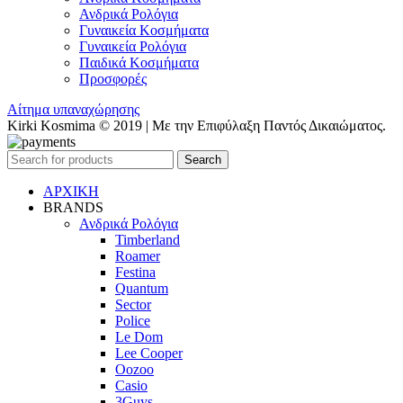
Ανδρικά Ρολόγια
Γυναικεία Κοσμήματα
Γυναικεία Ρολόγια
Παιδικά Κοσμήματα
Προσφορές
Αίτημα υπαναχώρησης
Kirki Kosmima © 2019 | Με την Επιφύλαξη Παντός Δικαιώματος.
Search
ΑΡΧΙΚΗ
BRANDS
Ανδρικά Ρολόγια
Timberland
Roamer
Festina
Quantum
Sector
Police
Le Dom
Lee Cooper
Oozoo
Casio
3Guys