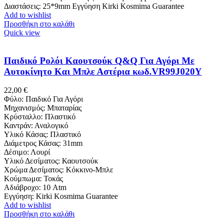
Διαστάσεις: 25*9mm Εγγύηση Kirki Kosmima Guarantee
Add to wishlist
Προσθήκη στο καλάθι
Quick view
Παιδικό Ρολόι Καουτσούκ Q&Q Για Αγόρι Με
Αυτοκίνητο Και Μπλε Αστέρια κωδ.VR99J020Y
22,00
€
Φύλο:
Παιδικό Για Αγόρι
Μηχανισμός:
Μπαταρίας
Κρύσταλλο:
Πλαστικό
Καντράν:
Αναλογικό
Υλικό Κάσας:
Πλαστικό
Διάμετρος Κάσας: 31
mm
Δέσιμο:
Λουρί
Υλικό Δεσίματος:
Καουτσούκ
Χρώμα Δεσίματος: Κόκκινο-Μπλε
Κούμπωμα:
Τοκάς
Αδιάβροχο: 10
Atm
Εγγύηση: Kirki Kosmima Guarantee
Add to wishlist
Προσθήκη στο καλάθι