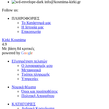
info@kosmima-kirki.gr
Follow us:
ΠΛΗΡΟΦΟΡΙΕΣ
Το Κατάστημά μας
Η Ιστορία μας
Επικοινωνία
Kirki Kosmima
4.9
Με βάση 84 κριτικές
powered by
G
o
o
g
l
e
Εξυπηρέτηση πελατών
Ο λογαριασμός μου
Μεταφορικά
Τρόποι πληρωμής
Υπηρεσίες
Νομικά θέματα
Όροι και προϋποθέσεις
Πολιτική Απορρήτου
ΚΑΤΗΓΟΡΙΕΣ
Ανδρικά Κοσμήματα