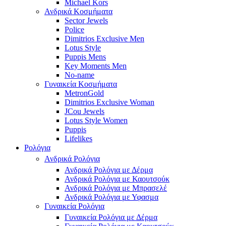
Michael Kors
Ανδρικά Κοσμήματα
Sector Jewels
Police
Dimitrios Exclusive Men
Lotus Style
Puppis Mens
Key Moments Men
No-name
Γυναικεία Κοσμήματα
MetronGold
Dimitrios Exclusive Woman
JCou Jewels
Lotus Style Women
Puppis
Lifelikes
Ρολόγια
Ανδρικά Ρολόγια
Ανδρικά Ρολόγια με Δέρμα
Ανδρικά Ρολόγια με Καουτσούκ
Ανδρικά Ρολόγια με Μπρασελέ
Ανδρικά Ρολόγια με Υφασμα
Γυναικεία Ρολόγια
Γυναικεία Ρολόγια με Δέρμα