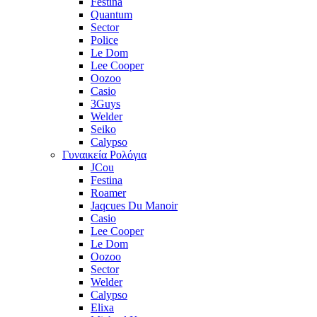
Festina
Quantum
Sector
Police
Le Dom
Lee Cooper
Oozoo
Casio
3Guys
Welder
Seiko
Calypso
Γυναικεία Ρολόγια
JCou
Festina
Roamer
Jaqcues Du Manoir
Casio
Lee Cooper
Le Dom
Oozoo
Sector
Welder
Calypso
Elixa